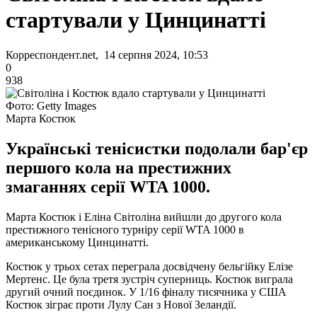
стартували у Цинцинатті
Корреспондент.net, 14 серпня 2024, 10:53
0
938
Фото: Getty Images
Марта Костюк
Українські тенісистки подолали бар'єр
першого кола на престижних
змаганнях серії WTA 1000.
Марта Костюк і Еліна Світоліна вийшли до другого кола
престижного тенісного турніру серії WTA 1000 в
американському Цинцинатті.
Костюк у трьох сетах переграла досвідчену бельгійку Елізе
Мертенс. Це була третя зустріч суперниць. Костюк виграла
другий очний поєдинок. У 1/16 фіналу тисячника у США
Костюк зіграє проти Лулу Сан з Нової Зеландії.