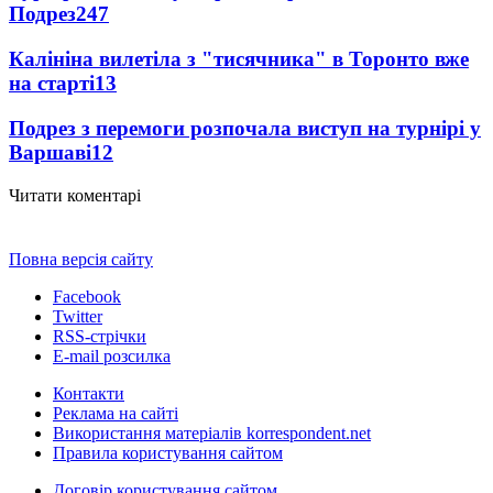
Подрез
247
Калініна вилетіла з "тисячника" в Торонто вже
на старті
13
Подрез з перемоги розпочала виступ на турнірі у
Варшаві
12
Читати коментарі
Повна версія сайту
Facebook
Twitter
RSS-стрічки
E-mail розсилка
Контакти
Реклама на сайті
Використання матеріалів korrespondent.net
Правила користування сайтом
Договір користування сайтом