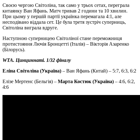
Своєю чергою Світоліна, так само у трьох сетах, переграла
китаянку Ван Яфань. Матч тривав 2 години та 10 хвилин.
При цьому у першій партії українка перемагала 4:1, але
несподівано віддала сет. Це була третя зустріч суперниць,
Світоліна виграла вдруге.
Наступною суперницею Світоліної стане переможниця
протистояння Лючія Бронцетті (Італія) – Вікторія Азаренко
(Білорусь).
WTA. Цинциннаті. 1/32 фіналу
Еліна Світоліна (Україна)
– Ван Яфань (Китай) – 5:7, 6:3, 6:2
Елізе Мертенс (Бельгія) –
Марта Костюк (Україна)
– 4:6, 6:2,
4:6