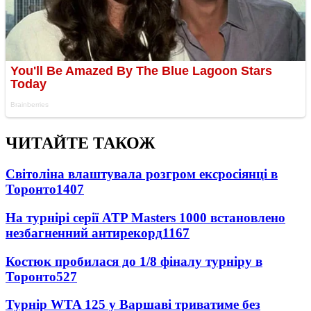
ЧИТАЙТЕ ТАКОЖ
Світоліна влаштувала розгром ексросіянці в
Торонто
1407
На турнірі серії ATP Masters 1000 встановлено
незбагненний антирекорд
1167
Костюк пробилася до 1/8 фіналу турніру в
Торонто
527
Турнір WTA 125 у Варшаві триватиме без