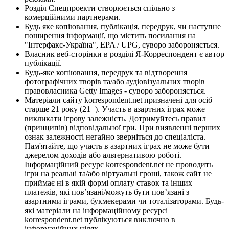
Розділ Спецпроекти створюється спільно з
комерційними партнерами.
Будь яке копіювання, публікація, передрук, чи наступне
поширення інформації, що містить посилання на
"Інтерфакс-Україна", EPA / UPG, суворо забороняється.
Власник веб-сторінки в розділі Я-Корреспондент є автор
публікації.
Будь-яке копіювання, передрук та відтворення
фотографічних творів та/або аудіовізуальних творів
правовласника Getty Images - суворо забороняється.
Матеріали сайту korrespondent.net призначені для осіб
старше 21 року (21+). Участь в азартних іграх може
викликати ігрову залежність. Дотримуйтесь правил
(принципів) відповідальної гри. При виявленні перших
ознак залежності негайно зверніться до спеціаліста.
Пам'ятайте, що участь в азартних іграх не може бути
джерелом доходів або альтернативою роботі.
Інформаційний ресурс korrespondent.net не проводить
ігри на реальні та/або віртуальні гроші, також сайт не
приймає ні в якій формі оплату ставок та інших
платежів, які пов’язані/можуть бути пов’язані з
азартними іграми, букмекерами чи тоталізаторами. Будь-
які матеріали на інформаційному ресурсі
korrespondent.net публікуються виключно в
інформаційних цілях.