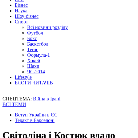
Бізнес
Наука
Шоу-бізнес
Спорт
Всі новини розділу
Футбол
Бокс
Баскетбол
Теніс
Формула-1
Хокей
Шахи
ЧС-2014
Lifestyle
БЛОГИ ЧИТАЧІВ
СПЕЦТЕМА:
Війна в Ірані
ВСІ ТЕМИ
Вступ України в ЄС
Теракт в Барселоні
Світоліна і Костюк вдало