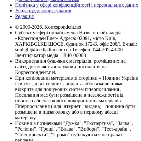
Політика у сфері конфіденційності і персональних даних
Угода щодо користування
Редакція
© 2000-2026, Korrespondent.net
Суб'єкт у сфері онлайн-медіа Назва онлайн-медіа –
«КореспонденТ.net» Адреса: 02091, місто Київ,
ХАРКІВСЬКЕ ШОСЕ, будинок 172-Б, офіс 208/1 E-mail:
sunlight@mediadim.com.ua
Телефон: 044-205-43-00
Ідентифікатор медіа – R40-06068
Використання будь-яких матеріалів, розміщених на
сайті, дозволяється за умови посилання на
Корреспондент.net.
При копіюванні матеріалів зі сторінки « Новини України
і світу» , для інтернет - видань - обов'язкове пряме
відкрите для пошукових систем гіперпосилання .
Посилання має бути розміщена в незалежності від
повного або часткового використання матеріалів.
Гіперпосилання ( для інтернет - видань) - повинна бути
розміщена в підзаголовку або в першому абзаці
матеріалу.
Новини з позначками "Думка", "Експертиза", "Заява",
"Регіони", "Гроші", "Влада", "Вибори", "Тест-драйв",
"Спецпроекти", "Промо" публікуються на правах
реклами.