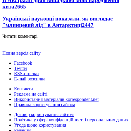
В Австралії дрон випадково зняв народження
кита
2665
Українські науковці показали, як виглядає
"млинцевий лід" в Антарктиці
2447
Читати коментарі
Повна версія сайту
Facebook
Twitter
RSS-стрічки
E-mail розсилка
Контакти
Реклама на сайті
Використання матеріалів korrespondent.net
Правила користування сайтом
Договір користування сайтом
Політика у сфері конфіденційності і персональних даних
Угода щодо користування
Редакція