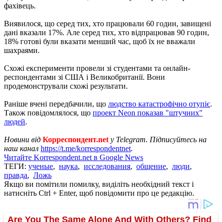
фахівець.
Виявилося, що серед тих, хто працювали 60 годин, завищені
дані вказали 17%. Але серед тих, хто відпрацював 90 годин,
18% готові були вказати менший час, щоб їх не вважали
шахраями.
Схожі експерименти провели зі студентами та онлайн-
респондентами зі США і Великобританії. Вони
продемонстрували схожі результати.
Раніше вчені передбачили, що
людство катастрофічно отупіє
.
Також повідомлялося, що
проект Neon показав "штучних"
людей
.
Новини від
Корреспондент.net
у Telegram. Підписуйтесь на
наш канал
https://t.me/korrespondentnet
.
Читайте Korrespondent.net в Google News
ТЕГИ:
ученые
,
наука
,
исследования
,
общение
,
люди
,
правда
,
Ложь
Якщо ви помітили помилку, виділіть необхідний текст і
натисніть Ctrl + Enter, щоб повідомити про це редакцію.