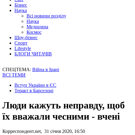
Бізнес
Наука
Всі новини розділу
Наука
Медицина
Космос
Шоу-бізнес
Спорт
Lifestyle
БЛОГИ ЧИТАЧІВ
СПЕЦТЕМА:
Війна в Ірані
ВСІ ТЕМИ
Вступ України в ЄС
Теракт в Барселоні
Люди кажуть неправду, щоб
їх вважали чесними - вчені
Корреспондент.net, 31 січня 2020, 16:50