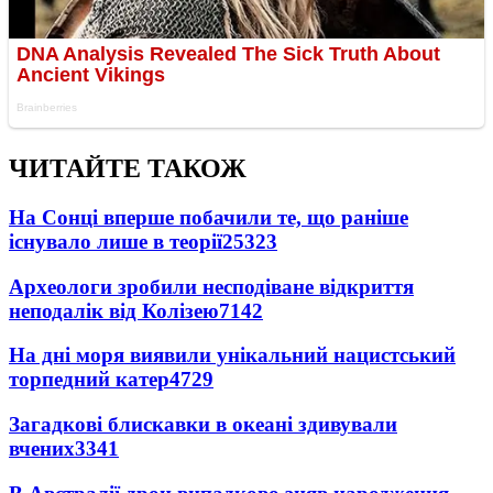
ЧИТАЙТЕ ТАКОЖ
На Сонці вперше побачили те, що раніше
існувало лише в теорії
25323
Археологи зробили несподіване відкриття
неподалік від Колізею
7142
На дні моря виявили унікальний нацистський
торпедний катер
4729
Загадкові блискавки в океані здивували
вчених
3341