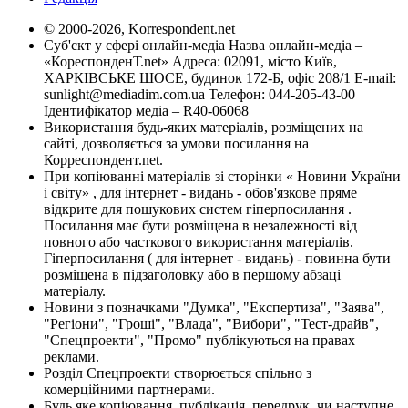
© 2000-2026, Korrespondent.net
Суб'єкт у сфері онлайн-медіа Назва онлайн-медіа –
«КореспонденТ.net» Адреса: 02091, місто Київ,
ХАРКІВСЬКЕ ШОСЕ, будинок 172-Б, офіс 208/1 E-mail:
sunlight@mediadim.com.ua
Телефон: 044-205-43-00
Ідентифікатор медіа – R40-06068
Використання будь-яких матеріалів, розміщених на
сайті, дозволяється за умови посилання на
Корреспондент.net.
При копіюванні матеріалів зі сторінки « Новини України
і світу» , для інтернет - видань - обов'язкове пряме
відкрите для пошукових систем гіперпосилання .
Посилання має бути розміщена в незалежності від
повного або часткового використання матеріалів.
Гіперпосилання ( для інтернет - видань) - повинна бути
розміщена в підзаголовку або в першому абзаці
матеріалу.
Новини з позначками "Думка", "Експертиза", "Заява",
"Регіони", "Гроші", "Влада", "Вибори", "Тест-драйв",
"Спецпроекти", "Промо" публікуються на правах
реклами.
Розділ Спецпроекти створюється спільно з
комерційними партнерами.
Будь яке копіювання, публікація, передрук, чи наступне