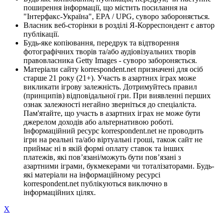
поширення інформації, що містить посилання на
"Інтерфакс-Україна", EPA / UPG, суворо забороняється.
Власник веб-сторінки в розділі Я-Корреспондент є автор
публікації.
Будь-яке копіювання, передрук та відтворення
фотографічних творів та/або аудіовізуальних творів
правовласника Getty Images - суворо забороняється.
Матеріали сайту korrespondent.net призначені для осіб
старше 21 року (21+). Участь в азартних іграх може
викликати ігрову залежність. Дотримуйтесь правил
(принципів) відповідальної гри. При виявленні перших
ознак залежності негайно зверніться до спеціаліста.
Пам'ятайте, що участь в азартних іграх не може бути
джерелом доходів або альтернативою роботі.
Інформаційний ресурс korrespondent.net не проводить
ігри на реальні та/або віртуальні гроші, також сайт не
приймає ні в якій формі оплату ставок та інших
платежів, які пов’язані/можуть бути пов’язані з
азартними іграми, букмекерами чи тоталізаторами. Будь-
які матеріали на інформаційному ресурсі
korrespondent.net публікуються виключно в
інформаційних цілях.
X