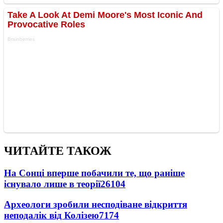
ЧИТАЙТЕ ТАКОЖ
На Сонці вперше побачили те, що раніше
існувало лише в теорії
26104
Археологи зробили несподіване відкриття
неподалік від Колізею
7174