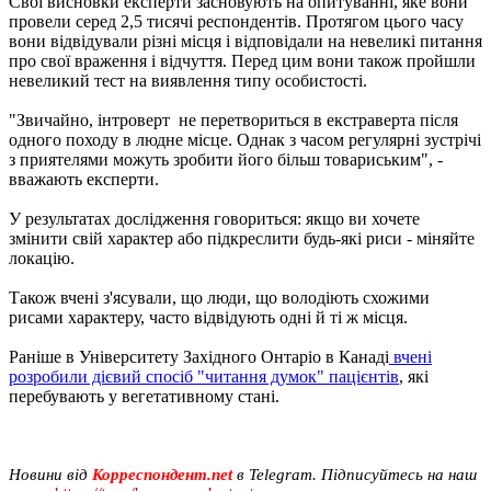
Свої висновки експерти засновують на опитуванні, яке вони
провели серед 2,5 тисячі респондентів. Протягом цього часу
вони відвідували різні місця і відповідали на невеликі питання
про свої враження і відчуття. Перед цим вони також пройшли
невеликий тест на виявлення типу особистості.
"Звичайно, інтроверт не перетвориться в екстраверта після
одного походу в людне місце. Однак з часом регулярні зустрічі
з приятелями можуть зробити його більш товариським", -
вважають експерти.
У результатах дослідження говориться: якщо ви хочете
змінити свій характер або підкреслити будь-які риси - міняйте
локацію.
Також вчені з'ясували, що люди, що володіють схожими
рисами характеру, часто відвідують одні й ті ж місця.
Раніше в Університету Західного Онтаріо в Канаді
вчені
розробили дієвий спосіб "читання думок" пацієнтів
, які
перебувають у вегетативному стані.
Новини від
Корреспондент.net
в Telegram. Підписуйтесь на наш