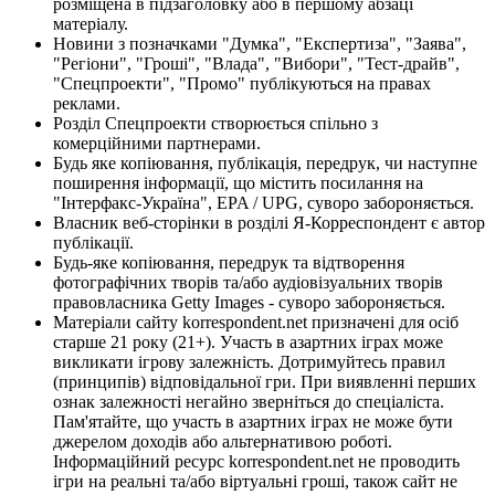
розміщена в підзаголовку або в першому абзаці
матеріалу.
Новини з позначками "Думка", "Експертиза", "Заява",
"Регіони", "Гроші", "Влада", "Вибори", "Тест-драйв",
"Спецпроекти", "Промо" публікуються на правах
реклами.
Розділ Спецпроекти створюється спільно з
комерційними партнерами.
Будь яке копіювання, публікація, передрук, чи наступне
поширення інформації, що містить посилання на
"Інтерфакс-Україна", EPA / UPG, суворо забороняється.
Власник веб-сторінки в розділі Я-Корреспондент є автор
публікації.
Будь-яке копіювання, передрук та відтворення
фотографічних творів та/або аудіовізуальних творів
правовласника Getty Images - суворо забороняється.
Матеріали сайту korrespondent.net призначені для осіб
старше 21 року (21+). Участь в азартних іграх може
викликати ігрову залежність. Дотримуйтесь правил
(принципів) відповідальної гри. При виявленні перших
ознак залежності негайно зверніться до спеціаліста.
Пам'ятайте, що участь в азартних іграх не може бути
джерелом доходів або альтернативою роботі.
Інформаційний ресурс korrespondent.net не проводить
ігри на реальні та/або віртуальні гроші, також сайт не