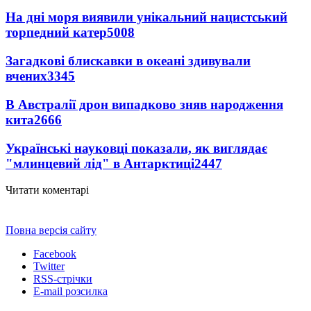
На дні моря виявили унікальний нацистський
торпедний катер
5008
Загадкові блискавки в океані здивували
вчених
3345
В Австралії дрон випадково зняв народження
кита
2666
Українські науковці показали, як виглядає
"млинцевий лід" в Антарктиці
2447
Читати коментарі
Повна версія сайту
Facebook
Twitter
RSS-стрічки
E-mail розсилка