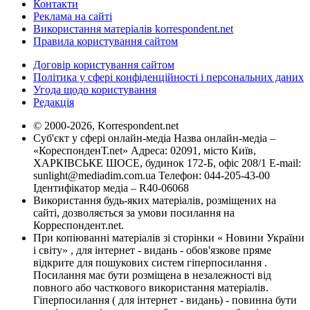
Контакти
Реклама на сайті
Використання матеріалів korrespondent.net
Правила користування сайтом
Договір користування сайтом
Політика у сфері конфіденційності і персональних даних
Угода щодо користування
Редакція
© 2000-2026, Korrespondent.net
Суб'єкт у сфері онлайн-медіа Назва онлайн-медіа –
«КореспонденТ.net» Адреса: 02091, місто Київ,
ХАРКІВСЬКЕ ШОСЕ, будинок 172-Б, офіс 208/1 E-mail:
sunlight@mediadim.com.ua
Телефон: 044-205-43-00
Ідентифікатор медіа – R40-06068
Використання будь-яких матеріалів, розміщених на
сайті, дозволяється за умови посилання на
Корреспондент.net.
При копіюванні матеріалів зі сторінки « Новини України
і світу» , для інтернет - видань - обов'язкове пряме
відкрите для пошукових систем гіперпосилання .
Посилання має бути розміщена в незалежності від
повного або часткового використання матеріалів.
Гіперпосилання ( для інтернет - видань) - повинна бути