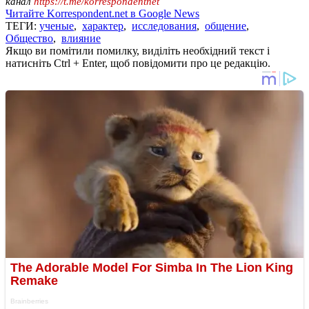
канал
https://t.me/korrespondentnet
Читайте Korrespondent.net в Google News
ТЕГИ:
ученые
,
характер
,
исследования
,
общение
,
Общество
,
влияние
Якщо ви помітили помилку, виділіть необхідний текст і
натисніть Ctrl + Enter, щоб повідомити про це редакцію.