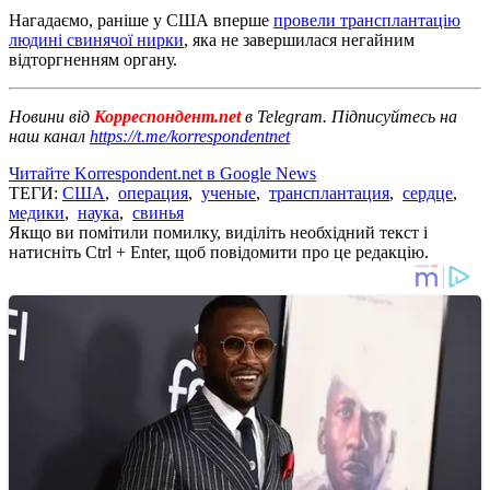
Нагадаємо, раніше у США вперше
провели трансплантацію
людині свинячої нирки
, яка не завершилася негайним
відторгненням органу.
Новини від
Корреспондент.net
в Telegram. Підписуйтесь на
наш канал
https://t.me/korrespondentnet
Читайте Korrespondent.net в Google News
ТЕГИ:
США
,
операция
,
ученые
,
трансплантация
,
сердце
,
медики
,
наука
,
свинья
Якщо ви помітили помилку, виділіть необхідний текст і
натисніть Ctrl + Enter, щоб повідомити про це редакцію.