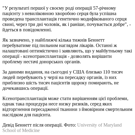
"У результаті першої у своєму роді операції 57-річному
пацієнту з невиліковною хворобою серця була успішна
проведена трансплантація генетично модифікованого серця
свині, через три дні чоловік, як і раніше, почувається добре", -
йдеться в повідомленні.
Як зазначено, у найближчі кілька тижнів Беннетт
перебуватиме під пильним наглядом лікарів. Останні ж
налаштовані оптимістично і заявляють, що у майбутньому такі
операції - ксенотрансплантація - дозволять вирішити
проблему нестачі донорських органів.
За даними видання, на сьогодні у США близько 110 тисяч
людей перебувають у черзі на пересадку органів, із них
приблизно шість тисяч пацієнтів щороку помирають, не
дочекавшись операції.
Ксенотрансплантація може стати вирішенням цієї проблеми,
однак така процедура несе низку ризиків, серед яких
відторгнення пересадженої тканини з ймовірним смертельним
наслідком для пацієнта.
Девід Беннетт після операції. Фото:
University of Maryland
School of Medicine