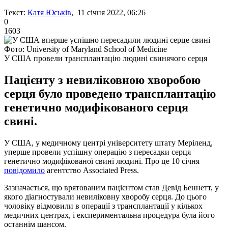
Текст:
Катя Юськів
, 11 січня 2022, 06:26
0
1603
Фото: University of Maryland School of Medicine
У США провели трансплантацію людині свинячого серця
Пацієнту з невиліковною хворобою
серця було проведено трансплантацію
генетично модифікованого серця
свині.
У США, у медичному центрі університету штату Меріленд,
уперше провели успішну операцію з пересадки серця
генетично модифікованої свині людині. Про це 10 січня
повідомило
агентство Associated Press.
Зазначається, що врятованим пацієнтом став Девід Беннетт, у
якого діагностували невиліковну хворобу серця. До цього
чоловіку відмовили в операції з трансплантації у кількох
медичних центрах, і експериментальна процедура була його
останнім шансом.