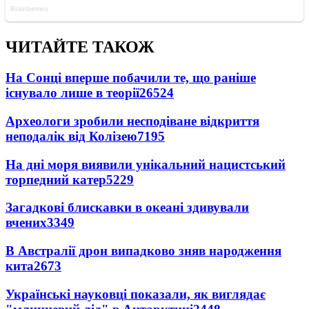
ЧИТАЙТЕ ТАКОЖ
На Сонці вперше побачили те, що раніше
існувало лише в теорії
26524
Археологи зробили несподіване відкриття
неподалік від Колізею
7195
На дні моря виявили унікальний нацистський
торпедний катер
5229
Загадкові блискавки в океані здивували
вчених
3349
В Австралії дрон випадково зняв народження
кита
2673
Українські науковці показали, як виглядає