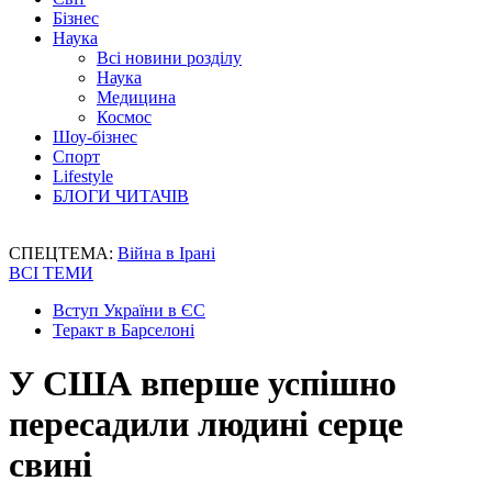
Бізнес
Наука
Всі новини розділу
Наука
Медицина
Космос
Шоу-бізнес
Спорт
Lifestyle
БЛОГИ ЧИТАЧІВ
СПЕЦТЕМА:
Війна в Ірані
ВСІ ТЕМИ
Вступ України в ЄС
Теракт в Барселоні
У США вперше успішно
пересадили людині серце
свині