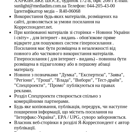
ХАРКІВСЬКЕ ШОСЕ, будинок 172-Б, офіс 208/1 E-mail:
sunlight@mediadim.com.ua
Телефон: 044-205-43-00
Ідентифікатор медіа – R40-06068
Використання будь-яких матеріалів, розміщених на
сайті, дозволяється за умови посилання на
Корреспондент.net.
При копіюванні матеріалів зі сторінки « Новини України
і світу» , для інтернет - видань - обов'язкове пряме
відкрите для пошукових систем гіперпосилання .
Посилання має бути розміщена в незалежності від
повного або часткового використання матеріалів.
Гіперпосилання ( для інтернет - видань) - повинна бути
розміщена в підзаголовку або в першому абзаці
матеріалу.
Новини з позначками "Думка", "Експертиза", "Заява",
"Регіони", "Гроші", "Влада", "Вибори", "Тест-драйв",
"Спецпроекти", "Промо" публікуються на правах
реклами.
Розділ Спецпроекти створюється спільно з
комерційними партнерами.
Будь яке копіювання, публікація, передрук, чи наступне
поширення інформації, що містить посилання на
"Інтерфакс-Україна", EPA / UPG, суворо забороняється.
Власник веб-сторінки в розділі Я-Корреспондент є автор
публікації.