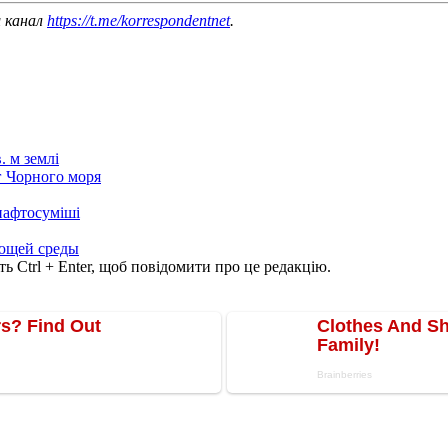
ш канал
https://t.me/korrespondentnet
.
. м землі
г Чорного моря
 нафтосуміші
ающей среды
ь Ctrl + Enter, щоб повідомити про це редакцію.