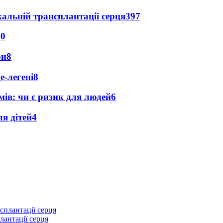
альній трансплантації серця
397
10
ри
8
е-легені
8
мів: чи є ризик для людей
6
я дітей
4
лантації серця