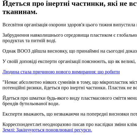
Йдеться про інертні частинки, які не в
тканинам.
Всесвітня організація охорони здоров'я цього тижня випустила
Забруднення навколишнього середовища пластиком є ​​глобальни
продуктах та питній воді.
Однак ВООЗ дійшла висновку, що принаймні на сьогодні доказі
У своїй доповіді експерти організації пояснюють, що як великі,
Людина стала причиною нового вимирання: що робити
"Немає абсолютно ніяких сумнівів в тому, що мікропластик міст
потенційні ризики, йдеться про інертні частинки. Пластик не в
Йдеться про шматки будь-якого виду пластмасового сміття менш
брендів бутильованої води.
Експерти вважають, що незважаючи на попередні висновки потр
Корреспондент.net неодноразово писав про наслідки зміни кліма
Землі: Закінчуються поновлювані ресурси.