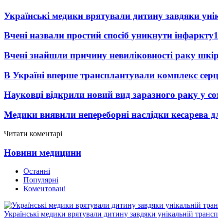
Українські медики врятували дитину завдяки унік
Вчені назвали простий спосіб уникнути інфаркту
Вчені знайшли причину невиліковності раку шкі
В Україні вперше трансплантували комплекс серц
Науковці відкрили новий вид заразного раку у со
Медики виявили непереборні наслідки кесарева дл
Читати коментарі
Новини медицини
Останні
Популярні
Коментовані
Українські медики врятували дитину завдяки унікальній трансп