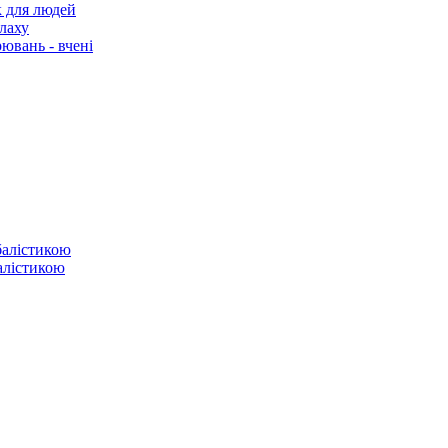
к для людей
лаху
ювань - вчені
балістикою