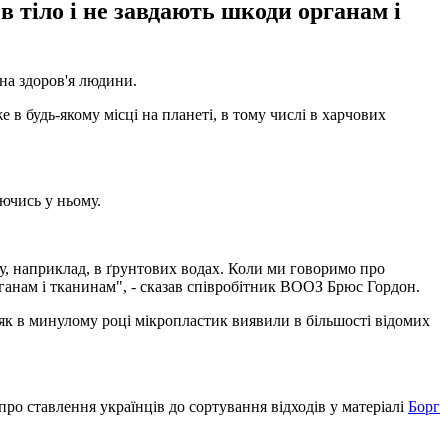
в тіло і не завдають шкоди органам і
на здоров'я людини.
 будь-якому місці на планеті, в тому числі в харчових
уючись у ньому.
ду, наприклад, в ґрунтових водах. Коли ми говоримо про
рганам і тканинам", - сказав співробітник ВООЗ Брюс Гордон.
 як в минулому році мікропластик виявили в більшості відомих
ро ставлення українців до сортування відходів у матеріалі
Борг