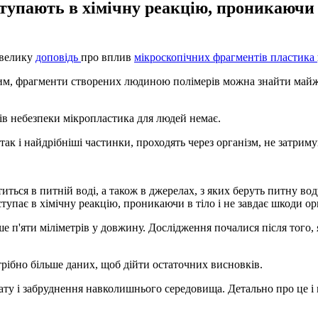
ступають в хімічну реакцію, проникаючи 
 велику
доповідь
про вплив
мікроскопічних фрагментів пластика
м, фрагменти створених людиною полімерів можна знайти майже в
в небезпеки мікропластика для людей немає.
 так і найдрібніші частинки, проходять через організм, не затрим
иться в питній воді, а також в джерелах, з яких беруть питну во
ступає в хімічну реакцію, проникаючи в тіло і не завдає шкоди о
е п'яти міліметрів у довжину. Дослідження почалися після того,
ібно більше даних, щоб дійти остаточних висновків.
ту і забруднення навколишнього середовища. Детально про це і п