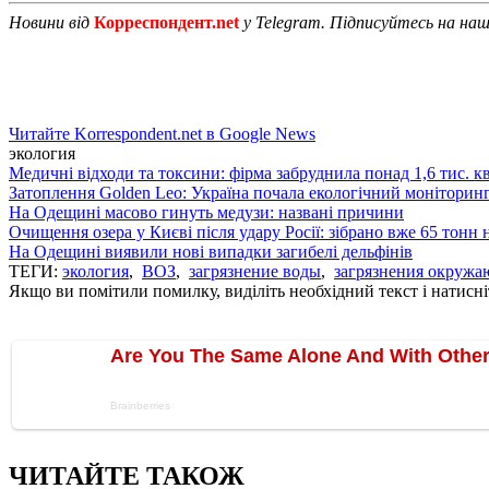
Новини від
Корреспондент.net
у Telegram. Підписуйтесь на на
Читайте Korrespondent.net в Google News
экология
Медичні відходи та токсини: фірма забруднила понад 1,6 тис. кв
Затоплення Golden Leo: Україна почала екологічний моніторин
На Одещині масово гинуть медузи: названі причини
Очищення озера у Києві після удару Росії: зібрано вже 65 тонн
На Одещині виявили нові випадки загибелі дельфінів
ТЕГИ:
экология
,
ВОЗ
,
загрязнение воды
,
загрязнения окруж
Якщо ви помітили помилку, виділіть необхідний текст і натисніт
ЧИТАЙТЕ ТАКОЖ