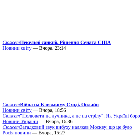
Сюжет
Пекельні санкції. Рішення Сената США
Новини світу
— Вчора, 23:14
Сюжет
Війна на Близькому Сході. Онлайн
Новини світу
— Вчора, 18:56
Сюжет
"Полювати на лучника, а не на стрілу". Як Україні бор
Новини України
— Вчора, 16:36
Сюжет
Загадковий звук вибуху налякав Москву: що це було
Росія новини
— Вчора, 15:27