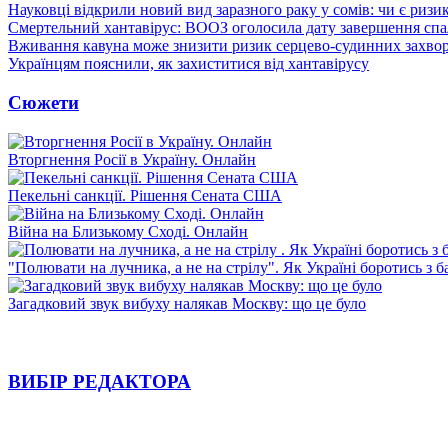
Науковці відкрили новий вид заразного раку у сомів: чи є ризи
Смертельний хантавірус: ВООЗ оголосила дату завершення спа
Вживання кавуна може знизити ризик серцево-судинних захвор
Українцям пояснили, як захиститися від хантавірусу
Сюжети
Вторгнення Росії в Україну. Онлайн
Пекельні санкції. Рішення Сената США
Війна на Близькому Сході. Онлайн
"Полювати на лучника, а не на стрілу". Як Україні боротись з 
Загадковий звук вибуху налякав Москву: що це було
ВИБІР РЕДАКТОРА