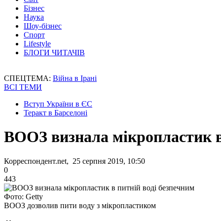
Бізнес
Наука
Шоу-бізнес
Спорт
Lifestyle
БЛОГИ ЧИТАЧІВ
СПЕЦТЕМА:
Війна в Ірані
ВСІ ТЕМИ
Вступ України в ЄС
Теракт в Барселоні
ВООЗ визнала мікропластик в
Корреспондент.net, 25 серпня 2019, 10:50
0
443
Фото: Getty
ВООЗ дозволив пити воду з мікропластиком