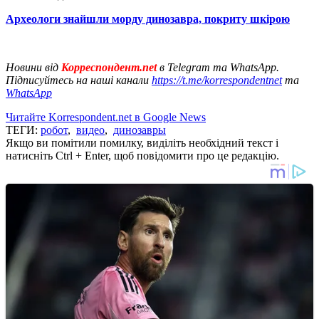
Археологи знайшли морду динозавра, покриту шкірою
Новини від
Корреспондент.net
в Telegram та WhatsApp.
Підписуйтесь на наші канали
https://t.me/korrespondentnet
та
WhatsApp
Читайте Korrespondent.net в Google News
ТЕГИ:
робот
,
видео
,
динозавры
Якщо ви помітили помилку, виділіть необхідний текст і
натисніть Ctrl + Enter, щоб повідомити про це редакцію.