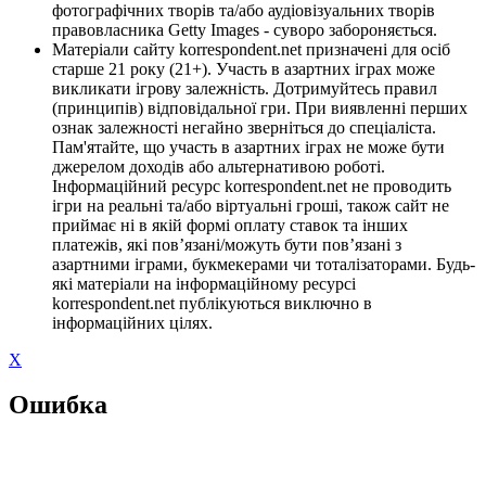
фотографічних творів та/або аудіовізуальних творів
правовласника Getty Images - суворо забороняється.
Матеріали сайту korrespondent.net призначені для осіб
старше 21 року (21+). Участь в азартних іграх може
викликати ігрову залежність. Дотримуйтесь правил
(принципів) відповідальної гри. При виявленні перших
ознак залежності негайно зверніться до спеціаліста.
Пам'ятайте, що участь в азартних іграх не може бути
джерелом доходів або альтернативою роботі.
Інформаційний ресурс korrespondent.net не проводить
ігри на реальні та/або віртуальні гроші, також сайт не
приймає ні в якій формі оплату ставок та інших
платежів, які пов’язані/можуть бути пов’язані з
азартними іграми, букмекерами чи тоталізаторами. Будь-
які матеріали на інформаційному ресурсі
korrespondent.net публікуються виключно в
інформаційних цілях.
X
Ошибка