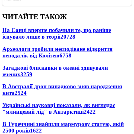
ЧИТАЙТЕ ТАКОЖ
На Сонці вперше побачили те, що раніше
існувало лише в теорії
20728
Археологи зробили несподіване відкриття
неподалік від Колізею
6758
Загадкові блискавки в океані здивували
вчених
3259
В Австралії дрон випадково зняв народження
кита
2524
Українські науковці показали, як виглядає
"млинцевий лід" в Антарктиці
2422
В Туреччині знайшли мармурову статую, якій
2500 років
1622