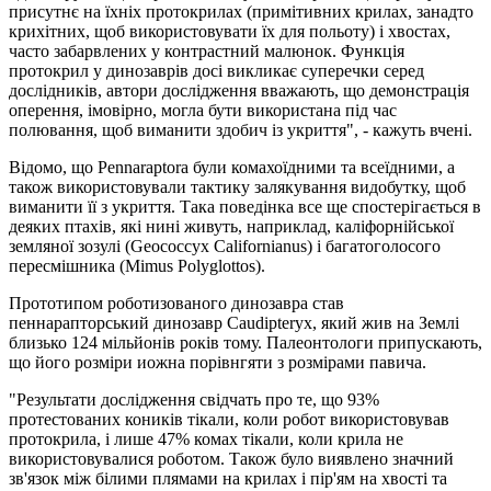
присутнє на їхніх протокрилах (примітивних крилах, занадто
крихітних, щоб використовувати їх для польоту) і хвостах,
часто забарвлених у контрастний малюнок. Функція
протокрил у динозаврів досі викликає суперечки серед
дослідників, автори дослідження вважають, що демонстрація
оперення, імовірно, могла бути використана під час
полювання, щоб виманити здобич із укриття", - кажуть вчені.
Відомо, що Pennaraptora були комахоїдними та всеїдними, а
також використовували тактику залякування видобутку, щоб
виманити її з укриття. Така поведінка все ще спостерігається в
деяких птахів, які нині живуть, наприклад, каліфорнійської
земляної зозулі (Geococcyx Californianus) і багатоголосого
пересмішника (Mimus Polyglottos).
Прототипом роботизованого динозавра став
пеннарапторський динозавр Caudipteryx, який жив на Землі
близько 124 мільйонів років тому. Палеонтологи припускають,
що його розміри иожна порівнгяти з розмірами павича.
"Результати дослідження свідчать про те, що 93%
протестованих коників тікали, коли робот використовував
протокрила, і лише 47% комах тікали, коли крила не
використовувалися роботом. Також було виявлено значний
зв'язок між білими плямами на крилах і пір'ям на хвості та