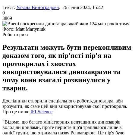
Текст:
Ульяна Виноградова
, 26 січня 2024, 15:42
0
3869
Фото: Matt Martyniuk
Робоптерикс
Результати можуть бути переконливим
доказом того, як пір'ясті пір'я на
протокрилах і хвостах
використовувалися динозаврами та
чому вони взагалі розвинулися у
тварин.
Дослідники створили спеціального робота-динозавра, аби
зрозуміти, як саме цей вид використовував свої протокрила.
Про це пише
IFLScience
.
"Відомо, що багато мініатюрних непташиних динозаврів
володіли крилами, проте перисте пір'я траплялося лише в
однієї групи, що отримала назву Pennaraptora. Це пір'я було