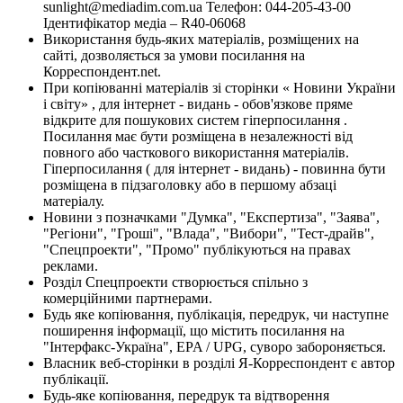
sunlight@mediadim.com.ua
Телефон: 044-205-43-00
Ідентифікатор медіа – R40-06068
Використання будь-яких матеріалів, розміщених на
сайті, дозволяється за умови посилання на
Корреспондент.net.
При копіюванні матеріалів зі сторінки « Новини України
і світу» , для інтернет - видань - обов'язкове пряме
відкрите для пошукових систем гіперпосилання .
Посилання має бути розміщена в незалежності від
повного або часткового використання матеріалів.
Гіперпосилання ( для інтернет - видань) - повинна бути
розміщена в підзаголовку або в першому абзаці
матеріалу.
Новини з позначками "Думка", "Експертиза", "Заява",
"Регіони", "Гроші", "Влада", "Вибори", "Тест-драйв",
"Спецпроекти", "Промо" публікуються на правах
реклами.
Розділ Спецпроекти створюється спільно з
комерційними партнерами.
Будь яке копіювання, публікація, передрук, чи наступне
поширення інформації, що містить посилання на
"Інтерфакс-Україна", EPA / UPG, суворо забороняється.
Власник веб-сторінки в розділі Я-Корреспондент є автор
публікації.
Будь-яке копіювання, передрук та відтворення