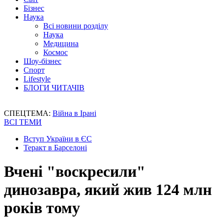
Бізнес
Наука
Всі новини розділу
Наука
Медицина
Космос
Шоу-бізнес
Спорт
Lifestyle
БЛОГИ ЧИТАЧІВ
СПЕЦТЕМА:
Війна в Ірані
ВСІ ТЕМИ
Вступ України в ЄС
Теракт в Барселоні
Вчені "воскресили"
динозавра, який жив 124 млн
років тому