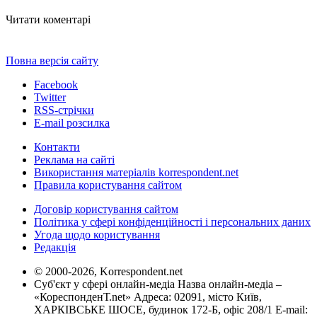
Читати коментарі
Повна версія сайту
Facebook
Twitter
RSS-стрічки
E-mail розсилка
Контакти
Реклама на сайті
Використання матеріалів korrespondent.net
Правила користування сайтом
Договір користування сайтом
Політика у сфері конфіденційності і персональних даних
Угода щодо користування
Редакція
© 2000-2026, Korrespondent.net
Суб'єкт у сфері онлайн-медіа Назва онлайн-медіа –
«КореспонденТ.net» Адреса: 02091, місто Київ,
ХАРКІВСЬКЕ ШОСЕ, будинок 172-Б, офіс 208/1 E-mail: