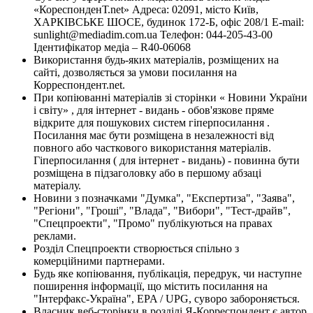
«КореспонденТ.net» Адреса: 02091, місто Київ,
ХАРКІВСЬКЕ ШОСЕ, будинок 172-Б, офіс 208/1 E-mail:
sunlight@mediadim.com.ua
Телефон: 044-205-43-00
Ідентифікатор медіа – R40-06068
Використання будь-яких матеріалів, розміщених на
сайті, дозволяється за умови посилання на
Корреспондент.net.
При копіюванні матеріалів зі сторінки « Новини України
і світу» , для інтернет - видань - обов'язкове пряме
відкрите для пошукових систем гіперпосилання .
Посилання має бути розміщена в незалежності від
повного або часткового використання матеріалів.
Гіперпосилання ( для інтернет - видань) - повинна бути
розміщена в підзаголовку або в першому абзаці
матеріалу.
Новини з позначками "Думка", "Експертиза", "Заява",
"Регіони", "Гроші", "Влада", "Вибори", "Тест-драйв",
"Спецпроекти", "Промо" публікуються на правах
реклами.
Розділ Спецпроекти створюється спільно з
комерційними партнерами.
Будь яке копіювання, публікація, передрук, чи наступне
поширення інформації, що містить посилання на
"Інтерфакс-Україна", EPA / UPG, суворо забороняється.
Власник веб-сторінки в розділі Я-Корреспондент є автор