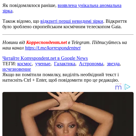
Як повідомлялося раніше,
виявлена ​​унікальна аномальна
зірка
.
Також відомо, що
відкриті перші невидимі зірки
. Відкриття
було зроблено європейським космічним телескопом Gaia.
Новини від
Корреспондент.net
в Telegram. Підписуйтесь на
наш канал
https://t.me/korrespondentnet
Читайте Korrespondent.net в Google News
ТЕГИ:
космос
,
ученые
,
Галактика
,
Астрономы
,
звезда
,
исчезновение
Якщо ви помітили помилку, виділіть необхідний текст і
натисніть Ctrl + Enter, щоб повідомити про це редакцію.