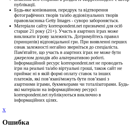
публікації.
Будь-яке копіювання, передрук та відтворення
фотографічних творів та/або аудіовізуальних творів
правовласника Getty Images - суворо забороняється.
Матеріали сайту korrespondent.net призначені для осіб
старше 21 року (21+). Участь в азартних іграх може
викликати ігрову залежність. Дотримуйтесь правил
(принципів) відповідальної гри. При виявленні перших
ознак залежності негайно зверніться до спеціаліста.
Пам'ятайте, що участь в азартних іграх не може бути
джерелом доходів або альтернативою роботі.
Інформаційний ресурс korrespondent.net не проводить
ігри на реальні та/або віртуальні гроші, також сайт не
приймає ні в якій формі оплату ставок та інших
платежів, які пов’язані/можуть бути пов’язані з
азартними іграми, букмекерами чи тоталізаторами. Будь-
які матеріали на інформаційному ресурсі
korrespondent.net публікуються виключно в
інформаційних цілях.
X
Ошибка