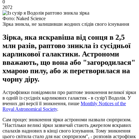
0
2072
Фото: Naked Science
Зірка зникла, не залишивши жодних слідів свого існування
Зірка, яка яскравіша від сонця в 2,5
млн разів, раптово зникла із сусідньої
карликової галактики. Астрономи
вважають, що вона або "загородилася"
хмарою пилу, або ж перетворилася на
чорну діру.
Астрофізики повідомили про раптове зникнення великої зірки
в одній із сусідніх карликових галактик - в сузір'ї Водолія. У
вчених дві версії її зникнення, пише
Monthly Notices of the
Royal Astronomical Society
.
Сам процес зникнення зірки астрономи назвали сюрпризом.
"Настільки великі зірки зазвичай стають джерелом яскравих
спалахів наднових в кінці свого існування. Тому зникнення
цього світила стало для нас сюрпризом", - розповів астрофізик