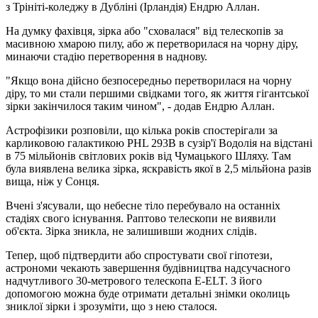
з Трініті-коледжу в Дубліні (Ірландія) Ендрю Аллан.
На думку фахівця, зірка або "сховалася" від телескопів за
масивною хмарою пилу, або ж перетворилася на чорну діру,
минаючи стадію перетворення в наднову.
"Якщо вона дійсно безпосередньо перетворилася на чорну
діру, то ми стали першими свідками того, як життя гігантської
зірки закінчилося таким чином", - додав Ендрю Аллан.
Астрофізики розповіли, що кілька років спостерігали за
карликовою галактикою PHL 293B в сузір'ї Водолія на відстані
в 75 мільйонів світлових років від Чумацького Шляху. Там
була виявлена ​​велика зірка, яскравість якої в 2,5 мільйона разів
вища, ніж у Сонця.
Вчені з'ясували, що небесне тіло перебувало на останніх
стадіях свого існування. Раптово телескопи не виявили
об'єкта. Зірка зникла, не залишивши жодних слідів.
Тепер, щоб підтвердити або спростувати свої гіпотези,
астрономи чекають завершення будівництва надсучасного
надчутливого 30-метрового телескопа E-ELT. З його
допомогою можна буде отримати детальні знімки околиць
зниклої зірки і зрозуміти, що з нею сталося.