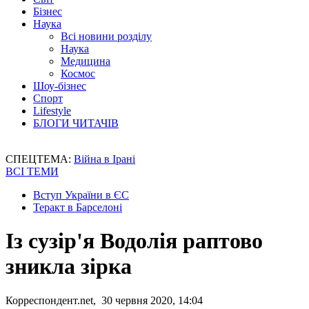
Бізнес
Наука
Всі новини розділу
Наука
Медицина
Космос
Шоу-бізнес
Спорт
Lifestyle
БЛОГИ ЧИТАЧІВ
СПЕЦТЕМА:
Війна в Ірані
ВСІ ТЕМИ
Вступ України в ЄС
Теракт в Барселоні
Із сузір'я Водолія раптово
зникла зірка
Корреспондент.net, 30 червня 2020, 14:04