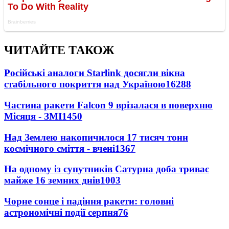
ЧИТАЙТЕ ТАКОЖ
Російські аналоги Starlink досягли вікна
стабільного покриття над Україною
16288
Частина ракети Falcon 9 врізалася в поверхню
Місяця - ЗМІ
1450
Над Землею накопичилося 17 тисяч тонн
космічного сміття - вчені
1367
На одному із супутників Сатурна доба триває
майже 16 земних днів
1003
Чорне сонце і падіння ракети: головні
астрономічні події серпня
76