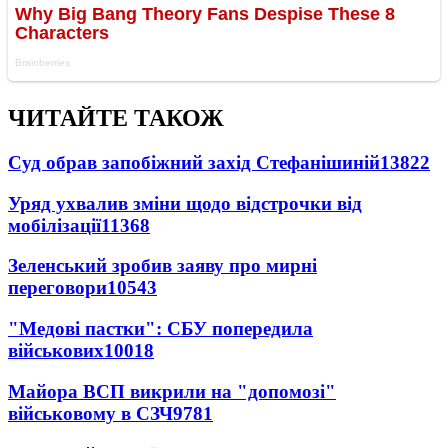
ЧИТАЙТЕ ТАКОЖ
Суд обрав запобіжний захід Стефанішиній
13822
Уряд ухвалив зміни щодо відстрочки від
мобілізації
11368
Зеленський зробив заяву про мирні
переговори
10543
"Медові пастки": СБУ попередила
військових
10018
Майора ВСП викрили на "допомозі"
військовому в СЗЧ
9781