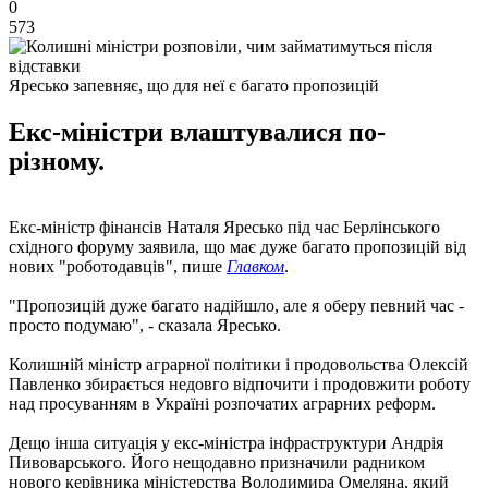
0
573
Яресько запевняє, що для неї є багато пропозицій
Екс-міністри влаштувалися по-
різному.
Екс-міністр фінансів Наталя Яресько під час Берлінського
східного форуму заявила, що має дуже багато пропозицій від
нових "роботодавців", пише
Главком
.
"Пропозицій дуже багато надійшло, але я оберу певний час -
просто подумаю", - сказала Яресько.
Колишній міністр аграрної політики і продовольства Олексій
Павленко збирається недовго відпочити і продовжити роботу
над просуванням в Україні розпочатих аграрних реформ.
Дещо інша ситуація у екс-міністра інфраструктури Андрія
Пивоварського. Його нещодавно призначили радником
нового керівника міністерства Володимира Омеляна, який