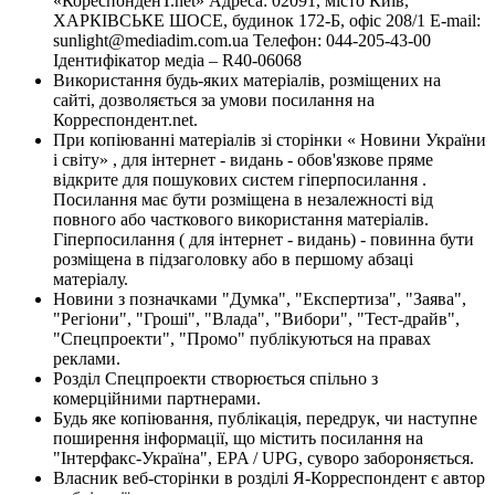
«КореспонденТ.net» Адреса: 02091, місто Київ,
ХАРКІВСЬКЕ ШОСЕ, будинок 172-Б, офіс 208/1 E-mail:
sunlight@mediadim.com.ua
Телефон: 044-205-43-00
Ідентифікатор медіа – R40-06068
Використання будь-яких матеріалів, розміщених на
сайті, дозволяється за умови посилання на
Корреспондент.net.
При копіюванні матеріалів зі сторінки « Новини України
і світу» , для інтернет - видань - обов'язкове пряме
відкрите для пошукових систем гіперпосилання .
Посилання має бути розміщена в незалежності від
повного або часткового використання матеріалів.
Гіперпосилання ( для інтернет - видань) - повинна бути
розміщена в підзаголовку або в першому абзаці
матеріалу.
Новини з позначками "Думка", "Експертиза", "Заява",
"Регіони", "Гроші", "Влада", "Вибори", "Тест-драйв",
"Спецпроекти", "Промо" публікуються на правах
реклами.
Розділ Спецпроекти створюється спільно з
комерційними партнерами.
Будь яке копіювання, публікація, передрук, чи наступне
поширення інформації, що містить посилання на
"Інтерфакс-Україна", EPA / UPG, суворо забороняється.
Власник веб-сторінки в розділі Я-Корреспондент є автор