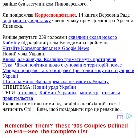
раніше був заступником Пивоварського.
Як повідомляв
Корреспондент.net
, 14 квітня Верховна Рада
відправила у відставку
членів уряду прем'єр-міністра Арсенія
Яценюка.
Раніше депутати 239 голосами
схвалили склад нового
Кабміну
під керівництвом Володимира Гройсмана.
Читайте Korrespondent.net в Google News
Новий уряд України
Квола, але живуча. Коаліцію триматимуть протиріччя
Тука: Чіткої політики щодо окупованих територій немає
Майдан програв – а хто виграв? Три точки зору на ситуацію в
Україні
Шило на мило. Зміна прем’єра не змінить Україну
СПЕЦТЕМА:
Новий уряд України
ТЕГИ:
отставка
,
Кабмин Украины
,
министр
,
отставка
правительства
Якщо ви помітили помилку, виділіть необхідний текст і
натисніть Ctrl + Enter, щоб повідомити про це редакцію.