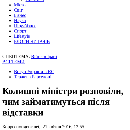
Місто
Світ
Бізнес
Наука
Шоу-бізнес
Спорт
Lifestyle
БЛОГИ ЧИТАЧІВ
СПЕЦТЕМА:
Війна в Ірані
ВСІ ТЕМИ
Вступ України в ЄС
Теракт в Барселоні
Колишні міністри розповіли,
чим займатимуться після
відставки
Корреспондент.net, 21 квітня 2016, 12:55