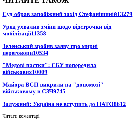
ЧИТАЙТЕ ТАКОЖ
Суд обрав запобіжний захід Стефанішиній
13279
Уряд ухвалив зміни щодо відстрочки від
мобілізації
11358
Зеленський зробив заяву про мирні
переговори
10534
"Медові пастки": СБУ попередила
військових
10009
Майора ВСП викрили на "допомозі"
військовому в СЗЧ
9745
Залужний: Україна не вступить до НАТО
8612
Читати коментарі