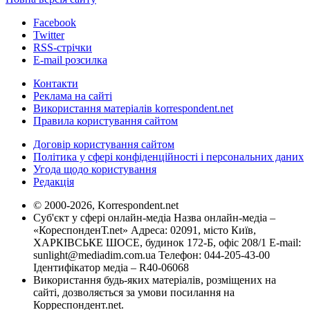
Facebook
Twitter
RSS-стрічки
E-mail розсилка
Контакти
Реклама на сайті
Використання матеріалів korrespondent.net
Правила користування сайтом
Договір користування сайтом
Політика у сфері конфіденційності і персональних даних
Угода щодо користування
Редакція
© 2000-2026, Korrespondent.net
Суб'єкт у сфері онлайн-медіа Назва онлайн-медіа –
«КореспонденТ.net» Адреса: 02091, місто Київ,
ХАРКІВСЬКЕ ШОСЕ, будинок 172-Б, офіс 208/1 E-mail:
sunlight@mediadim.com.ua
Телефон: 044-205-43-00
Ідентифікатор медіа – R40-06068
Використання будь-яких матеріалів, розміщених на
сайті, дозволяється за умови посилання на
Корреспондент.net.