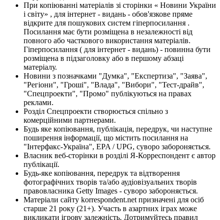
При копіюванні матеріалів зі сторінки « Новини України
і світу» , для інтернет - видань - обов'язкове пряме
відкрите для пошукових систем гіперпосилання .
Посилання має бути розміщена в незалежності від
повного або часткового використання матеріалів.
Гіперпосилання ( для інтернет - видань) - повинна бути
розміщена в підзаголовку або в першому абзаці
матеріалу.
Новини з позначками "Думка", "Експертиза", "Заява",
"Регіони", "Гроші", "Влада", "Вибори", "Тест-драйв",
"Спецпроекти", "Промо" публікуються на правах
реклами.
Розділ Спецпроекти створюється спільно з
комерційними партнерами.
Будь яке копіювання, публікація, передрук, чи наступне
поширення інформації, що містить посилання на
"Інтерфакс-Україна", EPA / UPG, суворо забороняється.
Власник веб-сторінки в розділі Я-Корреспондент є автор
публікації.
Будь-яке копіювання, передрук та відтворення
фотографічних творів та/або аудіовізуальних творів
правовласника Getty Images - суворо забороняється.
Матеріали сайту korrespondent.net призначені для осіб
старше 21 року (21+). Участь в азартних іграх може
викликати ігрову залежність. Дотримуйтесь правил