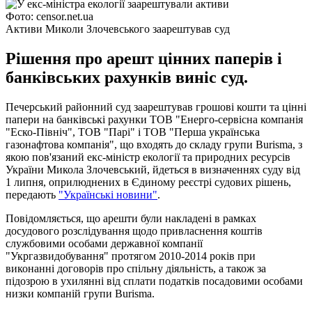
Фото: censor.net.ua
Активи Миколи Злочевського заарештував суд
Рішення про арешт цінних паперів і
банківських рахунків виніс суд.
Печерський районний суд заарештував грошові кошти та цінні
папери на банківські рахунки ТОВ "Енерго-сервісна компанія
"Еско-Північ", ТОВ "Парі" і ТОВ "Перша українська
газонафтова компанія", що входять до складу групи Burisma, з
якою пов'язаний екс-міністр екології та природних
ресурсів
України Микола Злочевський, йдеться в визначеннях суду від
1 липня, оприлюднених в Єдиному реєстрі судових рішень,
передають
"Українські новини"
.
Повідомляється, що арешти були накладені в рамках
досудового розслідування щодо привласнення коштів
службовими особами державної компанії
"Укргазвидобування" протягом 2010-2014 років при
виконанні договорів про спільну діяльність, а також за
підозрою в ухилянні від сплати податків посадовими особами
низки компаній групи Burisma.