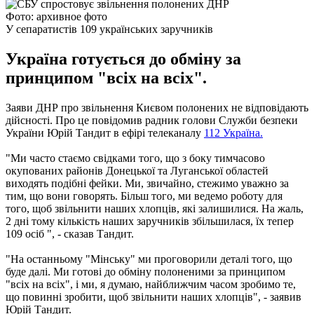
Фото: архивное фото
У сепаратистів 109 українських заручників
Україна готується до обміну за
принципом "всіх на всіх".
Заяви ДНР про звільнення Києвом полонених не відповідають
дійсності. Про це повідомив радник голови Служби безпеки
України Юрій Тандит в ефірі телеканалу
112 Україна.
"Ми часто стаємо свідками того, що з боку тимчасово
окупованих районів Донецької та Луганської областей
виходять подібні фейки. Ми, звичайно, стежимо уважно за
тим, що вони говорять. Більш того, ми ведемо роботу для
того, щоб звільнити наших хлопців, які залишилися. На жаль,
2 дні тому кількість наших заручників збільшилася, їх тепер
109 осіб ", - сказав Тандит.
"На останньому "Мінську" ми проговорили деталі того, що
буде далі. Ми готові до обміну полоненими за принципом
"всіх на всіх", і ми, я думаю, найближчим часом зробимо те,
що повинні зробити, щоб звільнити наших хлопців", - заявив
Юрій Тандит.