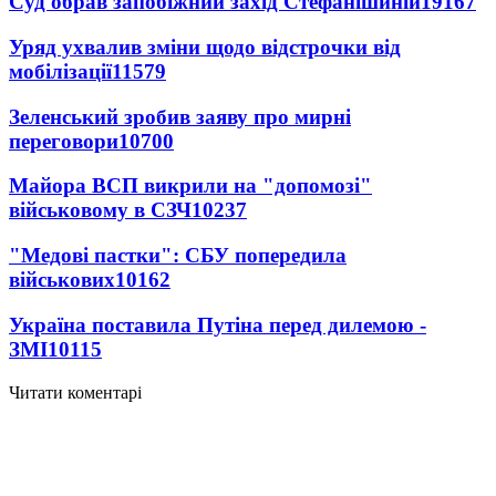
Суд обрав запобіжний захід Стефанішиній
19167
Уряд ухвалив зміни щодо відстрочки від
мобілізації
11579
Зеленський зробив заяву про мирні
переговори
10700
Майора ВСП викрили на "допомозі"
військовому в СЗЧ
10237
"Медові пастки": СБУ попередила
військових
10162
Україна поставила Путіна перед дилемою -
ЗМІ
10115
Читати коментарі