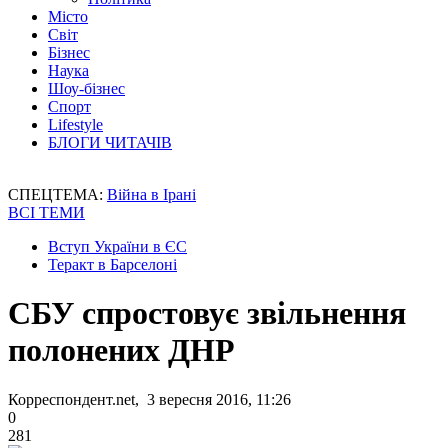
Місто
Світ
Бізнес
Наука
Шоу-бізнес
Спорт
Lifestyle
БЛОГИ ЧИТАЧІВ
СПЕЦТЕМА:
Війна в Ірані
ВСІ ТЕМИ
Вступ України в ЄС
Теракт в Барселоні
СБУ спростовує звільнення
полонених ДНР
Корреспондент.net, 3 вересня 2016, 11:26
0
281