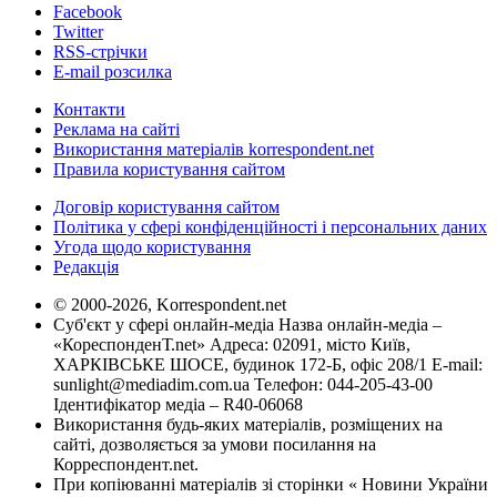
Facebook
Twitter
RSS-стрічки
E-mail розсилка
Контакти
Реклама на сайті
Використання матеріалів korrespondent.net
Правила користування сайтом
Договір користування сайтом
Політика у сфері конфіденційності і персональних даних
Угода щодо користування
Редакція
© 2000-2026, Korrespondent.net
Суб'єкт у сфері онлайн-медіа Назва онлайн-медіа –
«КореспонденТ.net» Адреса: 02091, місто Київ,
ХАРКІВСЬКЕ ШОСЕ, будинок 172-Б, офіс 208/1 E-mail:
sunlight@mediadim.com.ua
Телефон: 044-205-43-00
Ідентифікатор медіа – R40-06068
Використання будь-яких матеріалів, розміщених на
сайті, дозволяється за умови посилання на
Корреспондент.net.
При копіюванні матеріалів зі сторінки « Новини України