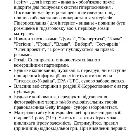
і світу» , для інтернет - видань - обов'язкове пряме
відкрите для пошукових систем гіперпосилання .
Посилання має бути розміщена в незалежності від
повного або часткового використання матеріалів.
Гіперпосилання ( для інтернет - видань) - повинна бути
розміщена в підзаголовку або в першому абзаці
матеріалу.
Новини з позначками "Думка", "Експертиза", "Заява",
"Регіони", "Гроші", "Влада", "Вибори", "Тест-драйв",
"Спецпроекти", "Промо" публікуються на правах
реклами.
Розділ Спецпроекти створюється спільно з
комерційними партнерами.
Будь яке копіювання, публікація, передрук, чи наступне
поширення інформації, що містить посилання на
"Інтерфакс-Україна", EPA / UPG, суворо забороняється.
Власник веб-сторінки в розділі Я-Корреспондент є автор
публікації.
Будь-яке копіювання, передрук та відтворення
фотографічних творів та/або аудіовізуальних творів
правовласника Getty Images - суворо забороняється.
Матеріали сайту korrespondent.net призначені для осіб
старше 21 року (21+). Участь в азартних іграх може
викликати ігрову залежність. Дотримуйтесь правил
(принципів) відповідальної гри. При виявленні перших