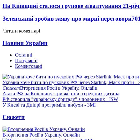
На Київщині сталося групове зґвалтування 21-річ
Зеленський зробив заяву про мирні переговори
70
Читати коментарі
Новини України
Останні
Популярні
Коментовані
Україна хоче бити по пускових РФ через Starlink, Маск проти - 
Сюжет
Вторгнення Росії в Україну. Онлайн
Атака РФ на Київщину: три жертви, серед них дитина
РФ створила "українську бригаду" з полонених - ISW
У Києві та Дніпрі прогриміли вибухи - ЗМІ
Сюжети
Вторгнення Росії в Україну. Онлайн