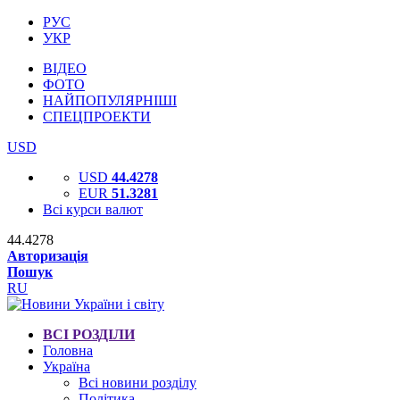
РУС
УКР
ВІДЕО
ФОТО
НАЙПОПУЛЯРНІШІ
СПЕЦПРОЕКТИ
USD
USD
44.4278
EUR
51.3281
Всі курси валют
44.4278
Авторизація
Пошук
RU
ВСІ РОЗДІЛИ
Головна
Україна
Всі новини розділу
Політика