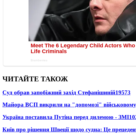
ЧИТАЙТЕ ТАКОЖ
Суд обрав запобіжний захід Стефанішиній
19573
Майора ВСП викрили на "допомозі" військовому
Україна поставила Путіна перед дилемою - ЗМІ
10
Київ про рішення Швеції щодо судна: Це прецеден