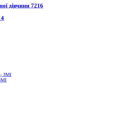
ної дівчини
7216
14
ЗМІ