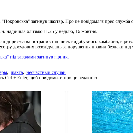
 "Покровська" загинув шахтар. Про це повідомляє прес-служба о
н. надійшла близько 11.25 у неділю, 16 жовтня.
 підприємства потрапив під шнек видобувного комбайна, в резуль
еєстру досудових розслідувань за порушення правил безпеки під
ька" під завалами загинув гірник.
еры
,
шахта
,
несчастный случай
ь Ctrl + Enter, щоб повідомити про це редакцію.