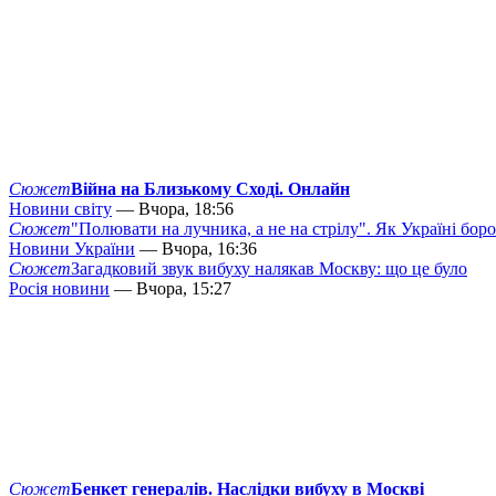
Сюжет
Війна на Близькому Сході. Онлайн
Новини світу
— Вчора, 18:56
Сюжет
"Полювати на лучника, а не на стрілу". Як Україні бор
Новини України
— Вчора, 16:36
Сюжет
Загадковий звук вибуху налякав Москву: що це було
Росія новини
— Вчора, 15:27
Сюжет
Бенкет генералів. Наслідки вибуху в Москві