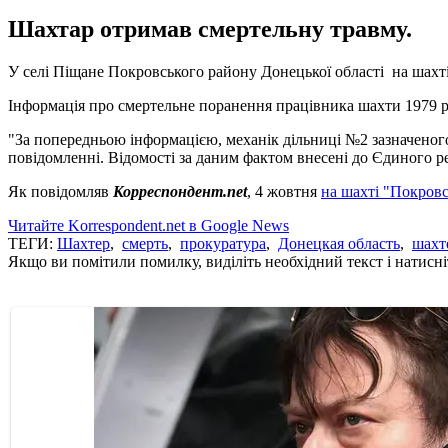
Шахтар отримав смертельну травму.
У селі Піщане Покровського району Донецької області на шахті
Інформація про смертельне поранення працівника шахти 1979 р.
"За попередньою інформацією, механік дільниці №2 зазначеного
повідомленні. Відомості за даним фактом внесені до Єдиного р
Як повідомляв
Корреспондент.net
, 4 жовтня
на шахті "Покровс
Читайте Korrespondent.net в Google News
ТЕГИ:
Шахтер
,
смерть
,
прокуратура
,
Донецкая область
,
шахт
Якщо ви помітили помилку, виділіть необхідний текст і натисніт