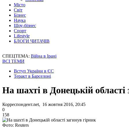
Місто
Світ
Бізнес
Наука
Шоу-бізнес
Спорт
Lifestyle
БЛОГИ ЧИТАЧІВ
СПЕЦТЕМА:
Війна в Ірані
ВСІ ТЕМИ
Вступ України в ЄС
Теракт в Барселоні
На шахті в Донецькій області 
Корреспондент.net, 16 жовтня 2016, 20:45
0
158
Фото: Reuters