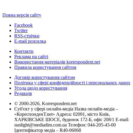
Повна версія сайту
Facebook
Twitter
RSS-стрічки
E-mail розсилка
Контакти
Реклама на сайті
Використання матеріалів korrespondent.net
Правила користування сайтом
Договір користування сайтом
Політика у сфері конфіденційності і персональних даних
Угода щодо користування
Редакція
© 2000-2026, Korrespondent.net
Суб'єкт у сфері онлайн-медіа Назва онлайн-медіа –
«КореспонденТ.net» Адреса: 02091, місто Київ,
ХАРКІВСЬКЕ ШОСЕ, будинок 172-Б, офіс 208/1 E-mail:
sunlight@mediadim.com.ua
Телефон: 044-205-43-00
Ідентифікатор медіа – R40-06068