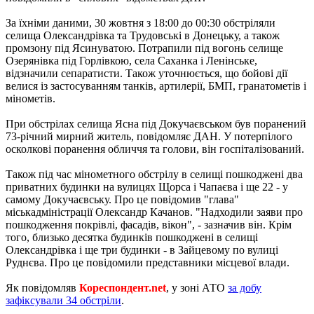
За їхніми даними, 30 жовтня з 18:00 до 00:30 обстріляли
селища Олександрівка та Трудовські в Донецьку, а також
промзону під Ясинуватою. Потрапили під вогонь селище
Озерянівка під Горлівкою, села Саханка і Ленінське,
відзначили сепаратисти. Також уточнюється, що бойові дії
велися із застосуванням танків, артилерії, БМП, гранатометів і
мінометів.
При обстрілах селища Ясна під Докучаєвськом був поранений
73-річний мирний житель, повідомляє ДАН. У потерпілого
осколкові поранення обличчя та голови, він госпіталізований.
Також під час мінометного обстрілу в селищі пошкоджені два
приватних будинки на вулицях Щорса і Чапаєва і ще 22 - у
самому Докучаєвську. Про це повідомив "глава"
міськадміністрації Олександр Качанов. "Надходили заяви про
пошкодження покрівлі, фасадів, вікон", - зазначив він. Крім
того, близько десятка будинків пошкоджені в селищі
Олександрівка і ще три будинки - в Зайцевому по вулиці
Руднєва. Про це повідомили представники місцевої влади.
Як повідомляв
Кореспондент.net
, у зоні АТО
за добу
зафіксували 34 обстріли
.