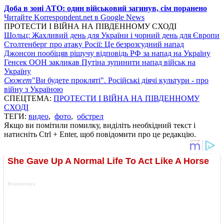
Доба в зоні АТО: один військовий загинув, сім поранено
Читайте Korrespondent.net в Google News
ПРОТЕСТИ І ВІЙНА НА ПІВДЕННОМУ СХОДІ
Шольц: Жахливий день для України і чорний день для Європи
Столтенберг про атаку Росії: Це безрозсудний напад
Джонсон пообіцяв рішучу відповідь РФ за напад на Україну
Генсек ООН закликав Путіна зупинити напад військ на
Україну
Сюжет
"Ви будете прокляті". Російські діячі культури - про
війну з Україною
СПЕЦТЕМА:
ПРОТЕСТИ І ВІЙНА НА ПІВДЕННОМУ
СХОДІ
ТЕГИ:
видео
,
фото
,
обстрел
Якщо ви помітили помилку, виділіть необхідний текст і
натисніть Ctrl + Enter, щоб повідомити про це редакцію.