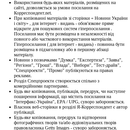
Використання будь-яких матеріалів, розміщених на
сайті, дозволяється за умови посилання на
Корреспондент.net.
При копіюванні матеріалів зі сторінки « Новини України
і світу» , для інтернет - видань - обов'язкове пряме
відкрите для пошукових систем гіперпосилання .
Посилання має бути розміщена в незалежності від
повного або часткового використання матеріалів.
Гіперпосилання ( для інтернет - видань) - повинна бути
розміщена в підзаголовку або в першому абзаці
матеріалу.
Новини з позначками "Думка", "Експертиза", "Заява",
"Регіони", "Гроші", "Влада", "Вибори", "Тест-драйв",
"Спецпроекти", "Промо" публікуються на правах
реклами.
Розділ Спецпроекти створюється спільно з
комерційними партнерами.
Будь яке копіювання, публікація, передрук, чи наступне
поширення інформації, що містить посилання на
"Інтерфакс-Україна", EPA / UPG, суворо забороняється.
Власник веб-сторінки в розділі Я-Корреспондент є автор
публікації.
Будь-яке копіювання, передрук та відтворення
фотографічних творів та/або аудіовізуальних творів
правовласника Getty Images - суворо забороняється.