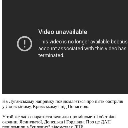
На Луганському напрямку повідомляється про п'ять обстрілів
у Лопаскіному, Кримському і під Попасною.
У той же час сепаратисти заявили про мінометні обстріли
околиць Ясинуватої, Донецька і Горлівки. Про це ДАН
повідомили в "силових" відомствах ДНР.