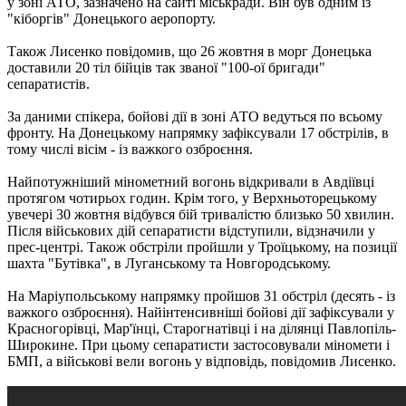
у зоні АТО, зазначено на сайті міськради. Він був одним із
"кіборгів" Донецького аеропорту.
Також Лисенко повідомив, що 26 жовтня в морг Донецька
доставили 20 тіл бійців так званої "100-ої бригади"
сепаратистів.
За даними спікера, бойові дії в зоні АТО ведуться по всьому
фронту. На Донецькому напрямку зафіксували 17 обстрілів, в
тому числі вісім - із важкого озброєння.
Найпотужніший мінометний вогонь відкривали в Авдіївці
протягом чотирьох годин. Крім того, у Верхньоторецькому
увечері 30 жовтня відбувся бій тривалістю близько 50 хвилин.
Після військових дій сепаратисти відступили, відзначили у
прес-центрі. Також обстріли пройшли у Троїцькому, на позиції
шахта "Бутівка", в Луганському та Новгородському.
На Маріупольському напрямку пройшов 31 обстріл (десять - із
важкого озброєння). Найінтенсивніші бойові дії зафіксували у
Красногорівці, Мар'їнці, Старогнатівці і на ділянці Павлопіль-
Широкине. При цьому сепаратисти застосовували міномети і
БМП, а військові вели вогонь у відповідь, повідомив Лисенко.