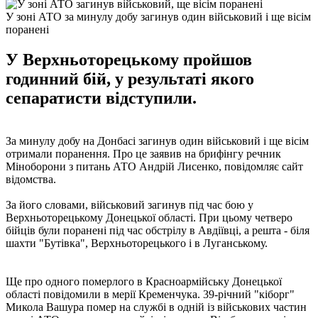
У зоні АТО за минулу добу загинув один військовий і ще вісім
поранені
У Верхньоторецькому пройшов
годинний бій, у результаті якого
сепаратисти відступили.
За минулу добу на Донбасі загинув один військовий і ще вісім
отримали поранення. Про це заявив на брифінгу речник
Міноборони з питань АТО Андрій Лисенко, повідомляє сайт
відомства.
За його словами, військовий загинув під час бою у
Верхньоторецькому Донецької області. При цьому четверо
бійців були поранені під час обстрілу в Авдіївці, а решта - біля
шахти "Бутівка", Верхньоторецького і в Луганському.
Ще про одного померлого в Красноармійську Донецької
області повідомили в мерії Кременчука. 39-річний "кіборг"
Микола Вашура помер на службі в одній із військових частин