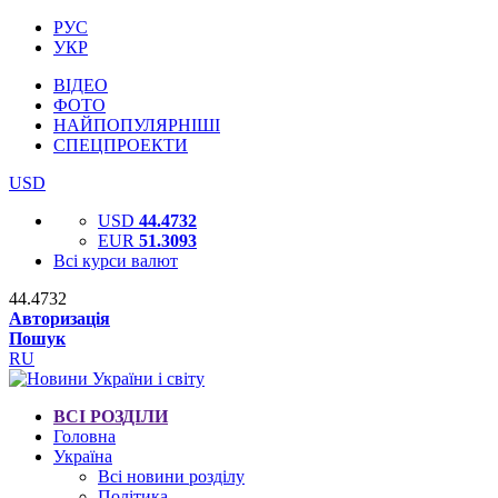
РУС
УКР
ВІДЕО
ФОТО
НАЙПОПУЛЯРНІШІ
СПЕЦПРОЕКТИ
USD
USD
44.4732
EUR
51.3093
Всі курси валют
44.4732
Авторизація
Пошук
RU
ВСІ РОЗДІЛИ
Головна
Україна
Всі новини розділу
Політика