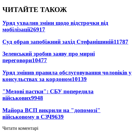
ЧИТАЙТЕ ТАКОЖ
Уряд ухвалив зміни щодо відстрочки від
мобілізації
26917
Суд обрав запобіжний захід Стефанішиній
11787
Зеленський зробив заяву про мирні
переговори
10477
Уряд змінив правила обслуговування чоловіків у
консульствах за кордоном
10139
"Медові пастки": СБУ попередила
військових
9948
Майора ВСП викрили на "допомозі"
військовому в СЗЧ
9639
Читати коментарі