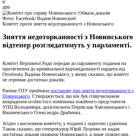
0
409
Фото: Facebook/ Вадим Новинский
Комітет проти зняття недоторканності з Новинського
Зняття недоторканності з Новинського
відтепер розглядатимуть у парламенті.
Комітет Верховної Ради передав до парламенту подання на
притягнення до кримінальної відповідальності нардепа від
Опоблоку Вадима Новинського, у якому сказано, що комітет
не отримав достатньо доказів.
Раніше ГПУ прийняла
постанову про зняття недоторканності з
Новинського
. Стверджується, що він був співучасником
викрадення особистого помічника покійного предстоятеля
УПЦ Володимира, архієпископа Переяслав-Хмельницького і
Вишневського Олександра Драбинка.
Згідно з висновком комітету, у поданні є оціночні судження.
Також сказано, що генпрокурор Юрій Луценко не надав
достатньо доказів провини Новинського, а лише підкреслив,