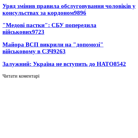
Уряд змінив правила обслуговування чоловіків у
консульствах за кордоном
9896
"Медові пастки": СБУ попередила
військових
9723
Майора ВСП викрили на "допомозі"
військовому в СЗЧ
9263
Залужний: Україна не вступить до НАТО
8542
Читати коментарі