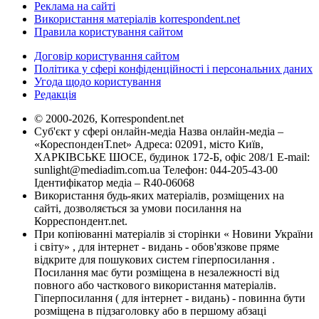
Реклама на сайті
Використання матеріалів korrespondent.net
Правила користування сайтом
Договір користування сайтом
Політика у сфері конфіденційності і персональних даних
Угода щодо користування
Редакція
© 2000-2026, Korrespondent.net
Суб'єкт у сфері онлайн-медіа Назва онлайн-медіа –
«КореспонденТ.net» Адреса: 02091, місто Київ,
ХАРКІВСЬКЕ ШОСЕ, будинок 172-Б, офіс 208/1 E-mail:
sunlight@mediadim.com.ua
Телефон: 044-205-43-00
Ідентифікатор медіа – R40-06068
Використання будь-яких матеріалів, розміщених на
сайті, дозволяється за умови посилання на
Корреспондент.net.
При копіюванні матеріалів зі сторінки « Новини України
і світу» , для інтернет - видань - обов'язкове пряме
відкрите для пошукових систем гіперпосилання .
Посилання має бути розміщена в незалежності від
повного або часткового використання матеріалів.
Гіперпосилання ( для інтернет - видань) - повинна бути
розміщена в підзаголовку або в першому абзаці