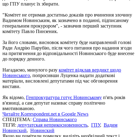
що ГПУ планує їх збирати.
"Комітет не отримав достатньо доказів про вчинення злочину
Вадимом Новинським, як зазначено в поданні, підписаному
генеральним прокурором", - зазначив перший заступник
комітету Павло Пинзеник.
За його словами, висновок комітету буде направлений голові
Ради Андрію Парубію, після чого питання про надання згоди
на притягнення до відповідальності Новинського буде внесене
до порядку денного.
Нагадаємо, минулого разу
комітет відклав вердикт щодо
Новинського
, попросивши Луценка надати додаткові
матеріали, висловлені депутатами під час обговорення
вистави.
Як відомо,
Генпрокуратура готує Новинському
п'ять років
в'язниці, а сам депутат називає справу політично
вмотивованою.
Читайте Korrespondent.net в Google News
СПЕЦТЕМА:
Справа Новинського
ТЕГИ:
депутатская неприкосновенность
,
ГПУ
,
Вадим
Новинский
,
Новинский
Якщо ви помітили помилку, виділіть необхідний текст і