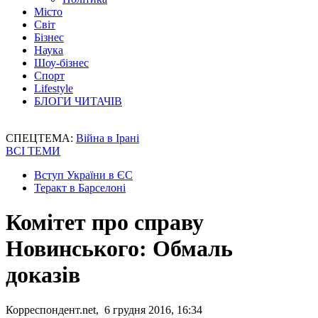
Місто
Світ
Бізнес
Наука
Шоу-бізнес
Спорт
Lifestyle
БЛОГИ ЧИТАЧІВ
СПЕЦТЕМА:
Війна в Ірані
ВСІ ТЕМИ
Вступ України в ЄС
Теракт в Барселоні
Комітет про справу
Новинського: Обмаль
доказів
Корреспондент.net, 6 грудня 2016, 16:34