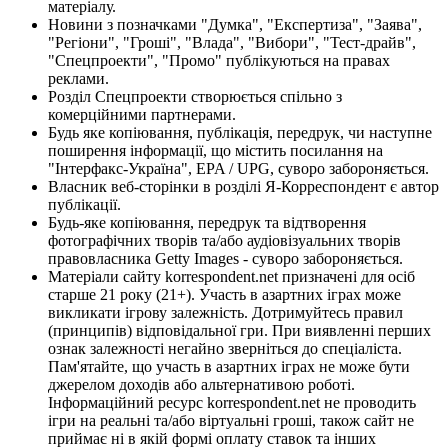
матеріалу.
Новини з позначками "Думка", "Експертиза", "Заява",
"Регіони", "Гроші", "Влада", "Вибори", "Тест-драйв",
"Спецпроекти", "Промо" публікуються на правах
реклами.
Розділ Спецпроекти створюється спільно з
комерційними партнерами.
Будь яке копіювання, публікація, передрук, чи наступне
поширення інформації, що містить посилання на
"Інтерфакс-Україна", EPA / UPG, суворо забороняється.
Власник веб-сторінки в розділі Я-Корреспондент є автор
публікації.
Будь-яке копіювання, передрук та відтворення
фотографічних творів та/або аудіовізуальних творів
правовласника Getty Images - суворо забороняється.
Матеріали сайту korrespondent.net призначені для осіб
старше 21 року (21+). Участь в азартних іграх може
викликати ігрову залежність. Дотримуйтесь правил
(принципів) відповідальної гри. При виявленні перших
ознак залежності негайно зверніться до спеціаліста.
Пам'ятайте, що участь в азартних іграх не може бути
джерелом доходів або альтернативою роботі.
Інформаційний ресурс korrespondent.net не проводить
ігри на реальні та/або віртуальні гроші, також сайт не
приймає ні в якій формі оплату ставок та інших