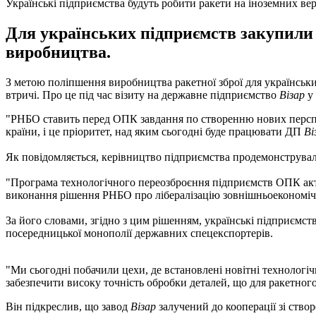
Українські підприємства будуть робити ракети на іноземних ве
Для українських підприємств закупили 
виробництва.
З метою поліпшення виробництва ракетної зброї для українськи
втричі. Про це під час візиту на державне підприємство
Візар
у 
"РНБО ставить перед ОПК завдання по створенню нових перспек
країни, і це пріоритет, над яким сьогодні буде працювати ДП
Ві
Як повідомляється, керівництво підприємства продемонструва
"Програма технологічного переозброєння підприємств ОПК актив
виконання рішення РНБО про лібералізацію зовнішньоекономічн
За його словами, згідно з цим рішенням, українські підприємст
посередницької монополії державних спецекспортерів.
"Ми сьогодні побачили цехи, де встановлені новітні технологіч
забезпечити високу точність обробки деталей, що для ракетног
Він підкреслив, що завод
Візар
залучений до кооперації зі створ