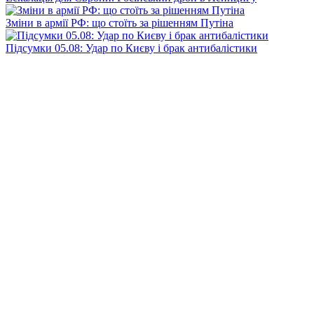
Зміни в армії РФ: що стоїть за рішенням Путіна
Підсумки 05.08: Удар по Києву і брак антибалістики