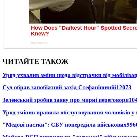
ЧИТАЙТЕ ТАКОЖ
Уряд ухвалив зміни щодо відстрочки від мобілізац
Суд обрав запобіжний захід Стефанішиній
12073
Зеленський зробив заяву про мирні переговори
10
Уряд змінив правила обслуговування чоловіків у
"Медові пастки": СБУ попередила військових
996