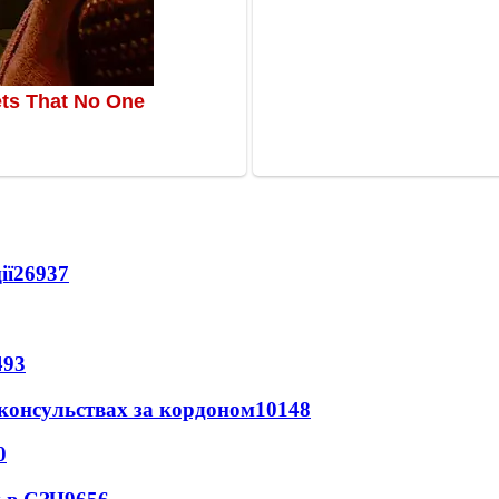
ії
26937
493
 консульствах за кордоном
10148
0