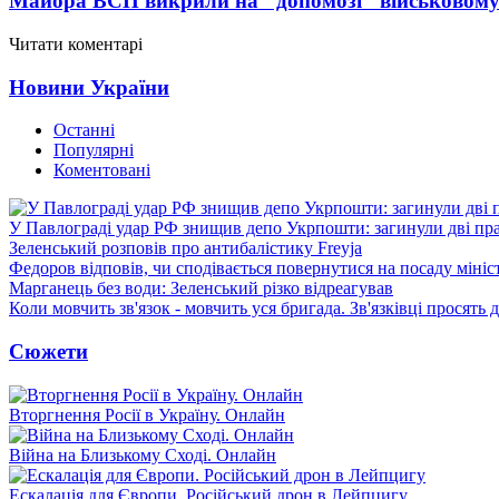
Майора ВСП викрили на "допомозі" військовому
Читати коментарі
Новини України
Останні
Популярні
Коментовані
У Павлограді удар РФ знищив депо Укрпошти: загинули дві пр
Зеленський розповів про антибалістику Freyja
Федоров відповів, чи сподівається повернутися на посаду міні
Марганець без води: Зеленський різко відреагував
Коли мовчить зв'язок - мовчить уся бригада. Зв'язківці просять
Сюжети
Вторгнення Росії в Україну. Онлайн
Війна на Близькому Сході. Онлайн
Ескалація для Європи. Російський дрон в Лейпцигу