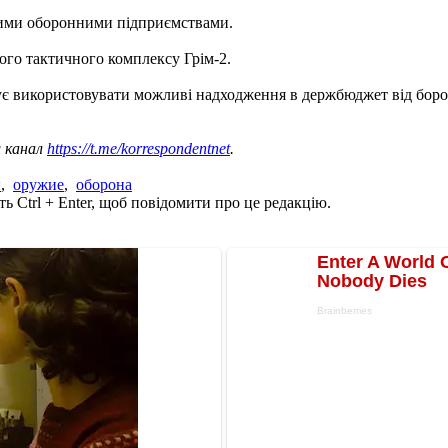
ькими оборонними підприємствами.
го тактичного комплексу Грім-2.
ує використовувати можливі надходження в держбюджет від бор
ш канал
https://t.me/korrespondentnet
.
ы
,
оружие
,
оборона
ь Ctrl + Enter, щоб повідомити про це редакцію.