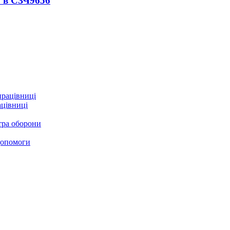
 в СЗЧ
9656
ацівниці
стра оборони
 допомоги