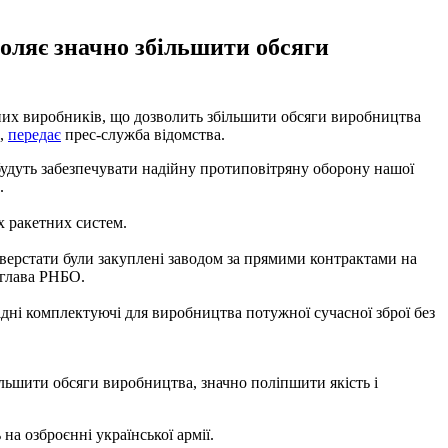
воляє значно збільшити обсяги
жних виробників, що дозволить збільшити обсяги виробництва
в,
передає
прес-служба відомства.
удуть забезпечувати надійну протиповітряну оборону нашої
.
х ракетних систем.
 верстати були закуплені заводом за прямими контрактами на
 глава РНБО.
ідні комплектуючі для виробництва потужної сучасної зброї без
ільшити обсяги виробництва, значно поліпшити якість і
на озброєнні української армії.