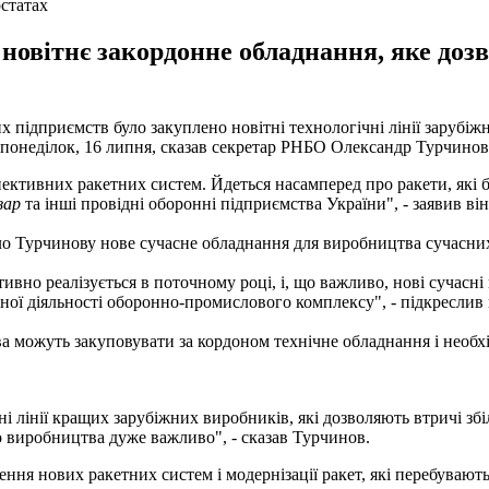
рстатах
новітнє закордонне обладнання, яке доз
х підприємств було закуплено новітні технологічні лінії зарубі
понеділок, 16 липня, сказав секретар РНБО Олександр Турчино
тивних ракетних систем. Йдеться насамперед про ракети, які б
зар
та інші провідні оборонні підприємства України", - заявив він
ло Турчинову нове сучасне обладнання для виробництва сучасни
но реалізується в поточному році, і, що важливо, нові сучасні
ої діяльності оборонно-промислового комплексу", - підкреслив
ва можуть закуповувати за кордоном технічне обладнання і необх
ні лінії кращих зарубіжних виробників, які дозволяють втричі зб
о виробництва дуже важливо", - сказав Турчинов.
ення нових ракетних систем і модернізації ракет, які перебувають 