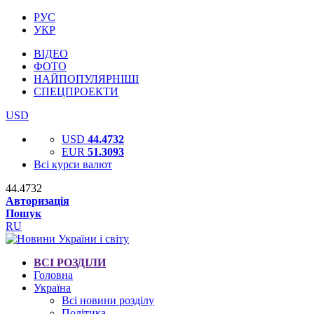
РУС
УКР
ВІДЕО
ФОТО
НАЙПОПУЛЯРНІШІ
СПЕЦПРОЕКТИ
USD
USD
44.4732
EUR
51.3093
Всі курси валют
44.4732
Авторизація
Пошук
RU
ВСІ РОЗДІЛИ
Головна
Україна
Всі новини розділу
Політика