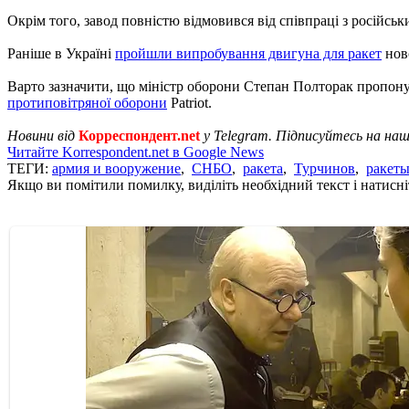
Окрім того, завод повністю відмовився від співпраці з російс
Раніше в Україні
пройшли випробування двигуна для ракет
ново
Варто зазначити, що міністр оборони Степан Полторак пропон
протиповітряної оборони
Patriot.
Новини від
Корреспондент.net
у Telegram. Підписуйтесь на на
Читайте Korrespondent.net в Google News
ТЕГИ:
армия и вооружение
,
СНБО
,
ракета
,
Турчинов
,
ракет
Якщо ви помітили помилку, виділіть необхідний текст і натисніт