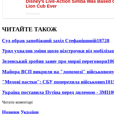
ЧИТАЙТЕ ТАКОЖ
Суд обрав запобіжний захід Стефанішиній
18728
Уряд ухвалив зміни щодо відстрочки від мобілізац
Зеленський зробив заяву про мирні переговори
10
Майора ВСП викрили на "допомозі" військовому
"Медові пастки": СБУ попередила військових
101
Україна поставила Путіна перед дилемою - ЗМІ
10
Читати коментарі
Новини України