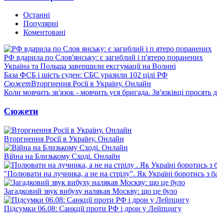
Останні
Популярні
Коментовані
РФ вдарила по Слов'янську: є загиблий і п'ятеро поранених
Україна та Польща завершили ексгумації на Волині
База ФСБ і шість суден: СБС уразили 102 цілі РФ
Сюжет
Вторгнення Росії в Україну. Онлайн
Коли мовчить зв'язок - мовчить уся бригада. Зв'язківці просять
Сюжети
Вторгнення Росії в Україну. Онлайн
Війна на Близькому Сході. Онлайн
"Полювати на лучника, а не на стрілу". Як Україні боротись з 
Загадковий звук вибуху налякав Москву: що це було
Підсумки 06.08: Санкції проти РФ і дрон у Лейпцигу