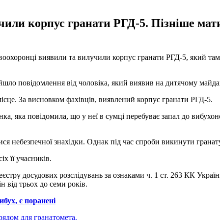
или корпус гранати РГД-5. Пізніше мати
оохоронці виявили та вилучили корпус гранати РГД-5, який там 
адійшло повідомлення від чоловіка, який виявив на дитячому майд
місце. За висновком фахівців, виявлений корпус гранати РГД-5.
ка, яка повідомила, що у неї в сумці перебуває запал до вибухон
утися небезпечної знахідки. Однак під час спроби викинути грана
х її учасників.
еєстру досудових розслідувань за ознаками ч. 1 ст. 263 КК Укра
н від трьох до семи років.
бух, є поранені
арядом для гранатомета.