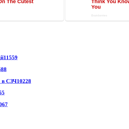
ії
11559
688
 в СЗЧ
10228
55
067