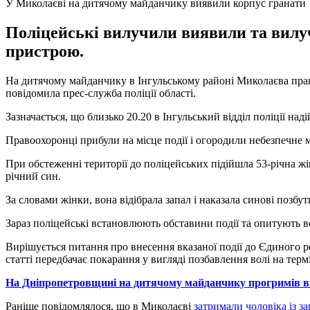
У Миколаєві на дитячому майданчику виявили корпус гранати
Поліцейські вилучили виявили та вилуч
пристрою.
На дитячому майданчику в Інгульському районі Миколаєва прав
повідомила прес-служба поліції області.
Зазначається, що близько 20.20 в Інгульський відділ поліції н
Правоохоронці прибули на місце події і огородили небезпечне 
При обстеженні території до поліцейських підійшла 53-річна жін
річний син.
За словами жінки, вона відібрала запал і наказала синові позб
Зараз поліцейські встановлюють обставини події та опитують всі
Вирішується питання про внесення вказаної події до Єдиного р
статті передбачає покарання у вигляді позбавлення волі на термі
На Дніпропетровщині на дитячому майданчику прогримів ви
Раніше повідомлялося, що в Миколаєві
затримали чоловіка із з