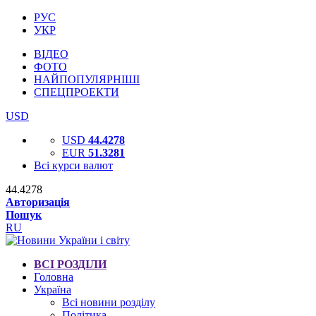
РУС
УКР
ВІДЕО
ФОТО
НАЙПОПУЛЯРНІШІ
СПЕЦПРОЕКТИ
USD
USD
44.4278
EUR
51.3281
Всі курси валют
44.4278
Авторизація
Пошук
RU
ВСІ РОЗДІЛИ
Головна
Україна
Всі новини розділу
Політика