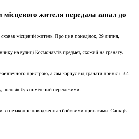
 місцевого жителя передала запал до
сховав місцевий житель. Про це в понеділок, 29 липня,
анчику на вулиці Космонавтів предмет, схожий на гранату.
ебезпечного пристрою, а сам корпус від гранати приніс її 32-
ту, чоловік був помічений перехожими.
їни за незаконне поводження з бойовими припасами. Санкція