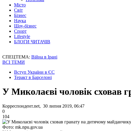
Місто
Світ
Бізнес
Наука
Шоу-бізнес
Спорт
Lifestyle
БЛОГИ ЧИТАЧІВ
СПЕЦТЕМА:
Війна в Ірані
ВСІ ТЕМИ
Вступ України в ЄС
Теракт в Барселоні
У Миколаєві чоловік сховав 
Корреспондент.net, 30 липня 2019, 06:47
0
104
Фото: mk.npu.gov.ua