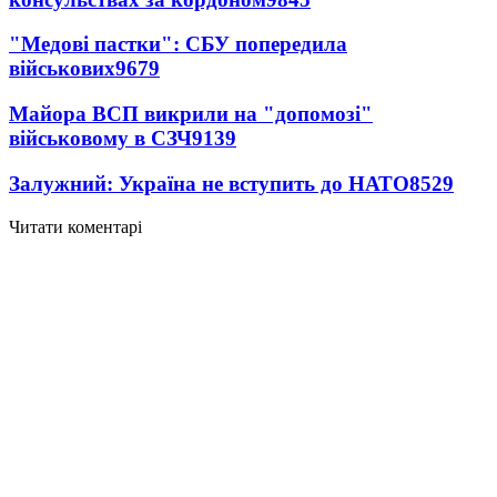
"Медові пастки": СБУ попередила
військових
9679
Майора ВСП викрили на "допомозі"
військовому в СЗЧ
9139
Залужний: Україна не вступить до НАТО
8529
Читати коментарі