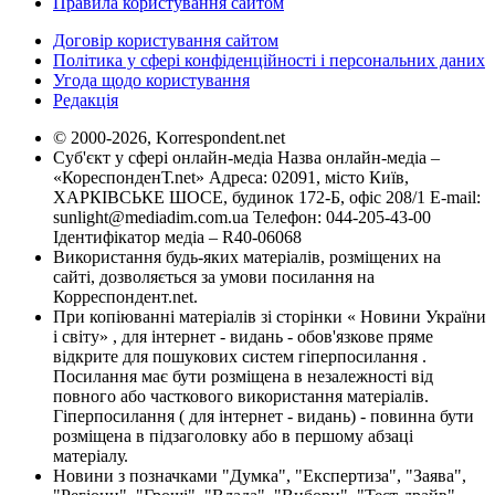
Правила користування сайтом
Договір користування сайтом
Політика у сфері конфіденційності і персональних даних
Угода щодо користування
Редакція
© 2000-2026, Korrespondent.net
Суб'єкт у сфері онлайн-медіа Назва онлайн-медіа –
«КореспонденТ.net» Адреса: 02091, місто Київ,
ХАРКІВСЬКЕ ШОСЕ, будинок 172-Б, офіс 208/1 E-mail:
sunlight@mediadim.com.ua
Телефон: 044-205-43-00
Ідентифікатор медіа – R40-06068
Використання будь-яких матеріалів, розміщених на
сайті, дозволяється за умови посилання на
Корреспондент.net.
При копіюванні матеріалів зі сторінки « Новини України
і світу» , для інтернет - видань - обов'язкове пряме
відкрите для пошукових систем гіперпосилання .
Посилання має бути розміщена в незалежності від
повного або часткового використання матеріалів.
Гіперпосилання ( для інтернет - видань) - повинна бути
розміщена в підзаголовку або в першому абзаці
матеріалу.
Новини з позначками "Думка", "Експертиза", "Заява",