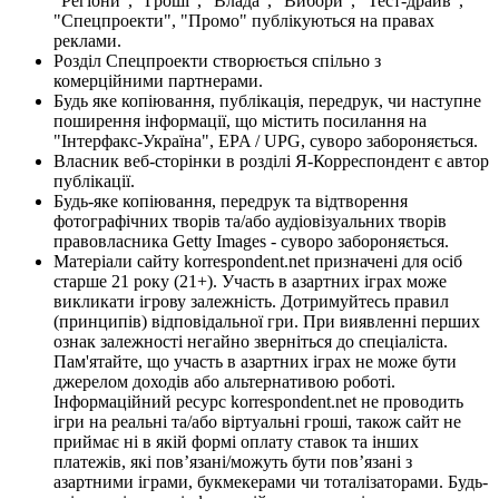
"Регіони", "Гроші", "Влада", "Вибори", "Тест-драйв",
"Спецпроекти", "Промо" публікуються на правах
реклами.
Розділ Спецпроекти створюється спільно з
комерційними партнерами.
Будь яке копіювання, публікація, передрук, чи наступне
поширення інформації, що містить посилання на
"Інтерфакс-Україна", EPA / UPG, суворо забороняється.
Власник веб-сторінки в розділі Я-Корреспондент є автор
публікації.
Будь-яке копіювання, передрук та відтворення
фотографічних творів та/або аудіовізуальних творів
правовласника Getty Images - суворо забороняється.
Матеріали сайту korrespondent.net призначені для осіб
старше 21 року (21+). Участь в азартних іграх може
викликати ігрову залежність. Дотримуйтесь правил
(принципів) відповідальної гри. При виявленні перших
ознак залежності негайно зверніться до спеціаліста.
Пам'ятайте, що участь в азартних іграх не може бути
джерелом доходів або альтернативою роботі.
Інформаційний ресурс korrespondent.net не проводить
ігри на реальні та/або віртуальні гроші, також сайт не
приймає ні в якій формі оплату ставок та інших
платежів, які пов’язані/можуть бути пов’язані з
азартними іграми, букмекерами чи тоталізаторами. Будь-