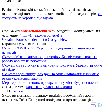
Тимошенко.
Раніше в Київській міській державній адміністрації заявили,
що в столиці почали працювати мобільні бригади лікарів,
які
тестують на коронавірус вдома
.
Новини від
Корреспондент.net
у Telegram. Підписуйтесь на
наш канал
https://t.me/korrespondentnet
Читайте Korrespondent.net в Google News
Карантин у Києві та Україні
Сюжет
COVID-19 в Україні: чи відкривати школи під час
пандемії
Сюжет
Мітинг антивакцинаторів у Києві: страх втратити
роботу або стати роботами
Сюжет
Чи варто чекати на новий локдаун в Україні, та яким
він буде
Сюжет
Коронавірус, локдаун та онлайн-навчання: якими є
реалії української школи
Мер Тернополя заявив, що карантин у місті буде посилено
СПЕЦТЕМА:
Карантин у Києві та Україні
ТЕГИ:
тесты
Якщо ви помітили помилку, виділіть необхідний текст і
натисніть Ctrl + Enter, щоб повідомити про це редакцію.