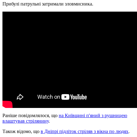
Прибулі патрульні затримали зловмисника.
Раніше повідомлялося, що
на Київщині п'яний з рушницею
влаштував стрілянину
.
Також відомо, що
в Дніпрі підліток стріляв з вікна по людях
.