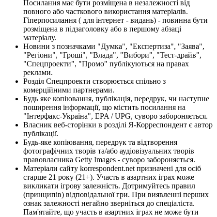
Посилання має бути розміщена в незалежності від
повного або часткового використання матеріалів.
Гіперпосилання ( для інтернет - видань) - повинна бути
розміщена в підзаголовку або в першому абзаці
матеріалу.
Новини з позначками "Думка", "Експертиза", "Заява",
"Регіони", "Гроші", "Влада", "Вибори", "Тест-драйв",
"Спецпроекти", "Промо" публікуються на правах
реклами.
Розділ Спецпроекти створюється спільно з
комерційними партнерами.
Будь яке копіювання, публікація, передрук, чи наступне
поширення інформації, що містить посилання на
"Інтерфакс-Україна", EPA / UPG, суворо забороняється.
Власник веб-сторінки в розділі Я-Корреспондент є автор
публікації.
Будь-яке копіювання, передрук та відтворення
фотографічних творів та/або аудіовізуальних творів
правовласника Getty Images - суворо забороняється.
Матеріали сайту korrespondent.net призначені для осіб
старше 21 року (21+). Участь в азартних іграх може
викликати ігрову залежність. Дотримуйтесь правил
(принципів) відповідальної гри. При виявленні перших
ознак залежності негайно зверніться до спеціаліста.
Пам'ятайте, що участь в азартних іграх не може бути