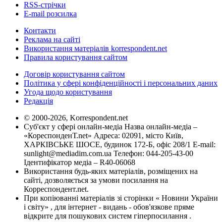
RSS-стрічки
E-mail розсилка
Контакти
Реклама на сайті
Використання матеріалів korrespondent.net
Правила користування сайтом
Договір користування сайтом
Політика у сфері конфіденційності і персональних даних
Угода щодо користування
Редакція
© 2000-2026, Korrespondent.net
Суб'єкт у сфері онлайн-медіа Назва онлайн-медіа –
«КореспонденТ.net» Адреса: 02091, місто Київ,
ХАРКІВСЬКЕ ШОСЕ, будинок 172-Б, офіс 208/1 E-mail:
sunlight@mediadim.com.ua
Телефон: 044-205-43-00
Ідентифікатор медіа – R40-06068
Використання будь-яких матеріалів, розміщених на
сайті, дозволяється за умови посилання на
Корреспондент.net.
При копіюванні матеріалів зі сторінки « Новини України
і світу» , для інтернет - видань - обов'язкове пряме
відкрите для пошукових систем гіперпосилання .