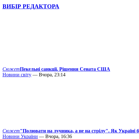
ВИБІР РЕДАКТОРА
Сюжет
Пекельні санкції. Рішення Сената США
Новини світу
— Вчора, 23:14
Сюжет
"Полювати на лучника, а не на стрілу". Як Україні 
Новини України
— Вчора, 16:36