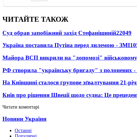
ЧИТАЙТЕ ТАКОЖ
Суд обрав запобіжний захід Стефанішиній
22049
Україна поставила Путіна перед дилемою - ЗМІ
10
Майора ВСП викрили на "допомозі" військовому
РФ створила "українську бригаду" з полонених -
На Київщині сталося групове зґвалтування 21-річ
Київ про рішення Швеції щодо судна: Це прецеден
Читати коментарі
Новини України
Останні
Популярні