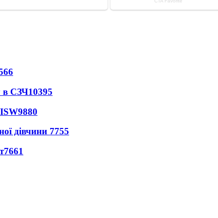
566
 в СЗЧ
10395
 ISW
9880
ної дівчини
7755
т
7661