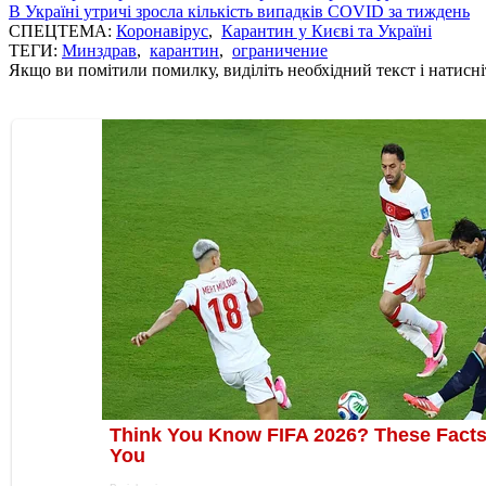
В Україні утричі зросла кількість випадків COVID за тиждень
СПЕЦТЕМА:
Коронавірус
,
Карантин у Києві та Україні
ТЕГИ:
Минздрав
,
карантин
,
ограничение
Якщо ви помітили помилку, виділіть необхідний текст і натисніт