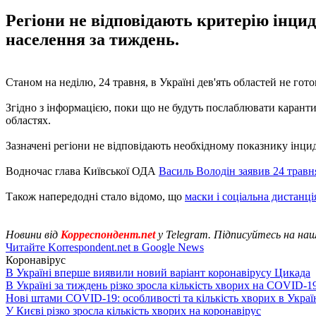
Регіони не відповідають критерію інцид
населення за тиждень.
Станом на неділю, 24 травня, в Україні дев'ять областей не гот
Згідно з інформацією, поки що не будуть послаблювати карантин
областях.
Зазначені регіони не відповідають необхідному показнику інцид
Водночас глава Київської ОДА
Василь Володін заявив 24 травн
Також напередодні стало відомо, що
маски і соціальна дистанці
Новини від
Корреспондент.net
у Telegram. Підписуйтесь на на
Читайте Korrespondent.net в Google News
Коронавірус
В Україні вперше виявили новий варіант коронавірусу Цикада
В Україні за тиждень різко зросла кількість хворих на COVID-1
Нові штами COVID-19: особливості та кількість хворих в Украї
У Києві різко зросла кількість хворих на коронавірус