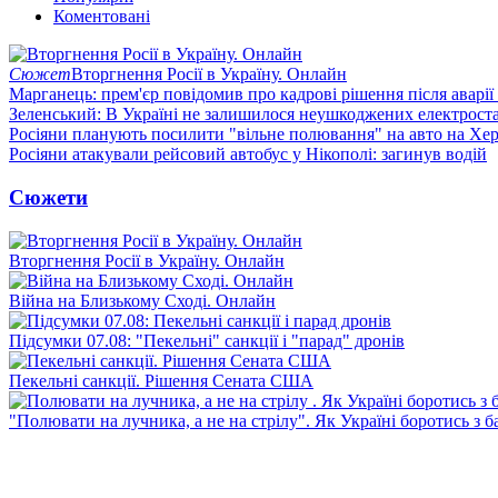
Коментовані
Сюжет
Вторгнення Росії в Україну. Онлайн
Марганець: прем'єр повідомив про кадрові рішення після аварії
Зеленський: В Україні не залишилося неушкоджених електрост
Росіяни планують посилити "вільне полювання" на авто на Хе
Росіяни атакували рейсовий автобус у Нікополі: загинув водій
Сюжети
Вторгнення Росії в Україну. Онлайн
Війна на Близькому Сході. Онлайн
Підсумки 07.08: "Пекельні" санкції і "парад" дронів
Пекельні санкції. Рішення Сената США
"Полювати на лучника, а не на стрілу". Як Україні боротись з 