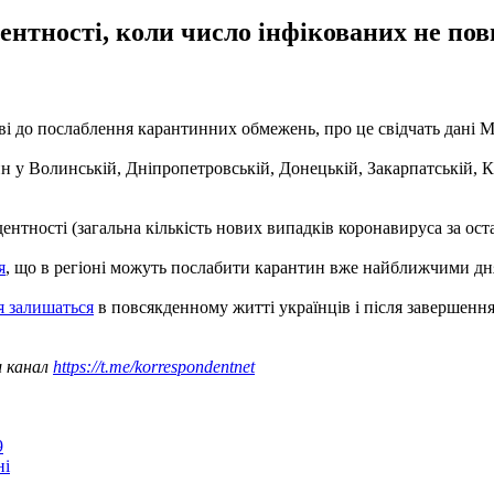
ентності, коли число інфікованих не пов
ові до послаблення карантинних обмежень, про це свідчать дані М
 у Волинській, Дніпропетровській, Донецькій, Закарпатській, Ки
ентності (загальна кількість нових випадків коронавируса за оста
я
, що в регіоні можуть послабити карантин вже найближчими дн
я залишаться
в повсякденному житті українців і після завершенн
ш канал
https://t.me/korrespondentnet
9
ні