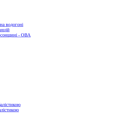
 на водогоні
анцій
рсонщині - ОВА
балістикою