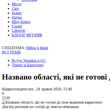
Місто
Світ
Бізнес
Наука
Шоу-бізнес
Спорт
Lifestyle
БЛОГИ ЧИТАЧІВ
СПЕЦТЕМА:
Війна в Ірані
ВСІ ТЕМИ
Вступ України в ЄС
Теракт в Барселоні
Названо області, які не готов
Корреспондент.net, 24 травня 2020, 15:40
0
1239
Дев'ять регіонів не готові до зняття обмежень