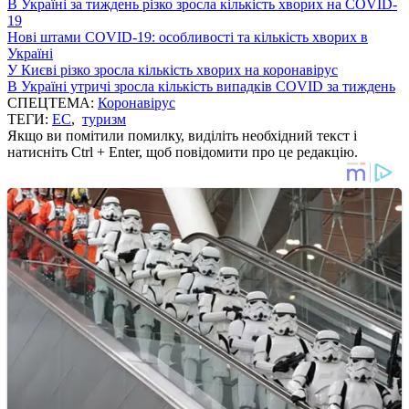
В Україні за тиждень різко зросла кількість хворих на COVID-
19
Нові штами COVID-19: особливості та кількість хворих в
Україні
У Києві різко зросла кількість хворих на коронавірус
В Україні утричі зросла кількість випадків COVID за тиждень
СПЕЦТЕМА:
Коронавірус
ТЕГИ:
ЕС
,
туризм
Якщо ви помітили помилку, виділіть необхідний текст і
натисніть Ctrl + Enter, щоб повідомити про це редакцію.