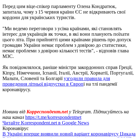
Перед цим віце-спікер парламенту Олена Кондратюк,
запитала, чому з 15 червня країни ЄС не відкривають свої
кордони для українських туристів.
"Ми ведемо переговори з усіма країнами, які становлять
інтерес для українців як точки, в які вони планують поїхати
цього літа. При прийнятті цими країнами рішень про допуск
громадян України немає проблем з довірою до статистики,
немає проблеми з довірою кількості тестів", - відповів глава
МЗС.
Як повідомлялося, раніше міністри закордонних справ Греції,
Кіпру, Німеччини, Іспанії, Італії, Австрії, Хорватії, Португалії,
Мальти, Словенії та Болгарії
узгодили правила для
проведення літньої відпустки в Європ
і на тлі пандемії
коронавірусу.
Новини від
Корреспондент.net
у Telegram. Підписуйтесь на
наш канал
https://t.me/korrespondentnet
Читайте Korrespondent.net в Google News
Коронавірус
В Україні вперше виявили новий варіант коронавірусу Цикада