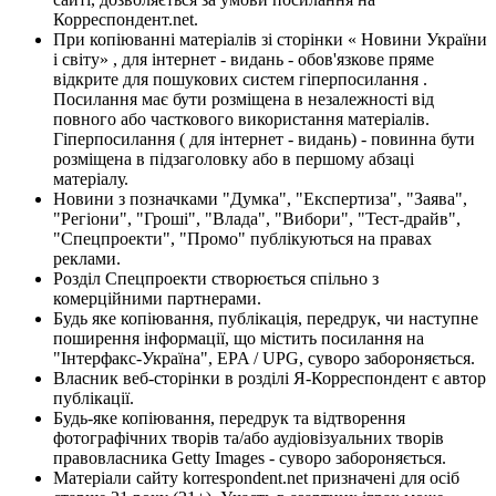
Корреспондент.net.
При копіюванні матеріалів зі сторінки « Новини України
і світу» , для інтернет - видань - обов'язкове пряме
відкрите для пошукових систем гіперпосилання .
Посилання має бути розміщена в незалежності від
повного або часткового використання матеріалів.
Гіперпосилання ( для інтернет - видань) - повинна бути
розміщена в підзаголовку або в першому абзаці
матеріалу.
Новини з позначками "Думка", "Експертиза", "Заява",
"Регіони", "Гроші", "Влада", "Вибори", "Тест-драйв",
"Спецпроекти", "Промо" публікуються на правах
реклами.
Розділ Спецпроекти створюється спільно з
комерційними партнерами.
Будь яке копіювання, публікація, передрук, чи наступне
поширення інформації, що містить посилання на
"Інтерфакс-Україна", EPA / UPG, суворо забороняється.
Власник веб-сторінки в розділі Я-Корреспондент є автор
публікації.
Будь-яке копіювання, передрук та відтворення
фотографічних творів та/або аудіовізуальних творів
правовласника Getty Images - суворо забороняється.
Матеріали сайту korrespondent.net призначені для осіб