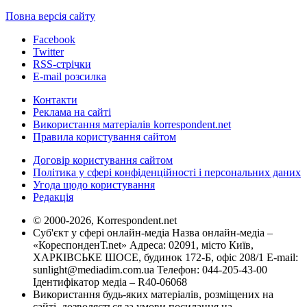
Повна версія сайту
Facebook
Twitter
RSS-стрічки
E-mail розсилка
Контакти
Реклама на сайті
Використання матеріалів korrespondent.net
Правила користування сайтом
Договір користування сайтом
Політика у сфері конфіденційності і персональних даних
Угода щодо користування
Редакція
© 2000-2026, Korrespondent.net
Суб'єкт у сфері онлайн-медіа Назва онлайн-медіа –
«КореспонденТ.net» Адреса: 02091, місто Київ,
ХАРКІВСЬКЕ ШОСЕ, будинок 172-Б, офіс 208/1 E-mail:
sunlight@mediadim.com.ua
Телефон: 044-205-43-00
Ідентифікатор медіа – R40-06068
Використання будь-яких матеріалів, розміщених на
сайті, дозволяється за умови посилання на