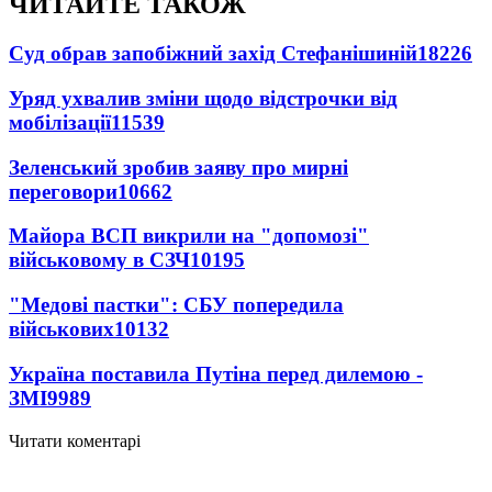
ЧИТАЙТЕ ТАКОЖ
Суд обрав запобіжний захід Стефанішиній
18226
Уряд ухвалив зміни щодо відстрочки від
мобілізації
11539
Зеленський зробив заяву про мирні
переговори
10662
Майора ВСП викрили на "допомозі"
військовому в СЗЧ
10195
"Медові пастки": СБУ попередила
військових
10132
Україна поставила Путіна перед дилемою -
ЗМІ
9989
Читати коментарі