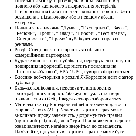
Посилання має бути розміщена в незалежності від
повного або часткового використання матеріалів.
Гіперпосилання ( для інтернет - видань) - повинна бути
розміщена в підзаголовку або в першому абзаці
матеріалу.
Новини з позначками "Думка", "Експертиза", "Заява",
"Регіони", "Гроші", "Влада", "Вибори", "Тест-драйв",
"Спецпроекти", "Промо" публікуються на правах
реклами.
Розділ Спецпроекти створюється спільно з
комерційними партнерами.
Будь яке копіювання, публікація, передрук, чи наступне
поширення інформації, що містить посилання на
"Інтерфакс-Україна", EPA / UPG, суворо забороняється.
Власник веб-сторінки в розділі Я-Корреспондент є автор
публікації.
Будь-яке копіювання, передрук та відтворення
фотографічних творів та/або аудіовізуальних творів
правовласника Getty Images - суворо забороняється.
Матеріали сайту korrespondent.net призначені для осіб
старше 21 року (21+). Участь в азартних іграх може
викликати ігрову залежність. Дотримуйтесь правил
(принципів) відповідальної гри. При виявленні перших
ознак залежності негайно зверніться до спеціаліста.
Пам'ятайте, що участь в азартних іграх не може бути