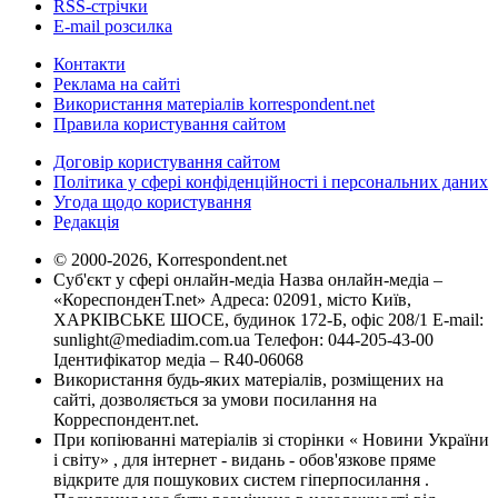
RSS-стрічки
E-mail розсилка
Контакти
Реклама на сайті
Використання матеріалів korrespondent.net
Правила користування сайтом
Договір користування сайтом
Політика у сфері конфіденційності і персональних даних
Угода щодо користування
Редакція
© 2000-2026, Korrespondent.net
Суб'єкт у сфері онлайн-медіа Назва онлайн-медіа –
«КореспонденТ.net» Адреса: 02091, місто Київ,
ХАРКІВСЬКЕ ШОСЕ, будинок 172-Б, офіс 208/1 E-mail:
sunlight@mediadim.com.ua
Телефон: 044-205-43-00
Ідентифікатор медіа – R40-06068
Використання будь-яких матеріалів, розміщених на
сайті, дозволяється за умови посилання на
Корреспондент.net.
При копіюванні матеріалів зі сторінки « Новини України
і світу» , для інтернет - видань - обов'язкове пряме
відкрите для пошукових систем гіперпосилання .