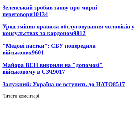
Зеленський зробив заяву про мирні
переговори
10134
Уряд змінив правила обслуговування чоловіків у
консульствах за кордоном
9812
"Медові пастки": СБУ попередила
військових
9601
Майора ВСП викрили на "допомозі"
військовому в СЗЧ
9017
Залужний: Україна не вступить до НАТО
8517
Читати коментарі