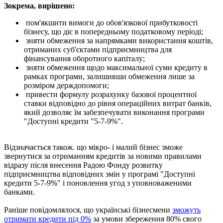
Зокрема, вирішено:
пом'якшити вимоги до обов'язкової прибутковості
бізнесу, що діє в попередньому податковому періоді;
зняти обмеження за напрямками використання коштів,
отриманих суб'єктами підприємництва для
фінансування оборотного капіталу;
зняти обмеження щодо максимальної суми кредиту в
рамках програми, залишивши обмеження лише за
розміром держдопомоги;
привести формулу розрахунку базової процентної
ставки відповідно до рівня операційних витрат банків,
який дозволяє їм забезпечувати виконання програми
"Доступні кредити "5-7-9%".
Відзначається також. що мікро- і малий бізнес зможе
звернутися за отриманням кредитів за новими правилами
відразу після внесення Радою Фонду розвитку
підприємництва відповідних змін у програмі "Доступні
кредити 5-7-9%" і поновлення угод з уповноваженими
банками.
Раніше повідомлялося, що українські бізнесмени
зможуть
отримати кредити під 0%
за умови збереження 80% свого