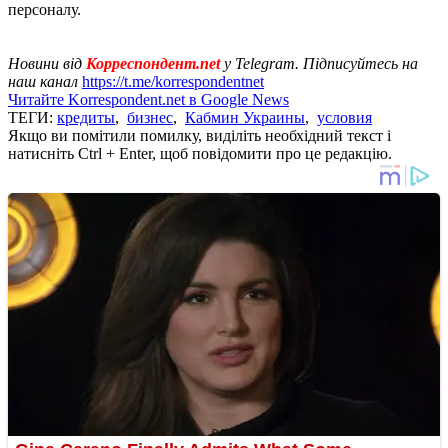
персоналу.
Новини від
Корреспондент.net
у Telegram. Підписуйтесь на
наш канал
https://t.me/korrespondentnet
Читайте Korrespondent.net в Google News
ТЕГИ:
кредиты
,
бизнес
,
Кабмин Украины
,
условия
Якщо ви помітили помилку, виділіть необхідний текст і
натисніть Ctrl + Enter, щоб повідомити про це редакцію.