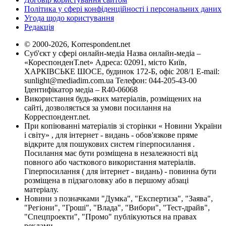
Політика у сфері конфіденційності і персональних даних
Угода щодо користування
Редакція
© 2000-2026, Korrespondent.net
Суб'єкт у сфері онлайн-медіа Назва онлайн-медіа –
«КореспонденТ.net» Адреса: 02091, місто Київ,
ХАРКІВСЬКЕ ШОСЕ, будинок 172-Б, офіс 208/1 E-mail:
sunlight@mediadim.com.ua
Телефон: 044-205-43-00
Ідентифікатор медіа – R40-06068
Використання будь-яких матеріалів, розміщених на
сайті, дозволяється за умови посилання на
Корреспондент.net.
При копіюванні матеріалів зі сторінки « Новини України
і світу» , для інтернет - видань - обов'язкове пряме
відкрите для пошукових систем гіперпосилання .
Посилання має бути розміщена в незалежності від
повного або часткового використання матеріалів.
Гіперпосилання ( для інтернет - видань) - повинна бути
розміщена в підзаголовку або в першому абзаці
матеріалу.
Новини з позначками "Думка", "Експертиза", "Заява",
"Регіони", "Гроші", "Влада", "Вибори", "Тест-драйв",
"Спецпроекти", "Промо" публікуються на правах
реклами.