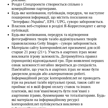
Розділ Спецпроекти створюється спільно з
комерційними партнерами.
Будь яке копіювання, публікація, передрук, чи наступне
поширення інформації, що містить посилання на
"Інтерфакс-Україна", EPA / UPG, суворо забороняється.
Власник веб-сторінки в розділі Я-Корреспондент є автор
публікації.
Будь-яке копіювання, передрук та відтворення
фотографічних творів та/або аудіовізуальних творів
правовласника Getty Images - суворо забороняється.
Матеріали сайту korrespondent.net призначені для осіб
старше 21 року (21+). Участь в азартних іграх може
викликати ігрову залежність. Дотримуйтесь правил
(принципів) відповідальної гри. При виявленні перших
ознак залежності негайно зверніться до спеціаліста.
Пам'ятайте, що участь в азартних іграх не може бути
джерелом доходів або альтернативою роботі.
Інформаційний ресурс korrespondent.net не проводить
ігри на реальні та/або віртуальні гроші, також сайт не
приймає ні в якій формі оплату ставок та інших
платежів, які пов’язані/можуть бути пов’язані з
азартними іграми, букмекерами чи тоталізаторами. Будь-
які матеріали на інформаційному ресурсі
korrespondent.net публікуються виключно в