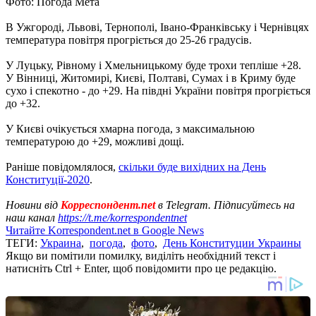
Фото: Погода Мета
В Ужгороді, Львові, Тернополі, Івано-Франківську і Чернівцях
температура повітря прогріється до 25-26 градусів.
У Луцьку, Рівному і Хмельницькому буде трохи тепліше +28.
У Вінниці, Житомирі, Києві, Полтаві, Сумах і в Криму буде
сухо і спекотно - до +29. На півдні України повітря прогріється
до +32.
У Києві очікується хмарна погода, з максимальною
температурою до +29, можливі дощі.
Раніше повідомлялося,
скільки буде вихідних на День
Конституції-2020
.
Новини від
Корреспондент.net
в Telegram. Підписуйтесь на
наш канал
https://t.me/korrespondentnet
Читайте Korrespondent.net в Google News
ТЕГИ:
Украина
,
погода
,
фото
,
День Конституции Украины
Якщо ви помітили помилку, виділіть необхідний текст і
натисніть Ctrl + Enter, щоб повідомити про це редакцію.