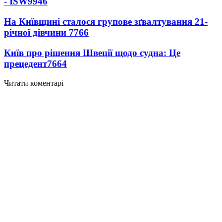
- ISW
9946
На Київщині сталося групове зґвалтування 21-
річної дівчини
7766
Київ про рішення Швеції щодо судна: Це
прецедент
7664
Читати коментарі