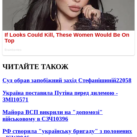
ЧИТАЙТЕ ТАКОЖ
Суд обрав запобіжний захід Стефанішиній
22058
Україна поставила Путіна перед дилемою -
ЗМІ
10571
Майора ВСП викрили на "допомозі"
військовому в СЗЧ
10396
РФ створила "українську бригаду" з полонених