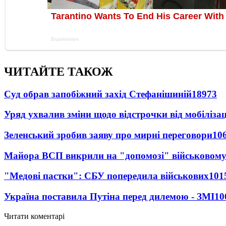
ЧИТАЙТЕ ТАКОЖ
Суд обрав запобіжний захід Стефанішиній
18973
Уряд ухвалив зміни щодо відстрочки від мобілізац
Зеленський зробив заяву про мирні переговори
10
Майора ВСП викрили на "допомозі" військовому
"Медові пастки": СБУ попередила військових
101
Україна поставила Путіна перед дилемою - ЗМІ
10
Читати коментарі