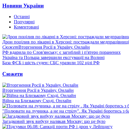
Новини України
Останні
Популярні
Коментовані
Дрон поцілив по лікарні в Херсоні: постраждали медпрацівниц
Сюжет
Вторгнення Росії в Україну. Онлайн
РФ вдарила по Слов'янську: є загиблий і п'ятеро поранених
Україна та Польща завершили ексгумації на Волині
База ФСБ і шість суден: СБС уразили 102 цілі РФ
Сюжети
Вторгнення Росії в Україну. Онлайн
Війна на Близькому Сході. Онлайн
"Полювати на лучника, а не на стрілу". Як Україні боротись з 
Загадковий звук вибуху налякав Москву: що це було