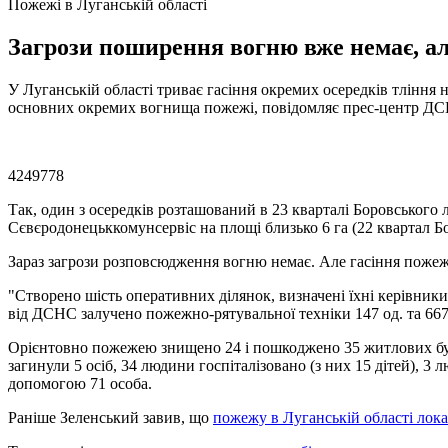
Пожежі в Луганській області
Загрози поширення вогню вже немає, ал
У Луганській області триває гасіння окремих осередків тління н
основних окремих вогнища пожежі, повідомляє прес-центр ДСН
4249778
Так, один з осередків розташований в 23 кварталі Боровського
Сєвєродонецьккомунсервіс на площі близько 6 га (22 квартал 
Зараз загрози розповсюдження вогню немає. Але гасіння пожежі
"Створено шість оперативних ділянок, визначені їхні керівники 
від ДСНС залучено пожежно-рятувальної техніки 147 од. та 667 
Орієнтовно пожежею знищено 24 і пошкоджено 35 житлових буди
загинули 5 осіб, 34 людини госпіталізовано (з них 15 дітей), 3
допомогою 71 особа.
Раніше Зеленський завив, що
пожежу в Луганській області лока