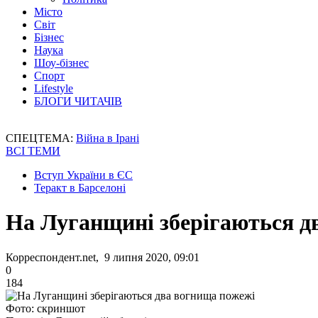
Місто
Світ
Бізнес
Наука
Шоу-бізнес
Спорт
Lifestyle
БЛОГИ ЧИТАЧІВ
СПЕЦТЕМА:
Війна в Ірані
ВСІ ТЕМИ
Вступ України в ЄС
Теракт в Барселоні
На Луганщині зберігаються д
Корреспондент.net, 9 липня 2020, 09:01
0
184
Фото: скриншот