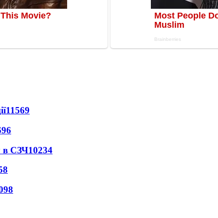
ії
11569
696
 в СЗЧ
10234
58
098