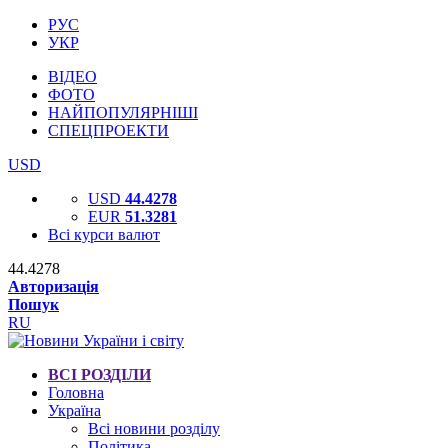
РУС
УКР
ВІДЕО
ФОТО
НАЙПОПУЛЯРНІШІ
СПЕЦПРОЕКТИ
USD
USD
44.4278
EUR
51.3281
Всі курси валют
44.4278
Авторизація
Пошук
RU
ВСІ РОЗДІЛИ
Головна
Україна
Всі новини розділу
Політика