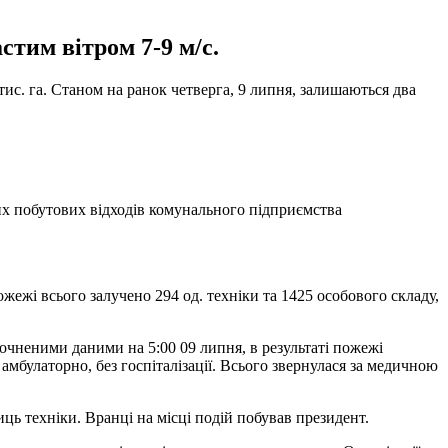
тим вітром 7-9 м/с.
тис. га. Станом на ранок четверга, 9 липня, залишаються два
их побутових відходів комунального підприємства
ожежі всього залучено 294 од. техніки та 1425 особового складу,
очненими даними на 5:00 09 липня, в результаті пожежі
амбулаторно, без госпіталізації. Всього звернулася за медичною
иць техніки. Вранці на місці подій побував президент.