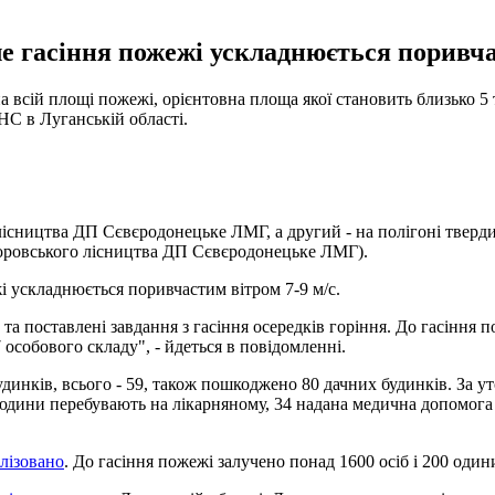
е гасіння пожежі ускладнюється поривчас
а всій площі пожежі, орієнтовна площа якої становить близько 5 
С в Луганській області.
 лісництва ДП Сєвєродонецьке ЛМГ, а другий - на полігоні тверд
Боровського лісництва ДП Сєвєродонецьке ЛМГ).
 ускладнюється поривчастим вітром 7-9 м/с.
та поставлені завдання з гасіння осередків горіння. До гасіння п
особового складу", - йдеться в повідомленні.
нків, всього - 59, також пошкоджено 80 дачних будинків. За ут
 людини перебувають на лікарняному, 34 надана медична допомога 
лізовано
. До гасіння пожежі залучено понад 1600 осіб і 200 один