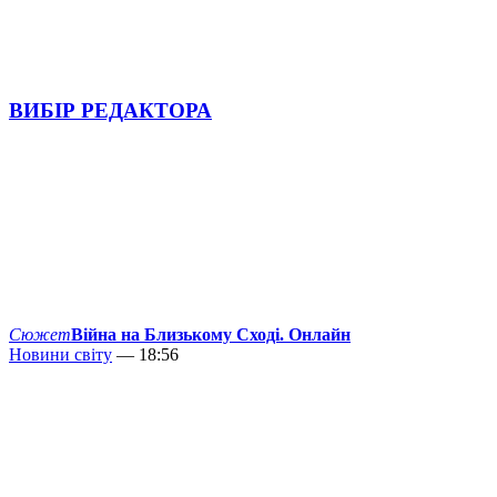
ВИБІР РЕДАКТОРА
Сюжет
Війна на Близькому Сході. Онлайн
Новини світу
— 18:56