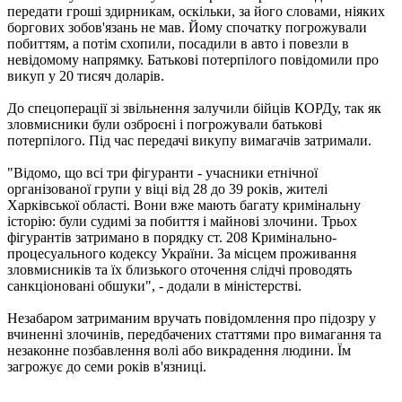
передати гроші здирникам, оскільки, за його словами, ніяких
боргових зобов'язань не мав. Йому спочатку погрожували
побиттям, а потім схопили, посадили в авто і повезли в
невідомому напрямку. Батькові потерпілого повідомили про
викуп у 20 тисяч доларів.
До спецоперації зі звільнення залучили бійців КОРДу, так як
зловмисники були озброєні і погрожували батькові
потерпілого. Під час передачі викупу вимагачів затримали.
"Відомо, що всі три фігуранти - учасники етнічної
організованої групи у віці від 28 до 39 років, жителі
Харківської області. Вони вже мають багату кримінальну
історію: були судимі за побиття і майнові злочини. Трьох
фігурантів затримано в порядку ст. 208 Кримінально-
процесуального кодексу України. За місцем проживання
зловмисників та їх близького оточення слідчі проводять
санкціоновані обшуки", - додали в міністерстві.
Незабаром затриманим вручать повідомлення про підозру у
вчиненні злочинів, передбачених статтями про вимагання та
незаконне позбавлення волі або викрадення людини. Їм
загрожує до семи років в'язниці.