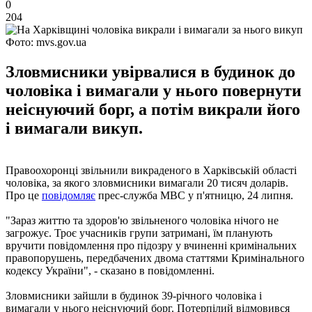
0
204
Фото: mvs.gov.ua
Зловмисники увірвалися в будинок до
чоловіка і вимагали у нього повернути
неіснуючий борг, а потім викрали його
і вимагали викуп.
Правоохоронці звільнили викраденого в Харківській області
чоловіка, за якого зловмисники вимагали 20 тисяч доларів.
Про це
повідомляє
прес-служба МВС у п'ятницю, 24 липня.
"Зараз життю та здоров'ю звільненого чоловіка нічого не
загрожує. Троє учасників групи затримані, їм планують
вручити повідомлення про підозру у вчиненні кримінальних
правопорушень, передбачених двома статтями Кримінального
кодексу України", - сказано в повідомленні.
Зловмисники зайшли в будинок 39-річного чоловіка і
вимагали у нього неіснуючий борг. Потерпілий відмовився