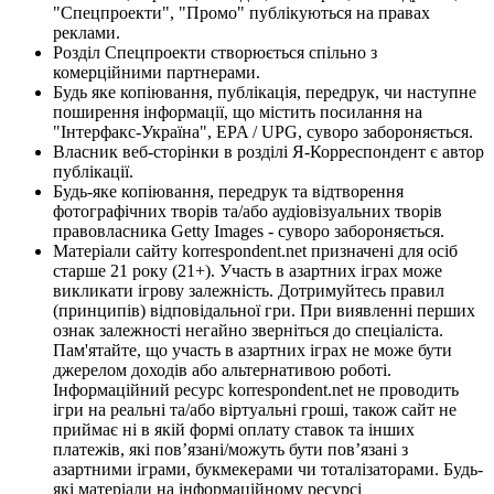
"Спецпроекти", "Промо" публікуються на правах
реклами.
Розділ Спецпроекти створюється спільно з
комерційними партнерами.
Будь яке копіювання, публікація, передрук, чи наступне
поширення інформації, що містить посилання на
"Інтерфакс-Україна", EPA / UPG, суворо забороняється.
Власник веб-сторінки в розділі Я-Корреспондент є автор
публікації.
Будь-яке копіювання, передрук та відтворення
фотографічних творів та/або аудіовізуальних творів
правовласника Getty Images - суворо забороняється.
Матеріали сайту korrespondent.net призначені для осіб
старше 21 року (21+). Участь в азартних іграх може
викликати ігрову залежність. Дотримуйтесь правил
(принципів) відповідальної гри. При виявленні перших
ознак залежності негайно зверніться до спеціаліста.
Пам'ятайте, що участь в азартних іграх не може бути
джерелом доходів або альтернативою роботі.
Інформаційний ресурс korrespondent.net не проводить
ігри на реальні та/або віртуальні гроші, також сайт не
приймає ні в якій формі оплату ставок та інших
платежів, які пов’язані/можуть бути пов’язані з
азартними іграми, букмекерами чи тоталізаторами. Будь-
які матеріали на інформаційному ресурсі