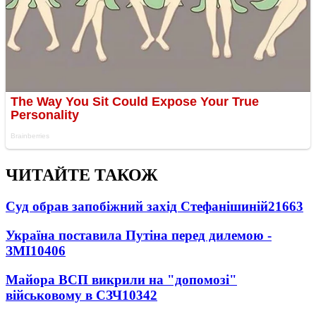
ЧИТАЙТЕ ТАКОЖ
Суд обрав запобіжний захід Стефанішиній
21663
Україна поставила Путіна перед дилемою -
ЗМІ
10406
Майора ВСП викрили на "допомозі"
військовому в СЗЧ
10342