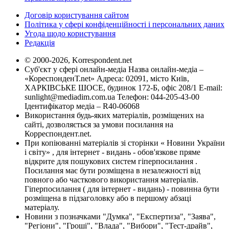
Договір користування сайтом
Політика у сфері конфіденційності і персональних даних
Угода щодо користування
Редакція
© 2000-2026, Korrespondent.net
Суб'єкт у сфері онлайн-медіа Назва онлайн-медіа –
«КореспонденТ.net» Адреса: 02091, місто Київ,
ХАРКІВСЬКЕ ШОСЕ, будинок 172-Б, офіс 208/1 E-mail:
sunlight@mediadim.com.ua
Телефон: 044-205-43-00
Ідентифікатор медіа – R40-06068
Використання будь-яких матеріалів, розміщених на
сайті, дозволяється за умови посилання на
Корреспондент.net.
При копіюванні матеріалів зі сторінки « Новини України
і світу» , для інтернет - видань - обов'язкове пряме
відкрите для пошукових систем гіперпосилання .
Посилання має бути розміщена в незалежності від
повного або часткового використання матеріалів.
Гіперпосилання ( для інтернет - видань) - повинна бути
розміщена в підзаголовку або в першому абзаці
матеріалу.
Новини з позначками "Думка", "Експертиза", "Заява",
"Регіони", "Гроші", "Влада", "Вибори", "Тест-драйв",