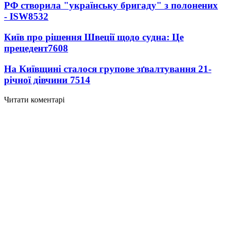
РФ створила "українську бригаду" з полонених
- ISW
8532
Київ про рішення Швеції щодо судна: Це
прецедент
7608
На Київщині сталося групове зґвалтування 21-
річної дівчини
7514
Читати коментарі