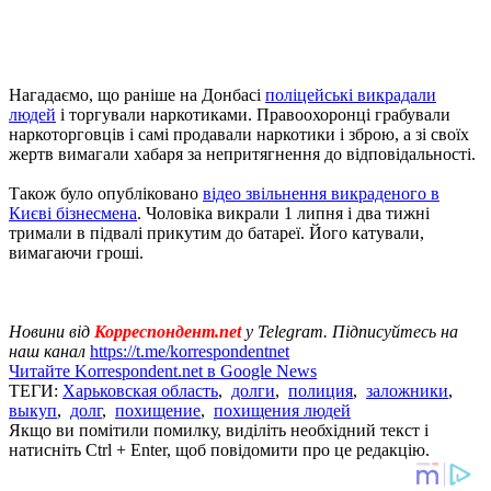
Нагадаємо, що раніше на Донбасі
поліцейські викрадали
людей
і торгували наркотиками. Правоохоронці грабували
наркоторговців і самі продавали наркотики і зброю, а зі своїх
жертв вимагали хабаря за непритягнення до відповідальності.
Також було опубліковано
відео звільнення викраденого в
Києві бізнесмена
. Чоловіка викрали 1 липня і два тижні
тримали в підвалі прикутим до батареї. Його катували,
вимагаючи гроші.
Новини від
Корреспондент.net
у Telegram. Підписуйтесь на
наш канал
https://t.me/korrespondentnet
Читайте Korrespondent.net в Google News
ТЕГИ:
Харьковская область
,
долги
,
полиция
,
заложники
,
выкуп
,
долг
,
похищение
,
похищения людей
Якщо ви помітили помилку, виділіть необхідний текст і
натисніть Ctrl + Enter, щоб повідомити про це редакцію.