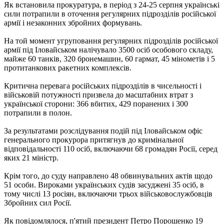
Як встановила прокуратура, в період з 24-25 серпня українські
сили потрапили в оточення регулярних підрозділів російської
армії і незаконних збройних формувань.
На той момент угруповання регулярних підрозділів російської
армії під Іловайськом налічувало 3500 осіб особового складу,
майже 60 танків, 320 бронемашин, 60 гармат, 45 мінометів і 5
протитанкових ракетних комплексів.
Критична перевага російських підрозділів в чисельності і
військовій потужності призвела до масштабних втрат з
української сторони: 366 вбитих, 429 поранених і 300
потрапили в полон.
За результатами розслідування подій під Іловайськом офіс
генерального прокурора притягнув до кримінальної
відповідальності 110 осіб, включаючи 68 громадян Росії, серед
яких 21 міністр.
Крім того, до суду направлено 48 обвинувальних актів щодо
51 особи. Вироками українських судів засуджені 35 осіб, в
тому числі 13 росіян, включаючи трьох військовослужбовців
Збройних сил Росії.
Як повідомлялося, п'ятий президент Петро Порошенко 19