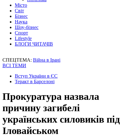
Місто
Світ
Бізнес
Наука
Шоу-бізнес
Спорт
Lifestyle
БЛОГИ ЧИТАЧІВ
СПЕЦТЕМА:
Війна в Ірані
ВСІ ТЕМИ
Вступ України в ЄС
Теракт в Барселоні
Прокуратура назвала
причину загибелі
українських силовиків під
Іловайськом