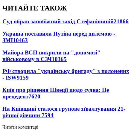
ЧИТАЙТЕ ТАКОЖ
Суд обрав запобіжний захід Стефанішиній
21866
Україна поставила Путіна перед дилемою -
ЗМІ
10463
Майора ВСП викрили на "допомозі"
військовому в СЗЧ
10365
РФ створила "українську бригаду" з полонених
- ISW
9159
Київ про рішення Швеції щодо судна: Це
прецедент
7620
На Київщині сталося групове зґвалтування 21-
річної дівчини
7594
Читати коментарі