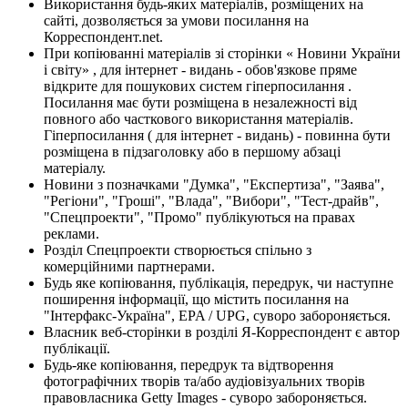
Використання будь-яких матеріалів, розміщених на
сайті, дозволяється за умови посилання на
Корреспондент.net.
При копіюванні матеріалів зі сторінки « Новини України
і світу» , для інтернет - видань - обов'язкове пряме
відкрите для пошукових систем гіперпосилання .
Посилання має бути розміщена в незалежності від
повного або часткового використання матеріалів.
Гіперпосилання ( для інтернет - видань) - повинна бути
розміщена в підзаголовку або в першому абзаці
матеріалу.
Новини з позначками "Думка", "Експертиза", "Заява",
"Регіони", "Гроші", "Влада", "Вибори", "Тест-драйв",
"Спецпроекти", "Промо" публікуються на правах
реклами.
Розділ Спецпроекти створюється спільно з
комерційними партнерами.
Будь яке копіювання, публікація, передрук, чи наступне
поширення інформації, що містить посилання на
"Інтерфакс-Україна", EPA / UPG, суворо забороняється.
Власник веб-сторінки в розділі Я-Корреспондент є автор
публікації.
Будь-яке копіювання, передрук та відтворення
фотографічних творів та/або аудіовізуальних творів
правовласника Getty Images - суворо забороняється.