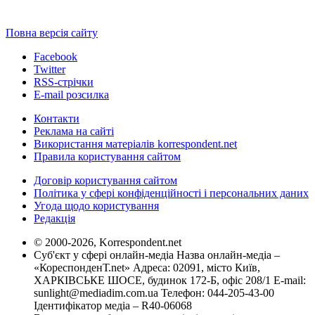
Повна версія сайту
Facebook
Twitter
RSS-стрічки
E-mail розсилка
Контакти
Реклама на сайті
Використання матеріалів korrespondent.net
Правила користування сайтом
Договір користування сайтом
Політика у сфері конфіденційності і персональних даних
Угода щодо користування
Редакція
© 2000-2026, Korrespondent.net
Суб'єкт у сфері онлайн-медіа Назва онлайн-медіа –
«КореспонденТ.net» Адреса: 02091, місто Київ,
ХАРКІВСЬКЕ ШОСЕ, будинок 172-Б, офіс 208/1 E-mail:
sunlight@mediadim.com.ua
Телефон: 044-205-43-00
Ідентифікатор медіа – R40-06068