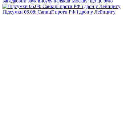
Загадковий звук вибуху налякав Москву: що це було
Підсумки 06.08: Санкції проти РФ і дрон у Лейпцигу