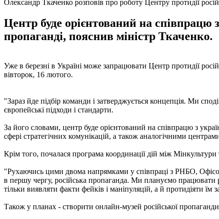
Олександр Ткаченко розповів про роботу Центру протидії росій
Центр буде орієнтований на співпрацю 
пропаганді, пояснив міністр Ткаченко.
Уже в березні в Україні може запрацювати Центр протидії росій
вівторок, 16 лютого.
"Зараз йде підбір команди і затверджується концепція. Ми споді
європейські підходи і стандарти.
За його словами, центр буде орієнтований на співпрацю з украї
сфері стратегічних комунікацій, а також аналогічними центрами 
Крім того, почалася програма координації дій між Мінкультури
"Рухаючись цими двома напрямками у співпраці з РНБО, Офісом 
в першу чергу, російська пропаганда. Ми плануємо працювати ра
тільки виявляти факти фейків і маніпуляцій, а й протидіяти їм
Також у планах - створити онлайн-музей російської пропаганди