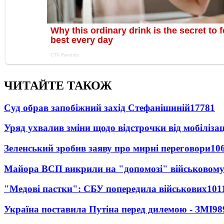
ЧИТАЙТЕ ТАКОЖ
Суд обрав запобіжний захід Стефанішиній
17781
Уряд ухвалив зміни щодо відстрочки від мобілізац
Зеленський зробив заяву про мирні переговори
10
Майора ВСП викрили на "допомозі" військовому
"Медові пастки": СБУ попередила військових
101
Україна поставила Путіна перед дилемою - ЗМІ
98