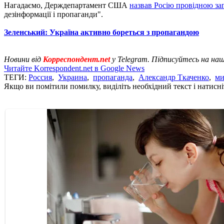
Нагадаємо, Держдепартамент CША
назвав Росію провідною з
дезінформації і пропаганди".
Зеленський: Україна активно бореться з пропагандою
Новини від
Корреспондент.net
у Telegram. Підписуйтесь на на
Читайте Korrespondent.net в Google News
ТЕГИ:
Россия
,
Украина
,
пропаганда
,
Александр Ткаченко
,
ми
Якщо ви помітили помилку, виділіть необхідний текст і натисніт