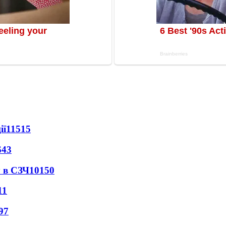
ії
11515
643
 в СЗЧ
10150
11
97