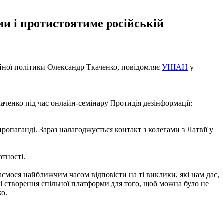
ми і протистоятиме російській
ційної політики Олександр Ткаченко, повідомляє
УНІАН
у
каченко під час онлайн-семінару Протидія дезінформації:
опаганді. Зараз налагоджується контакт з колегами з Латвії у
отності.
ємося найближчим часом відповісти на ті виклики, які нам дає,
 і створення спільної платформи для того, щоб можна було не
ко.