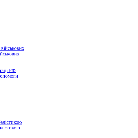
ійськових
таці РФ
 допомоги
балістикою