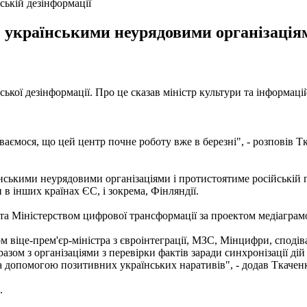
ській дезінформації
з українськими неурядовими організація
ської дезінформації. Про це сказав міністр культури та інформа
ваємося, що цей центр почне роботу вже в березні", - розповів Т
нськими неурядовими організаціями і протистоятиме російській пр
в інших країнах ЄС, і зокрема, Фінляндії.
 та Міністерством цифрової трансформації за проектом медіаграм
віце-прем'єр-міністра з євроінтеграції, МЗС, Мінцифри, сподіва
зом з організаціями з перевірки фактів заради синхронізації дій
 за допомогою позитивних українських наративів", - додав Ткачен
.