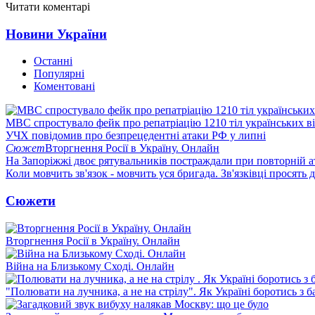
Читати коментарі
Новини України
Останні
Популярні
Коментовані
МВС спростувало фейк про репатріацію 1210 тіл українських в
УЧХ повідомив про безпрецедентні атаки РФ у липні
Сюжет
Вторгнення Росії в Україну. Онлайн
На Запоріжжі двоє рятувальників постраждали при повторній а
Коли мовчить зв'язок - мовчить уся бригада. Зв'язківці просять
Сюжети
Вторгнення Росії в Україну. Онлайн
Війна на Близькому Сході. Онлайн
"Полювати на лучника, а не на стрілу". Як Україні боротись з 