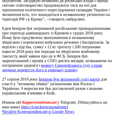
окупантом. Засуджую незаконні дії російської влади і прошу
світове співтовариство продовжувати тиск на неї для
припинення політичного переслідування громадян України і
звільнення всіх, хто знаходиться в незаконному ув'язненні на
території РФ і в Криму", - говорить омбудсмен.
Едем Бекіров був затриманий російськими прикордонниками
при переході адмінкордону із Кримом у грудні 2018 року.
Йому було пред'явлено звинувачення в незаконному
зберіганні і перевезенні вибухових речовин і боєприпасів. За
версією слідства, сумку з 12 кг тротилу і 200 патронами
навесні 2018 року він передав на зберігання знайомому
таксисту, який заявив про це в ФСБ. Бекіров був
заарештований і провів у СІЗО дев'ять місяців, незважаючи на
погіршення здоров'я і
вимогу Європейського суду з прав
людини перевести його в цивільну клініку
.
27 серпня 2019 року
Бекіров був звільнений з-під варти
для
участі у "великому обміні" ув'язненими між Росією і
Україною. 9 вересня він був доставлений разом з іншими
українськими в'язнями в Київ.
Новини від
Корреспондент.net
у Telegram. Підписуйтесь на
наш канал
https://t.me/korrespondentnet
Читайте Korrespondent.net в Google News