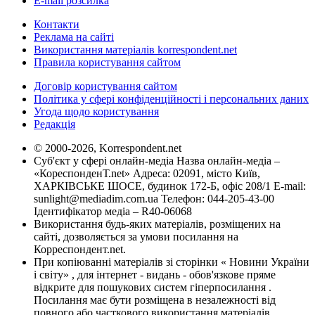
E-mail розсилка
Контакти
Реклама на сайті
Використання матеріалів korrespondent.net
Правила користування сайтом
Договір користування сайтом
Політика у сфері конфіденційності і персональних даних
Угода щодо користування
Редакція
© 2000-2026, Korrespondent.net
Суб'єкт у сфері онлайн-медіа Назва онлайн-медіа –
«КореспонденТ.net» Адреса: 02091, місто Київ,
ХАРКІВСЬКЕ ШОСЕ, будинок 172-Б, офіс 208/1 E-mail:
sunlight@mediadim.com.ua
Телефон: 044-205-43-00
Ідентифікатор медіа – R40-06068
Використання будь-яких матеріалів, розміщених на
сайті, дозволяється за умови посилання на
Корреспондент.net.
При копіюванні матеріалів зі сторінки « Новини України
і світу» , для інтернет - видань - обов'язкове пряме
відкрите для пошукових систем гіперпосилання .
Посилання має бути розміщена в незалежності від
повного або часткового використання матеріалів.