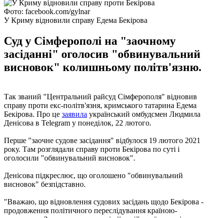
Фото: facebook.com/gylnar
У Криму відновили справу Едема Бекірова
Суд у Сімферополі на "заочному
засіданні" оголосив "обвинувальний
висновок" колишньому політв'язню.
Так званий "Центральний райсуд Сімферополя" відновив
справу проти екс-політв'язня, кримського татарина Едема
Бекірова. Про це
заявила
український омбудсмен Людмила
Денісова в Telegram у понеділок, 22 лютого.
Перше "заочне судове засідання" відбулося 19 лютого 2021
року. Там розглядали справу проти Бекірова по суті і
оголосили "обвинувальний висновок".
Денісова підкреслює, що оголошено "обвинувальний
висновок" безпідставно.
"Вважаю, що відновлення судових засідань щодо Бекірова -
продовження політичного переслідування країною-