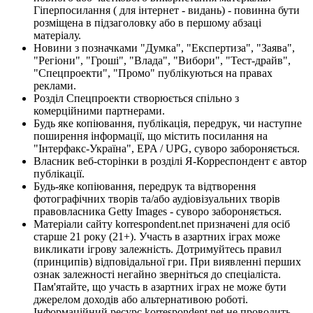
Гіперпосилання ( для інтернет - видань) - повинна бути
розміщена в підзаголовку або в першому абзаці
матеріалу.
Новини з позначками "Думка", "Експертиза", "Заява",
"Регіони", "Гроші", "Влада", "Вибори", "Тест-драйв",
"Спецпроекти", "Промо" публікуються на правах
реклами.
Розділ Спецпроекти створюється спільно з
комерційними партнерами.
Будь яке копіювання, публікація, передрук, чи наступне
поширення інформації, що містить посилання на
"Інтерфакс-Україна", EPA / UPG, суворо забороняється.
Власник веб-сторінки в розділі Я-Корреспондент є автор
публікації.
Будь-яке копіювання, передрук та відтворення
фотографічних творів та/або аудіовізуальних творів
правовласника Getty Images - суворо забороняється.
Матеріали сайту korrespondent.net призначені для осіб
старше 21 року (21+). Участь в азартних іграх може
викликати ігрову залежність. Дотримуйтесь правил
(принципів) відповідальної гри. При виявленні перших
ознак залежності негайно зверніться до спеціаліста.
Пам'ятайте, що участь в азартних іграх не може бути
джерелом доходів або альтернативою роботі.
Інформаційний ресурс korrespondent.net не проводить