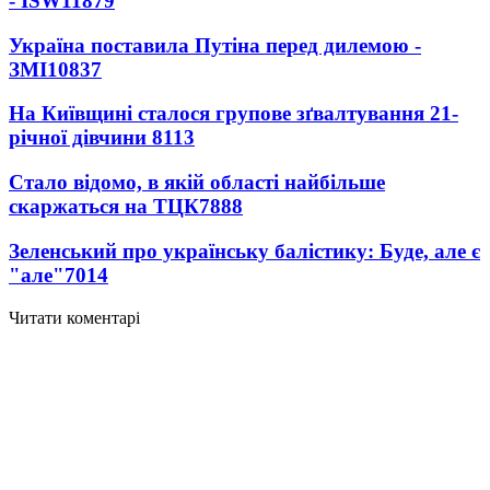
- ISW
11879
Україна поставила Путіна перед дилемою -
ЗМІ
10837
На Київщині сталося групове зґвалтування 21-
річної дівчини
8113
Стало відомо, в якій області найбільше
скаржаться на ТЦК
7888
Зеленський про українську балістику: Буде, але є
"але"
7014
Читати коментарі