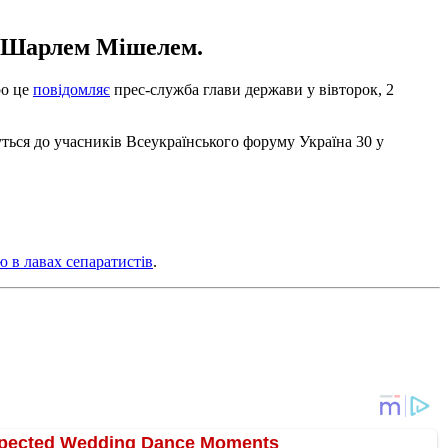
ди Шарлем Мішелем.
ро це
повідомляє
прес-служба глави держави у вівторок, 2
ься до учасників Всеукраїнського форуму Україна 30 у
ю в лавах сепаратистів
.