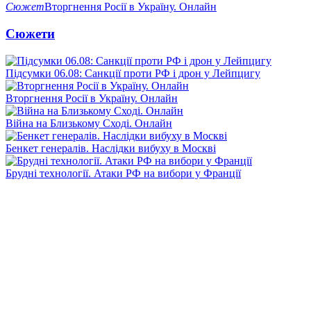
Сюжет
Вторгнення Росії в Україну. Онлайн
Сюжети
Підсумки 06.08: Санкції проти РФ і дрон у Лейпцигу
Вторгнення Росії в Україну. Онлайн
Війна на Близькому Сході. Онлайн
Бенкет генералів. Наслідки вибуху в Москві
Брудні технології. Атаки РФ на вибори у Франції