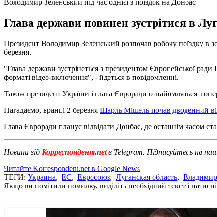
Володимир Зеленський під час однієї з поїздок на Донбас
Глава держави повинен зустрітися в Лу
Президент Володимир Зеленський розпочав робочу поїздку в зо
березня.
"Глава держави зустрінеться з президентом Європейської ради
форматі відео-включення", - йдеться в повідомленні.
Також президент України і глава Євроради ознайомляться з опе
Нагадаємо, вранці 2 березня
Шарль Мішель почав дводенний віз
Глава Євроради планує відвідати Донбас, де останнім часом ст
Новини від
Корреспондент.net
в Telegram. Підписуйтесь на на
Читайте Korrespondent.net в Google News
ТЕГИ:
Украина
,
ЕС
,
Евросоюз
,
Луганская область
,
Владимир
Якщо ви помітили помилку, виділіть необхідний текст і натисніт