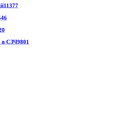
ії
11377
546
20
 в СЗЧ
9801