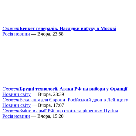
Сюжет
Бенкет генералів. Наслідки вибуху в Москві
Росія новини
— Вчора, 23:58
Сюжет
Брудні технології. Атаки РФ на вибори у Франції
Новини світу
— Вчора, 23:39
Сюжет
Ескалація для Європи. Російський дрон в Лейпцигу
Новини світу
— Вчора, 17:07
Сюжет
Зміни в армії РФ: що стоїть за рішенням Путіна
Росія новини
— Вчора, 15:20