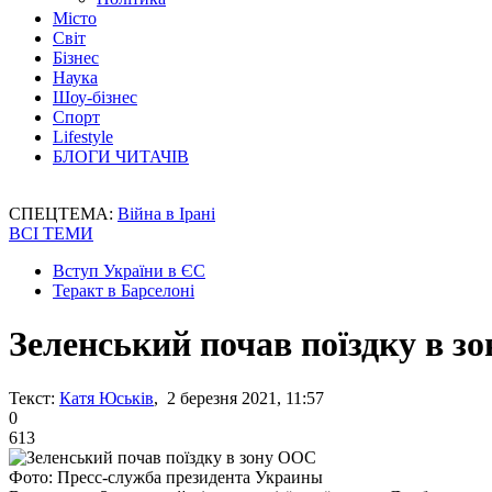
Місто
Світ
Бізнес
Наука
Шоу-бізнес
Спорт
Lifestyle
БЛОГИ ЧИТАЧІВ
СПЕЦТЕМА:
Війна в Ірані
ВСІ ТЕМИ
Вступ України в ЄС
Теракт в Барселоні
Зеленський почав поїздку в з
Текст:
Катя Юськів
, 2 березня 2021, 11:57
0
613
Фото: Пресс-служба президента Украины