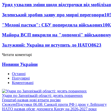
Уряд ухвалив зміни щодо відстрочки від мобілізац
Зеленський зробив заяву про мирні переговори
10
"Медові пастки": СБУ попередила військових
100
Майора ВСП викрили на "допомозі" військовому
Залужний: Україна не вступить до НАТО
8623
Читати коментарі
Новини України
Останні
Популярні
Коментовані
Удари по Запорізькій області: десять поранених
Генштаб назвав нові втрати росіян
Сюжет
Підсумки 06.08: Санкції проти РФ і дрон у Лейпцигу
НАТО назвав обсяг допомоги Києву на 2026-2027 роки