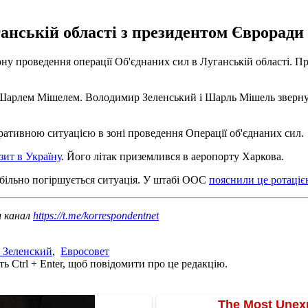
ганській області з президентом Єврора
ну проведення операції Об'єднаних сил в Луганській області. П
 Шарлем Мішелем. Володимир Зеленський і Шарль Мішель звернут
ративною ситуацією в зоні проведення Операції об'єднаних сил.
ит в Україну
. Його літак приземлився в аеропорту Харкова.
абільно погіршується ситуація. У штабі ООС
пояснили це ротаціє
ш канал
https://t.me/korrespondentnet
 Зеленский
,
Евросовет
ь Ctrl + Enter, щоб повідомити про це редакцію.