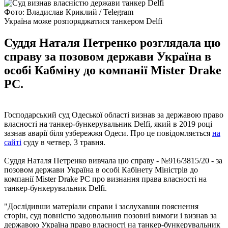
Фото: Владислав Криклий / Telegram
Україна може розпоряджатися танкером Delfi
Суддя Наталя Петренко розглядала цю
справу за позовом держави Україна в
особі Кабміну до компанії Mister Drake
PC.
Господарський суд Одеської області визнав за державою право
власності на танкер-бункерувальник Delfi, який в 2019 році
зазнав аварії біля узбережжя Одеси. Про це повідомляється
на
сайті
суду в четвер, 3 травня.
Суддя Наталя Петренко вивчала цю справу - №916/3815/20 - за
позовом держави Україна в особі Кабінету Міністрів до
компанії Mister Drake PC про визнання права власності на
танкер-бункерувальник Delfi.
"Дослідивши матеріали справи і заслухавши пояснення
сторін, суд повністю задовольнив позовні вимоги і визнав за
державою Україна право власності на танкер-бункерувальник