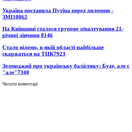
Україна поставила Путіна перед дилемою -
ЗМІ
10862
На Київщині сталося групове зґвалтування 21-
річної дівчини
8146
Стало відомо, в якій області найбільше
скаржаться на ТЦК
7923
Зеленський про українську балістику: Буде, але є
"але"
7340
Читати коментарі