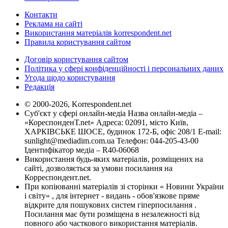
Контакти
Реклама на сайті
Використання матеріалів korrespondent.net
Правила користування сайтом
Договір користування сайтом
Політика у сфері конфіденційності і персональних даних
Угода щодо користування
Редакція
© 2000-2026, Korrespondent.net
Суб'єкт у сфері онлайн-медіа Назва онлайн-медіа –
«КореспонденТ.net» Адреса: 02091, місто Київ,
ХАРКІВСЬКЕ ШОСЕ, будинок 172-Б, офіс 208/1 E-mail:
sunlight@mediadim.com.ua
Телефон: 044-205-43-00
Ідентифікатор медіа – R40-06068
Використання будь-яких матеріалів, розміщених на
сайті, дозволяється за умови посилання на
Корреспондент.net.
При копіюванні матеріалів зі сторінки « Новини України
і світу» , для інтернет - видань - обов'язкове пряме
відкрите для пошукових систем гіперпосилання .
Посилання має бути розміщена в незалежності від
повного або часткового використання матеріалів.