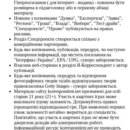
Гіперпосилання ( для інтернет - видань) - повинна бути
розміщена в підзаголовку або в першому абзаці
матеріалу.
Новини з позначками "Думка", "Експертиза", "Заява",
"Регіони", "Гроші", "Влада", "Вибори", "Тест-драйв",
"Спецпроекти", "Промо" публікуються на правах
реклами.
Розділ Спецпроекти створюється спільно з
комерційними партнерами.
Будь яке копіювання, публікація, передрук, чи наступне
поширення інформації, що містить посилання на
"Інтерфакс-Україна", EPA / UPG, суворо забороняється.
Власник веб-сторінки в розділі Я-Корреспондент є автор
публікації.
Будь-яке копіювання, передрук та відтворення
фотографічних творів та/або аудіовізуальних творів
правовласника Getty Images - суворо забороняється.
Матеріали сайту korrespondent.net призначені для осіб
старше 21 року (21+). Участь в азартних іграх може
викликати ігрову залежність. Дотримуйтесь правил
(принципів) відповідальної гри. При виявленні перших
ознак залежності негайно зверніться до спеціаліста.
Пам'ятайте, що участь в азартних іграх не може бути
джерелом доходів або альтернативою роботі.
Інформаційний ресурс korrespondent.net не проводить