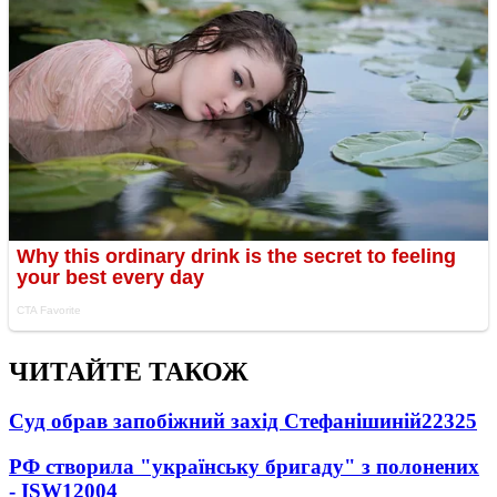
ЧИТАЙТЕ ТАКОЖ
Суд обрав запобіжний захід Стефанішиній
22325
РФ створила "українську бригаду" з полонених
- ISW
12004