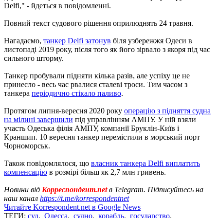
Delfi," - йдеться в повідомленні.
Повний текст судового рішення оприлюднять 24 травня.
Нагадаємо,
танкер Delfi затонув
біля узбережжя Одеси в
листопаді 2019 року, після того як його зірвало з якоря під час
сильного шторму.
Танкер пробували підняти кілька разів, але успіху це не
принесло - весь час рвалися сталеві троси. Тим часом з
танкера
періодично стікало паливо
.
Протягом липня-вересня 2020 року
операцію з підняття судна
на мілині завершили
під управлінням АМПУ. У ній взяли
участь Одеська філія АМПУ, компанії Бруклін-Київ і
Краншип. 10 вересня танкер перемістили в морський порт
Чорноморськ.
Також повідомлялося, що
власник танкера Delfi виплатить
компенсацію
в розмірі більш як 2,7 млн ​​гривень.
Новини від
Корреспондент.net
в Telegram. Підписуйтесь на
наш канал
https://t.me/korrespondentnet
Читайте Korrespondent.net в Google News
ТЕГИ:
суд
,
Одесса
,
судно
,
корабль
,
государство
,