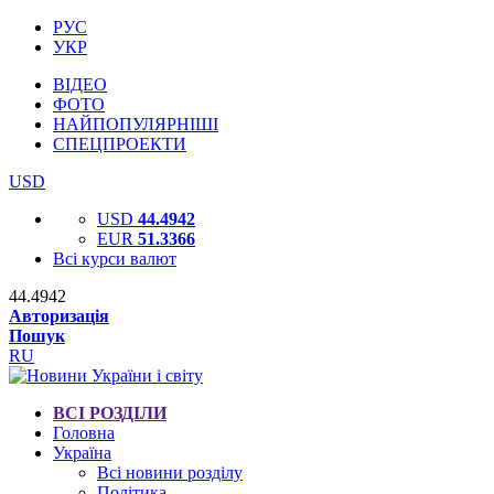
РУС
УКР
ВІДЕО
ФОТО
НАЙПОПУЛЯРНІШІ
СПЕЦПРОЕКТИ
USD
USD
44.4942
EUR
51.3366
Всі курси валют
44.4942
Авторизація
Пошук
RU
ВСІ РОЗДІЛИ
Головна
Україна
Всі новини розділу
Політика