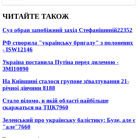
ЧИТАЙТЕ ТАКОЖ
Суд обрав запобіжний захід Стефанішиній
22352
РФ створила "українську бригаду" з полонених
- ISW
12146
Україна поставила Путіна перед дилемою -
ЗМІ
10890
На Київщині сталося групове зґвалтування 21-
річної дівчини
8188
Стало відомо, в якій області найбільше
скаржаться на ТЦК
7960
Зеленський про українську балістику: Буде, але є
"але"
7660