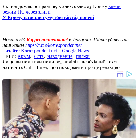
Як повідомлялося раніше, в анексованому Криму
ввели
режим НС через зливи.
У Криму назвали суму збитків від повені
Новини від
Корреспондент.net
в Telegram. Підписуйтесь на
наш канал
https://t.me/korrespondentnet
Читайте Korrespondent.net в Google News
ТЕГИ:
Крым
,
Ялта
,
наводнение
,
пляжи
Якщо ви помітили помилку, виділіть необхідний текст і
натисніть Ctrl + Enter, щоб повідомити про це редакцію.