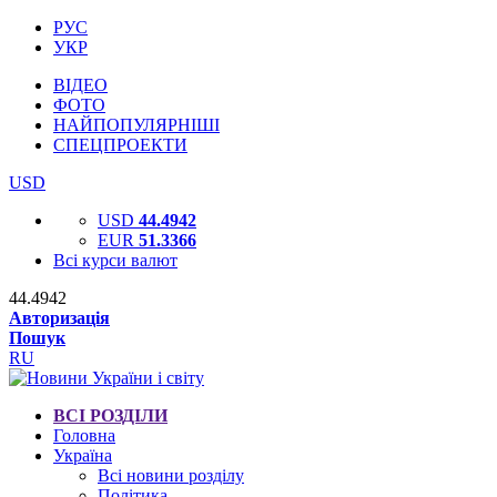
РУС
УКР
ВІДЕО
ФОТО
НАЙПОПУЛЯРНІШІ
СПЕЦПРОЕКТИ
USD
USD
44.4942
EUR
51.3366
Всі курси валют
44.4942
Авторизація
Пошук
RU
ВСІ РОЗДІЛИ
Головна
Україна
Всі новини розділу
Політика