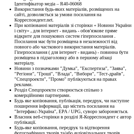
Ідентифікатор медіа – R40-06068
Використання будь-яких матеріалів, розміщених на
сайті, дозволяється за умови посилання на
Корреспондент.net.
При копіюванні матеріалів зі сторінки « Новини України
і світу» , для інтернет - видань - обов'язкове пряме
відкрите для пошукових систем гіперпосилання .
Посилання має бути розміщена в незалежності від
повного або часткового використання матеріалів.
Гіперпосилання ( для інтернет - видань) - повинна бути
розміщена в підзаголовку або в першому абзаці
матеріалу.
Новини з позначками "Думка", "Експертиза", "Заява",
"Регіони", "Гроші", "Влада", "Вибори", "Тест-драйв",
"Спецпроекти", "Промо" публікуються на правах
реклами.
Розділ Спецпроекти створюється спільно з
комерційними партнерами.
Будь яке копіювання, публікація, передрук, чи наступне
поширення інформації, що містить посилання на
"Інтерфакс-Україна", EPA / UPG, суворо забороняється.
Власник веб-сторінки в розділі Я-Корреспондент є автор
публікації.
Будь-яке копіювання, передрук та відтворення
фотографічних творів та/або аудіовізуальних творів