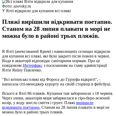
Фото: azovsky.ru
У Ялті відкрили для купання всі пляжі
Пляжі вирішили відкривати поетапно.
Станом на 28 липня плавати в морі не
можна було в районі трьох пляжів.
В Ялті (анексований Крим) і навколишніх селищах відкрили
для купання всі пляжі, які були закриті після повені в червні.
Вода в акваторії відповідає санітарним нормам. Про це
повідомляє
Интерфакс
з посиланням на главу адміністрації
Ялти Яніну Павленко.
"Всі ялтинські пляжі від Фороса до Гурзуфа відкриті", -
написала сіті-менеджер курорту на своїй сторінці в фейсбуці.
Всього в Ялті 86 пляжів. Купання там заборонили з 18 червня.
Через зливи, акваторія моря забарвилася в сіро-буро-зелений
колір, у воду знесло сміття і грунт. Пляжі
вирішили
відкривати поетапно.
Станом на 28 липня плавати в морі не
можна було в районі трьох пляжів.