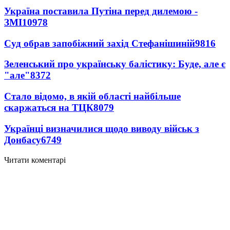
Україна поставила Путіна перед дилемою -
ЗМІ
10978
Суд обрав запобіжний захід Стефанішиній
9816
Зеленський про українську балістику: Буде, але є
"але"
8372
Стало відомо, в якій області найбільше
скаржаться на ТЦК
8079
Українці визначилися щодо виводу військ з
Донбасу
6749
Читати коментарі