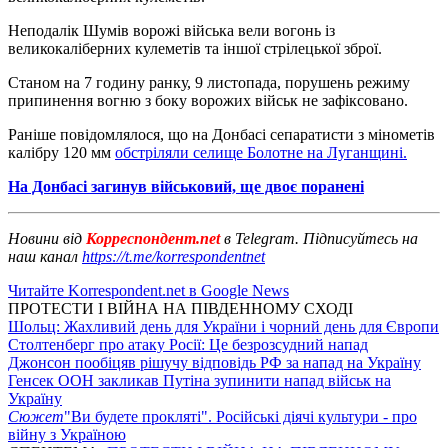
Неподалік Шумів ворожі війська вели вогонь із
великокаліберних кулеметів та іншої стрілецької зброї.
Станом на 7 годину ранку, 9 листопада, порушень режиму
припинення вогню з боку ворожих військ не зафіксовано.
Раніше повідомлялося, що на Донбасі сепаратисти з мінометів
калібру 120 мм
обстріляли селище Болотне на Луганщині.
На Донбасі загинув військовий, ще двоє поранені
Новини від
Корреспондент.net
в Telegram. Підписуйтесь на
наш канал
https://t.me/korrespondentnet
Читайте Korrespondent.net в Google News
ПРОТЕСТИ І ВІЙНА НА ПІВДЕННОМУ СХОДІ
Шольц: Жахливий день для України і чорний день для Європи
Столтенберг про атаку Росії: Це безрозсудний напад
Джонсон пообіцяв рішучу відповідь РФ за напад на Україну
Генсек ООН закликав Путіна зупинити напад військ на
Україну
Сюжет
"Ви будете прокляті". Російські діячі культури - про
війну з Україною