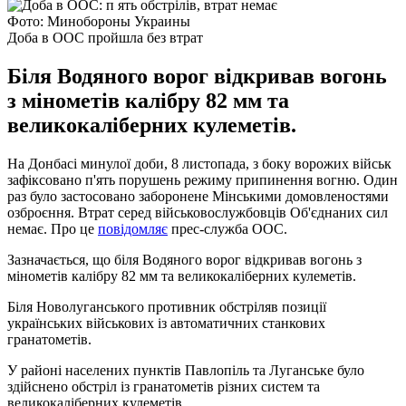
Фото: Минобороны Украины
Доба в ООС пройшла без втрат
Біля Водяного ворог відкривав вогонь
з мінометів калібру 82 мм та
великокаліберних кулеметів.
На Донбасі минулої доби, 8 листопада, з боку ворожих військ
зафіксовано п'ять порушень режиму припинення вогню. Один
раз було застосовано заборонене Мінськими домовленостями
озброєння. Втрат серед військовослужбовців Об'єднаних сил
немає. Про це
повідомляє
прес-служба ООС.
Зазначається, що біля Водяного ворог відкривав вогонь з
мінометів калібру 82 мм та великокаліберних кулеметів.
Біля Новолуганського противник обстріляв позиції
українських військових із автоматичних станкових
гранатометів.
У районі населених пунктів Павлопіль та Луганське було
здійснено обстріл із гранатометів різних систем та
великокаліберних кулеметів.