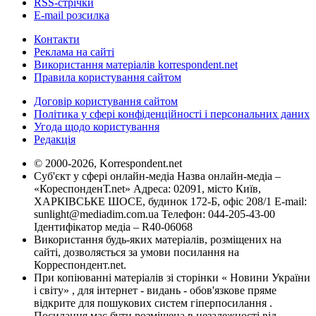
RSS-стрічки
E-mail розсилка
Контакти
Реклама на сайті
Використання матеріалів korrespondent.net
Правила користування сайтом
Договір користування сайтом
Політика у сфері конфіденційності і персональних даних
Угода щодо користування
Редакція
© 2000-2026, Korrespondent.net
Суб'єкт у сфері онлайн-медіа Назва онлайн-медіа –
«КореспонденТ.net» Адреса: 02091, місто Київ,
ХАРКІВСЬКЕ ШОСЕ, будинок 172-Б, офіс 208/1 E-mail:
sunlight@mediadim.com.ua
Телефон: 044-205-43-00
Ідентифікатор медіа – R40-06068
Використання будь-яких матеріалів, розміщених на
сайті, дозволяється за умови посилання на
Корреспондент.net.
При копіюванні матеріалів зі сторінки « Новини України
і світу» , для інтернет - видань - обов'язкове пряме
відкрите для пошукових систем гіперпосилання .
Посилання має бути розміщена в незалежності від