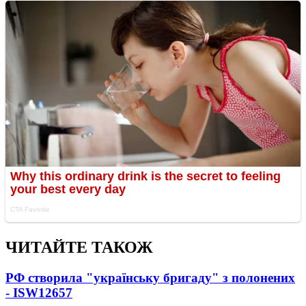
ЧИТАЙТЕ ТАКОЖ
РФ створила "українську бригаду" з полонених
- ISW
12657