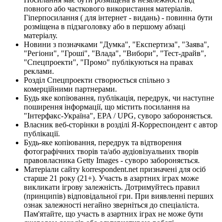
повного або часткового використання матеріалів.
Гіперпосилання ( для інтернет - видань) - повинна бути
розміщена в підзаголовку або в першому абзаці
матеріалу.
Новини з позначками "Думка", "Експертиза", "Заява",
"Регіони", "Гроші", "Влада", "Вибори", "Тест-драйв",
"Спецпроекти", "Промо" публікуються на правах
реклами.
Розділ Спецпроекти створюється спільно з
комерційними партнерами.
Будь яке копіювання, публікація, передрук, чи наступне
поширення інформації, що містить посилання на
"Інтерфакс-Україна", EPA / UPG, суворо забороняється.
Власник веб-сторінки в розділі Я-Корреспондент є автор
публікації.
Будь-яке копіювання, передрук та відтворення
фотографічних творів та/або аудіовізуальних творів
правовласника Getty Images - суворо забороняється.
Матеріали сайту korrespondent.net призначені для осіб
старше 21 року (21+). Участь в азартних іграх може
викликати ігрову залежність. Дотримуйтесь правил
(принципів) відповідальної гри. При виявленні перших
ознак залежності негайно зверніться до спеціаліста.
Пам'ятайте, що участь в азартних іграх не може бути