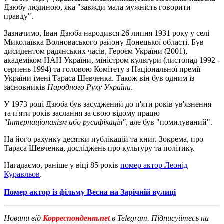
Дзюбу людиною, яка "завжди мала мужність говорити
правду".
Зазначимо, Іван Дзюба народився 26 липня 1931 року у селі
Миколаївка Волноваського району Донецької області. Був
дисидентом радянських часів, Героєм України (2001),
академіком НАН України, міністром культури (листопад 1992 -
серпень 1994) та головою Комітету з Національної премії
України імені Тараса Шевченка. Також він був одним із
засновників
Народного Руху України
.
У 1973 році Дзюба був засуджений до п'яти років ув'язнення
та п'яти років заслання за свою відому працю
"Інтернаціоналізм або русифікація"
, але був "помилуваний".
На його рахунку десятки публікацій та книг. Зокрема, про
Тараса Шевченка, досліджень про культуру та політику.
Нагадаємо, раніше у віці 85 років
помер актор Леонід
Куравльов
.
Помер актор із фільму Весна на Зарічній вулиці
Новини від
Корреспондент.net
в Telegram. Підписуйтесь на