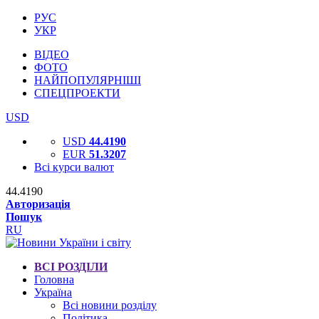
РУС
УКР
ВІДЕО
ФОТО
НАЙПОПУЛЯРНІШІ
СПЕЦПРОЕКТИ
USD
USD
44.4190
EUR
51.3207
Всі курси валют
44.4190
Авторизація
Пошук
RU
ВСІ РОЗДІЛИ
Головна
Україна
Всі новини розділу
Політика