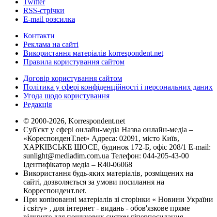
Twitter
RSS-стрічки
E-mail розсилка
Контакти
Реклама на сайті
Використання матеріалів korrespondent.net
Правила користування сайтом
Договір користування сайтом
Політика у сфері конфіденційності і персональних даних
Угода щодо користування
Редакція
© 2000-2026, Korrespondent.net
Суб'єкт у сфері онлайн-медіа Назва онлайн-медіа –
«КореспонденТ.net» Адреса: 02091, місто Київ,
ХАРКІВСЬКЕ ШОСЕ, будинок 172-Б, офіс 208/1 E-mail:
sunlight@mediadim.com.ua
Телефон: 044-205-43-00
Ідентифікатор медіа – R40-06068
Використання будь-яких матеріалів, розміщених на
сайті, дозволяється за умови посилання на
Корреспондент.net.
При копіюванні матеріалів зі сторінки « Новини України
і світу» , для інтернет - видань - обов'язкове пряме
відкрите для пошукових систем гіперпосилання .