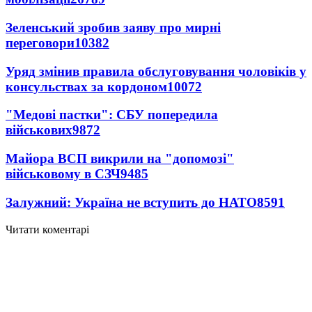
Зеленський зробив заяву про мирні
переговори
10382
Уряд змінив правила обслуговування чоловіків у
консульствах за кордоном
10072
"Медові пастки": СБУ попередила
військових
9872
Майора ВСП викрили на "допомозі"
військовому в СЗЧ
9485
Залужний: Україна не вступить до НАТО
8591
Читати коментарі