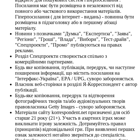
Посилання має бути розміщена в незалежності від
повного або часткового використання матеріалів.
Гіперпосилання ( для інтернет - видань) - повинна бути
розміщена в підзаголовку або в першому абзаці
матеріалу.
Новини з позначками "Думка", "Експертиза", "Заява",
"Регіони", "Гроші", "Влада", "Вибори", "Тест-драйв",
"Спецпроекти", "Промо" публікуються на правах
реклами.
Розділ Спецпроекти створюється спільно з
комерційними партнерами.
Будь яке копіювання, публікація, передрук, чи наступне
поширення інформації, що містить посилання на
"Інтерфакс-Україна", EPA / UPG, суворо забороняється.
Власник веб-сторінки в розділі Я-Корреспондент є автор
публікації.
Будь-яке копіювання, передрук та відтворення
фотографічних творів та/або аудіовізуальних творів
правовласника Getty Images - суворо забороняється.
Матеріали сайту korrespondent.net призначені для осіб
старше 21 року (21+). Участь в азартних іграх може
викликати ігрову залежність. Дотримуйтесь правил
(принципів) відповідальної гри. При виявленні перших
ознак залежності негайно зверніться до спеціаліста.