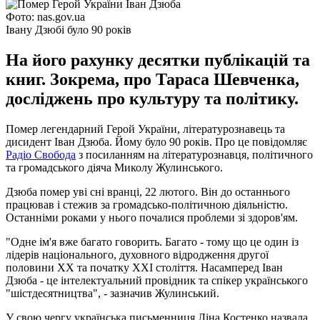
Фото: nas.gov.ua
Івану Дзюбі було 90 років
На його рахунку десятки публікацій та
книг. Зокрема, про Тараса Шевченка,
досліджень про культуру та політику.
Помер легендарний Герой України, літературознавець та
дисидент Іван Дзюба. Йому було 90 років. Про це повідомляє
Радіо Свобода
з посиланням на літературознавця, політичного
та громадського діяча Миколу Жулинського.
Дзюба помер уві сні вранці, 22 лютого. Він до останнього
працював і стежив за громадсько-політичною діяльністю.
Останніми роками у нього почалися проблеми зі здоров'ям.
"Одне ім'я вже багато говорить. Багато - тому що це один із
лідерів національного, духовного відродження другої
половини ХХ та початку ХХІ століття. Насамперед Іван
Дзюба - це інтелектуальний провідник та спікер українського
"шістдесятництва", - зазначив Жулинський.
У свою чергу українська письменниця Ліна Костенко назвала