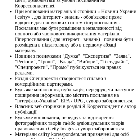
сайті, дозволяється за умови посилання на
Корреспондент.net.
При копіюванні матеріалів зі сторінки « Новини України
і світу» , для інтернет - видань - обов'язкове пряме
відкрите для пошукових систем гіперпосилання .
Посилання має бути розміщена в незалежності від
повного або часткового використання матеріалів.
Гіперпосилання ( для інтернет - видань) - повинна бути
розміщена в підзаголовку або в першому абзаці
матеріалу.
Новини з позначками "Думка", "Експертиза", "Заява",
"Регіони", "Гроші", "Влада", "Вибори", "Тест-драйв",
"Спецпроекти", "Промо" публікуються на правах
реклами.
Розділ Спецпроекти створюється спільно з
комерційними партнерами.
Будь яке копіювання, публікація, передрук, чи наступне
поширення інформації, що містить посилання на
"Інтерфакс-Україна", EPA / UPG, суворо забороняється.
Власник веб-сторінки в розділі Я-Корреспондент є автор
публікації.
Будь-яке копіювання, передрук та відтворення
фотографічних творів та/або аудіовізуальних творів
правовласника Getty Images - суворо забороняється.
Матеріали сайту korrespondent.net призначені для осіб