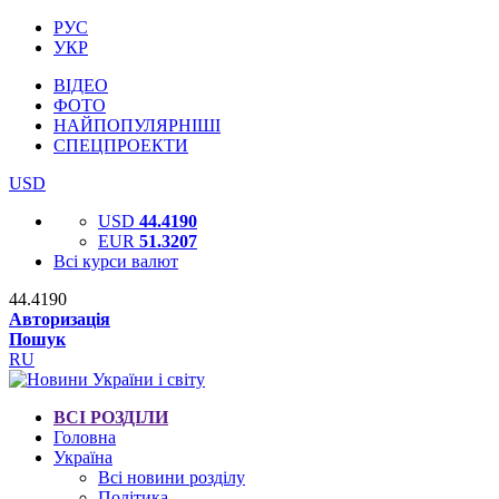
РУС
УКР
ВІДЕО
ФОТО
НАЙПОПУЛЯРНІШІ
СПЕЦПРОЕКТИ
USD
USD
44.4190
EUR
51.3207
Всі курси валют
44.4190
Авторизація
Пошук
RU
ВСІ РОЗДІЛИ
Головна
Україна
Всі новини розділу
Політика