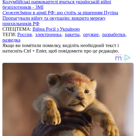
Колумбійські наркокартелі вчаться українській війні
безпілотників - ЗМІ
Сюжет
Зміни в армії РФ: що стоїть за рішенням Путіна
Пропагували війну та окупацію: викрито мережу
прихильників РФ
СПЕЦТЕМА:
Війна Росії з Україною
ТЕГИ:
Россия
,
электроника
,
ракеты
,
оружие
,
разработки
,
разведка
Якщо ви помітили помилку, виділіть необхідний текст і
натисніть Ctrl + Enter, щоб повідомити про це редакцію.