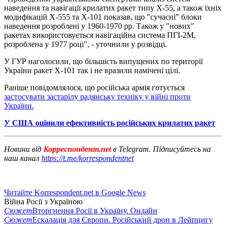
наведення та навігації крилатих ракет типу Х-55, а також їхніх
модифікацій Х-555 та Х-101 показав, що "сучасні" блоки
наведення розроблені у 1960-1970 рр. Також у "нових"
ракетах використовується навігаційна система ПГІ-2М,
розроблена у 1977 році", - уточнили у розвідці.
У ГУР наголосили, що більшість випущених по території
України ракет Х-101 так і не вразили намічені цілі.
Раніше повідомлялося, що російська армія готується
застосувати застарілу радянську техніку у війні проти
України.
У США оцінили ефективність російських крилатих ракет
Новини від
Корреспондент.net
в Telegram. Підписуйтесь на
наш канал
https://t.me/korrespondentnet
Читайте Korrespondent.net в Google News
Війна Росії з Україною
Сюжет
Вторгнення Росії в Україну. Онлайн
Сюжет
Ескалація для Європи. Російський дрон в Лейпцигу