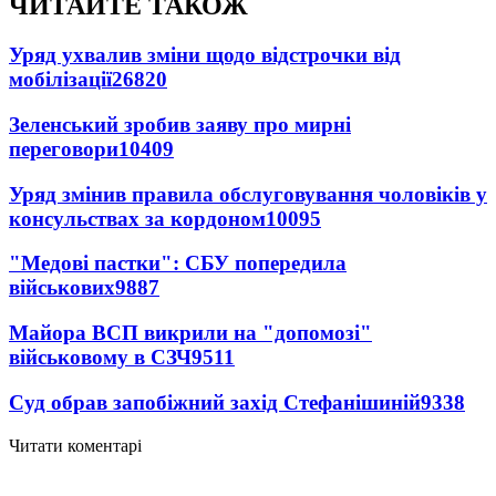
ЧИТАЙТЕ ТАКОЖ
Уряд ухвалив зміни щодо відстрочки від
мобілізації
26820
Зеленський зробив заяву про мирні
переговори
10409
Уряд змінив правила обслуговування чоловіків у
консульствах за кордоном
10095
"Медові пастки": СБУ попередила
військових
9887
Майора ВСП викрили на "допомозі"
військовому в СЗЧ
9511
Суд обрав запобіжний захід Стефанішиній
9338
Читати коментарі