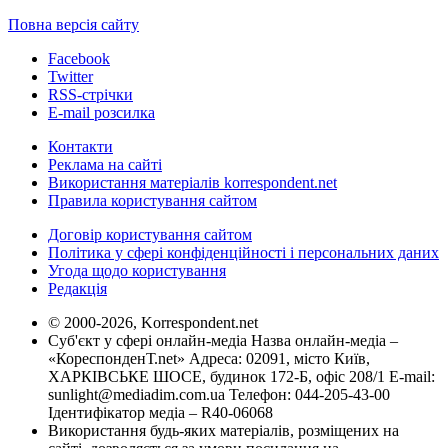
Повна версія сайту
Facebook
Twitter
RSS-стрічки
E-mail розсилка
Контакти
Реклама на сайті
Використання матеріалів korrespondent.net
Правила користування сайтом
Договір користування сайтом
Політика у сфері конфіденційності і персональних даних
Угода щодо користування
Редакція
© 2000-2026, Korrespondent.net
Суб'єкт у сфері онлайн-медіа Назва онлайн-медіа –
«КореспонденТ.net» Адреса: 02091, місто Київ,
ХАРКІВСЬКЕ ШОСЕ, будинок 172-Б, офіс 208/1 E-mail:
sunlight@mediadim.com.ua
Телефон: 044-205-43-00
Ідентифікатор медіа – R40-06068
Використання будь-яких матеріалів, розміщених на