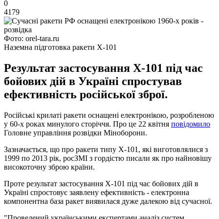
0
4179
Фото: orel-tara.ru
Наземна підготовка ракети Х-101
Результат застосування Х-101 під час
бойових дій в Україні спростував
ефективність російської зброї.
Російські крилаті ракети оснащені електронікою, розробленою
у 60-х роках минулого сторіччя. Про це 22 квітня
повідомило
Головне управління розвідки Міноборони.
Зазначається, що про ракети типу Х-101, які виготовлялися з
1999 по 2013 рік, росЗМІ з гордістю писали як про найновішу
високоточну зброю країни.
Проте результат застосування Х-101 під час бойових дій в
Україні спростовує заявлену ефективність - електронна
компонентна база ракет виявилася дуже далекою від сучасної.
"Проведений українськими експертами аналіз систем