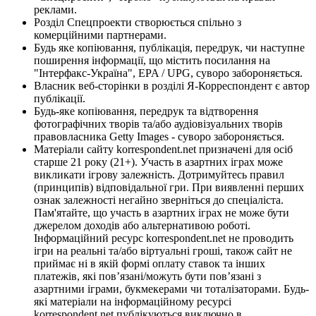
реклами.
Розділ Спецпроекти створюється спільно з
комерційними партнерами.
Будь яке копіювання, публікація, передрук, чи наступне
поширення інформації, що містить посилання на
"Інтерфакс-Україна", EPA / UPG, суворо забороняється.
Власник веб-сторінки в розділі Я-Корреспондент є автор
публікації.
Будь-яке копіювання, передрук та відтворення
фотографічних творів та/або аудіовізуальних творів
правовласника Getty Images - суворо забороняється.
Матеріали сайту korrespondent.net призначені для осіб
старше 21 року (21+). Участь в азартних іграх може
викликати ігрову залежність. Дотримуйтесь правил
(принципів) відповідальної гри. При виявленні перших
ознак залежності негайно зверніться до спеціаліста.
Пам'ятайте, що участь в азартних іграх не може бути
джерелом доходів або альтернативою роботі.
Інформаційний ресурс korrespondent.net не проводить
ігри на реальні та/або віртуальні гроші, також сайт не
приймає ні в якій формі оплату ставок та інших
платежів, які пов’язані/можуть бути пов’язані з
азартними іграми, букмекерами чи тоталізаторами. Будь-
які матеріали на інформаційному ресурсі
korrespondent.net публікуються виключно в