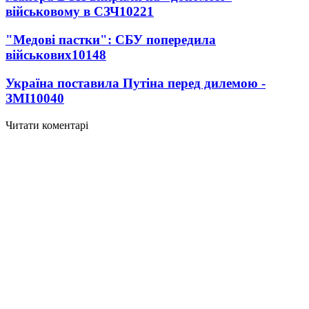
військовому в СЗЧ
10221
"Медові пастки": СБУ попередила
військових
10148
Україна поставила Путіна перед дилемою -
ЗМІ
10040
Читати коментарі