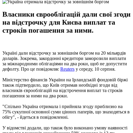
Власники єврооблігацій дали свої згоди
на відстрочку для Києва виплат та
строків погашення за ними.
Україні дали відстрочку за зовнішнім боргом на 20 мільярдів
доларів. Зокрема, закордонні кредитори заморозили виплати
за міжнародними облігаціями на два роки, щоб не допустити
дефолту. Про це повідомляє
Reuters
у середу, 10 серпня.
Міністерство фінансів України на Ірландській фондовій біржі
також підтвердило, що Київ отримав необхідні згоди від
власників єврооблігацій на відстрочення виплат та строків
погашення за ними на два роки.
"Спільно Україна отримала і прийняла згоду приблизно на
75% сукупної основної суми цінних паперів, що знаходяться в
обігу", - йдеться в повідомленні.
У відомстві додали, що також було виконано умову наявності