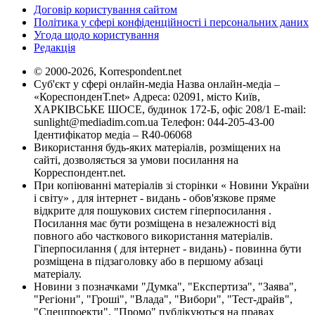
Договір користування сайтом
Політика у сфері конфіденційності і персональних даних
Угода щодо користування
Редакція
© 2000-2026, Korrespondent.net
Суб'єкт у сфері онлайн-медіа Назва онлайн-медіа –
«КореспонденТ.net» Адреса: 02091, місто Київ,
ХАРКІВСЬКЕ ШОСЕ, будинок 172-Б, офіс 208/1 E-mail:
sunlight@mediadim.com.ua
Телефон: 044-205-43-00
Ідентифікатор медіа – R40-06068
Використання будь-яких матеріалів, розміщених на
сайті, дозволяється за умови посилання на
Корреспондент.net.
При копіюванні матеріалів зі сторінки « Новини України
і світу» , для інтернет - видань - обов'язкове пряме
відкрите для пошукових систем гіперпосилання .
Посилання має бути розміщена в незалежності від
повного або часткового використання матеріалів.
Гіперпосилання ( для інтернет - видань) - повинна бути
розміщена в підзаголовку або в першому абзаці
матеріалу.
Новини з позначками "Думка", "Експертиза", "Заява",
"Регіони", "Гроші", "Влада", "Вибори", "Тест-драйв",
"Спецпроекти", "Промо" публікуються на правах