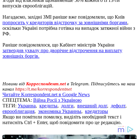
згоди від власників щонайменше 50% кожного із 13-ти
випусків єврооблігацій.
Нагадаємо, західні ЗМІ раніше вже повідомляли, що Київ
попросить у кредиторів відстрочку за зовнішніми боргами
,
оскільки Україні потрібна готівка на випадок затяжної війни з
РФ.
Раніше повідомлялося, що Кабінет міністрів України
затвердив ухвалу про дворічне відстрочення на виплату
зовнішніх боргів.
Новини від
Корреспондент.net
в Telegram. Підписуйтесь на наш
канал
https://t.me/korrespondentnet
Читайте Korrespondent.net в Google News
СПЕЦТЕМА:
Війна Росії з Україною
ТЕГИ:
Украина
,
кредиты
,
долги
,
внешний долг
,
дефолт
,
еврооблигация
,
экономика Украины
,
кредиторы
Якщо ви помітили помилку, виділіть необхідний текст і
натисніть Ctrl + Enter, щоб повідомити про це редакцію.