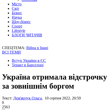
Місто
Світ
Бізнес
Наука
Шоу-бізнес
Спорт
Lifestyle
БЛОГИ ЧИТАЧІВ
СПЕЦТЕМА:
Війна в Ірані
ВСІ ТЕМИ
Вступ України в ЄС
Теракт в Барселоні
Україна отримала відстрочку
за зовнішнім боргом
Текст:
Дем'янчук Ольга
, 10 серпня 2022, 20:59
0
2563