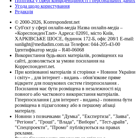
Політика у сфері конфіденційності і персональних даних
Угода щодо користування
Редакція
© 2000-2026, Korrespondent.net
Суб'єкт у сфері онлайн-медіа Назва онлайн-медіа –
«КореспонденТ.net» Адреса: 02091, місто Київ,
ХАРКІВСЬКЕ ШОСЕ, будинок 172-Б, офіс 208/1 E-mail:
sunlight@mediadim.com.ua
Телефон: 044-205-43-00
Ідентифікатор медіа – R40-06068
Використання будь-яких матеріалів, розміщених на
сайті, дозволяється за умови посилання на
Корреспондент.net.
При копіюванні матеріалів зі сторінки « Новини України
і світу» , для інтернет - видань - обов'язкове пряме
відкрите для пошукових систем гіперпосилання .
Посилання має бути розміщена в незалежності від
повного або часткового використання матеріалів.
Гіперпосилання ( для інтернет - видань) - повинна бути
розміщена в підзаголовку або в першому абзаці
матеріалу.
Новини з позначками "Думка", "Експертиза", "Заява",
"Регіони", "Гроші", "Влада", "Вибори", "Тест-драйв",
"Спецпроекти", "Промо" публікуються на правах
реклами.