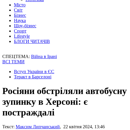
Місто
Світ
Бізнес
Наука
Шоу-бізнес
Спорт
Lifestyle
БЛОГИ ЧИТАЧІВ
СПЕЦТЕМА:
Війна в Ірані
ВСІ ТЕМИ
Вступ України в ЄС
Теракт в Барселоні
Росіяни обстріляли автобусну
зупинку в Херсоні: є
постраждалі
Текст:
Максим Липчанський
, 22 квітня 2024, 13:46