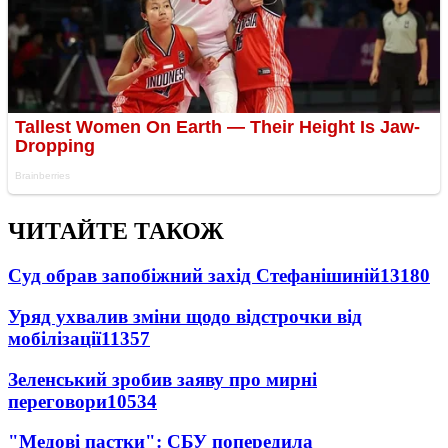
ЧИТАЙТЕ ТАКОЖ
Суд обрав запобіжний захід Стефанішиній
13180
Уряд ухвалив зміни щодо відстрочки від
мобілізації
11357
Зеленський зробив заяву про мирні
переговори
10534
"Медові пастки": СБУ попередила