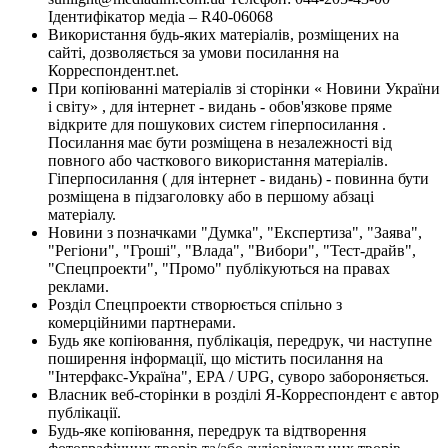
Ідентифікатор медіа – R40-06068
Використання будь-яких матеріалів, розміщених на
сайті, дозволяється за умови посилання на
Корреспондент.net.
При копіюванні матеріалів зі сторінки « Новини України
і світу» , для інтернет - видань - обов'язкове пряме
відкрите для пошукових систем гіперпосилання .
Посилання має бути розміщена в незалежності від
повного або часткового використання матеріалів.
Гіперпосилання ( для інтернет - видань) - повинна бути
розміщена в підзаголовку або в першому абзаці
матеріалу.
Новини з позначками "Думка", "Експертиза", "Заява",
"Регіони", "Гроші", "Влада", "Вибори", "Тест-драйв",
"Спецпроекти", "Промо" публікуються на правах
реклами.
Розділ Спецпроекти створюється спільно з
комерційними партнерами.
Будь яке копіювання, публікація, передрук, чи наступне
поширення інформації, що містить посилання на
"Інтерфакс-Україна", EPA / UPG, суворо забороняється.
Власник веб-сторінки в розділі Я-Корреспондент є автор
публікації.
Будь-яке копіювання, передрук та відтворення