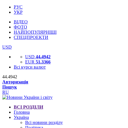
РУС
УКР
ВІДЕО
ФОТО
НАЙПОПУЛЯРНІШІ
СПЕЦПРОЕКТИ
USD
USD
44.4942
EUR
51.3366
Всі курси валют
44.4942
Авторизація
Пошук
RU
ВСІ РОЗДІЛИ
Головна
Україна
Всі новини розділу
Політика