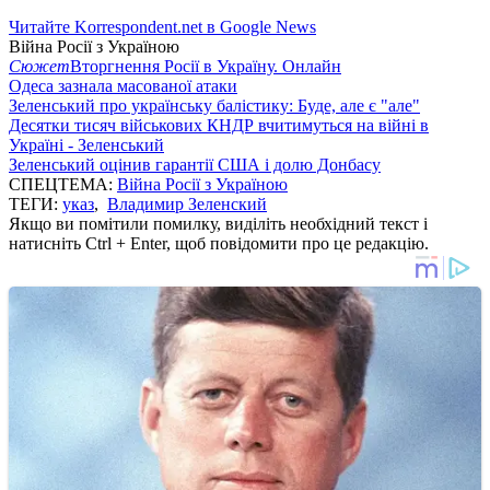
Читайте Korrespondent.net в Google News
Війна Росії з Україною
Сюжет
Вторгнення Росії в Україну. Онлайн
Одеса зазнала масованої атаки
Зеленський про українську балістику: Буде, але є "але"
Десятки тисяч військових КНДР вчитимуться на війні в
Україні - Зеленський
Зеленський оцінив гарантії США і долю Донбасу
СПЕЦТЕМА:
Війна Росії з Україною
ТЕГИ:
указ
,
Владимир Зеленский
Якщо ви помітили помилку, виділіть необхідний текст і
натисніть Ctrl + Enter, щоб повідомити про це редакцію.