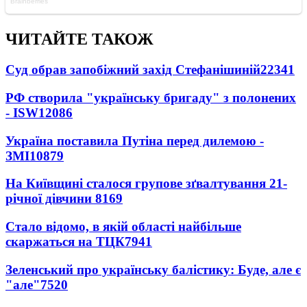
ЧИТАЙТЕ ТАКОЖ
Суд обрав запобіжний захід Стефанішиній
22341
РФ створила "українську бригаду" з полонених
- ISW
12086
Україна поставила Путіна перед дилемою -
ЗМІ
10879
На Київщині сталося групове зґвалтування 21-
річної дівчини
8169
Стало відомо, в якій області найбільше
скаржаться на ТЦК
7941
Зеленський про українську балістику: Буде, але є
"але"
7520