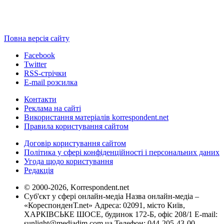
Повна версія сайту
Facebook
Twitter
RSS-стрічки
E-mail розсилка
Контакти
Реклама на сайті
Використання матеріалів korrespondent.net
Правила користування сайтом
Договір користування сайтом
Політика у сфері конфіденційності і персональних даних
Угода щодо користування
Редакція
© 2000-2026, Korrespondent.net
Суб'єкт у сфері онлайн-медіа Назва онлайн-медіа –
«КореспонденТ.net» Адреса: 02091, місто Київ,
ХАРКІВСЬКЕ ШОСЕ, будинок 172-Б, офіс 208/1 E-mail:
sunlight@mediadim.com.ua
Телефон: 044-205-43-00