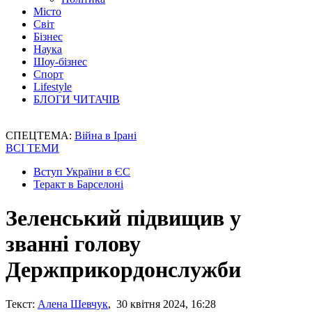
Місто
Світ
Бізнес
Наука
Шоу-бізнес
Спорт
Lifestyle
БЛОГИ ЧИТАЧІВ
СПЕЦТЕМА:
Війна в Ірані
ВСІ ТЕМИ
Вступ України в ЄС
Теракт в Барселоні
Зеленський підвищив у
званні голову
Держприкордонслужби
Текст:
Алена Шевчук
, 30 квітня 2024, 16:28