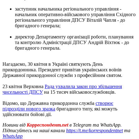
заступник начальника регіонального управління -
начальник оперативно-військового управління Східного
регіонального управління ДПСУ Віталій Чапля - до
бригадного генерала;
директор Департаменту організації роботи, планування
та контролю Адміністрації ДПСУ Андрій Віхтюк - до
бригадного генерала.
Нагадаємо, 30 квітня в Україні святкують День
прикордонника. Президент привітав українських воїнів
Державної прикордонної служби з професійним святом.
23 квітня Верховна
Рада ухвалила закон про збільшення
чисельності ДПСУ
на 15 тисяч військовослужбовців.
Відомо, що Державна прикордонна служба
створює
підрозділи нового зразка
бригадного типу, які можуть
здійснювати бойові дії.
Новини від
Корреспондент.net
в Telegram та WhatsApp.
Підписуйтесь на наші канали
https://t.me/korrespondentnet
та
WhatsApp