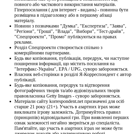
повного або часткового використання матеріалів.
Гіперпосилання ( для інтернет - видань) - повинна бути
розміщена в підзаголовку або в першому абзаці
матеріалу.
Новини з позначками "Думка", "Експертиза", "Заява",
"Регіони", "Гроші", "Влада", "Вибори", "Тест-драйв",
"Спецпроекти", "Промо" публікуються на правах
реклами.
Розділ Спецпроекти створюється спільно з
комерційними партнерами.
Будь яке копіювання, публікація, передрук, чи наступне
поширення інформації, що містить посилання на
"Інтерфакс-Україна", EPA / UPG, суворо забороняється.
Власник веб-сторінки в розділі Я-Корреспондент є автор
публікації.
Будь-яке копіювання, передрук та відтворення
фотографічних творів та/або аудіовізуальних творів
правовласника Getty Images - суворо забороняється.
Матеріали сайту korrespondent.net призначені для осіб
старше 21 року (21+). Участь в азартних іграх може
викликати ігрову залежність. Дотримуйтесь правил
(принципів) відповідальної гри. При виявленні перших
ознак залежності негайно зверніться до спеціаліста.
Пам'ятайте, що участь в азартних іграх не може бути
джерелом доходів або альтернативою роботі.