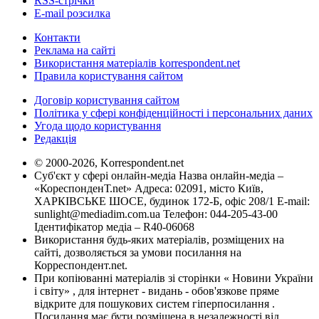
RSS-стрічки
E-mail розсилка
Контакти
Реклама на сайті
Використання матеріалів korrespondent.net
Правила користування сайтом
Договір користування сайтом
Політика у сфері конфіденційності і персональних даних
Угода щодо користування
Редакція
© 2000-2026, Korrespondent.net
Суб'єкт у сфері онлайн-медіа Назва онлайн-медіа –
«КореспонденТ.net» Адреса: 02091, місто Київ,
ХАРКІВСЬКЕ ШОСЕ, будинок 172-Б, офіс 208/1 E-mail:
sunlight@mediadim.com.ua
Телефон: 044-205-43-00
Ідентифікатор медіа – R40-06068
Використання будь-яких матеріалів, розміщених на
сайті, дозволяється за умови посилання на
Корреспондент.net.
При копіюванні матеріалів зі сторінки « Новини України
і світу» , для інтернет - видань - обов'язкове пряме
відкрите для пошукових систем гіперпосилання .
Посилання має бути розміщена в незалежності від