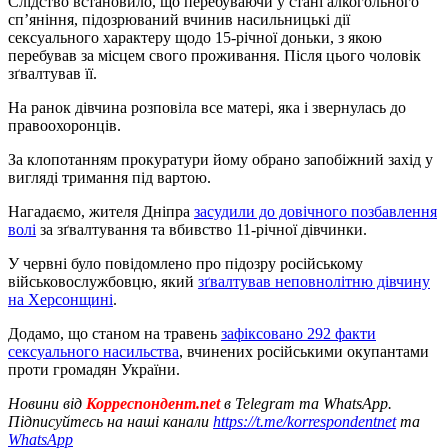
Слідство встановило, що перебуваючи у стані алкогольного
сп’яніння, підозрюваний вчинив насильницькі дії
сексуального характеру щодо 15-річної доньки, з якою
перебував за місцем свого проживання. Після цього чоловік
зґвалтував її.
На ранок дівчина розповіла все матері, яка і звернулась до
правоохоронців.
За клопотанням прокуратури йому обрано запобіжний захід у
вигляді тримання під вартою.
Нагадаємо, жителя Дніпра
засудили до довічного позбавлення
волі
за зґвалтування та вбивство 11-річної дівчинки.
У червні було повідомлено про підозру російському
військовослужбовцю, який
зґвалтував неповнолітню дівчину
на Херсонщині
.
Додамо, що станом на травень
зафіксовано 292 факти
сексуального насильства
, вчинених російськими окупантами
проти громадян України.
Новини від
Корреспондент.net
в Telegram та WhatsApp.
Підписуйтесь на наші канали
https://t.me/korrespondentnet
та
WhatsApp