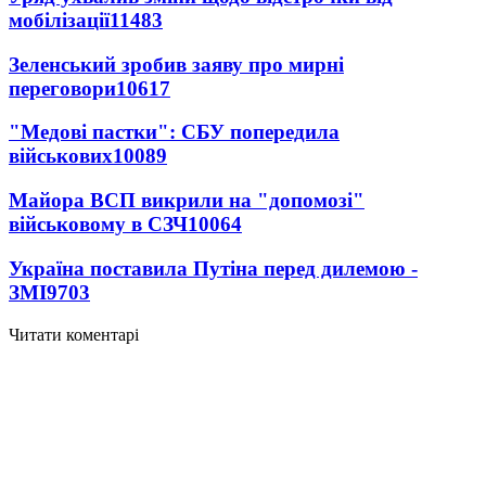
мобілізації
11483
Зеленський зробив заяву про мирні
переговори
10617
"Медові пастки": СБУ попередила
військових
10089
Майора ВСП викрили на "допомозі"
військовому в СЗЧ
10064
Україна поставила Путіна перед дилемою -
ЗМІ
9703
Читати коментарі