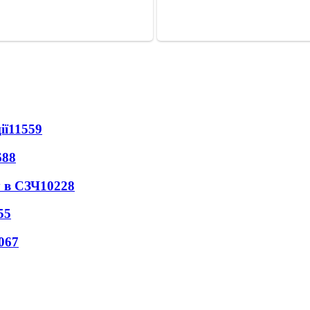
ії
11559
688
 в СЗЧ
10228
55
067