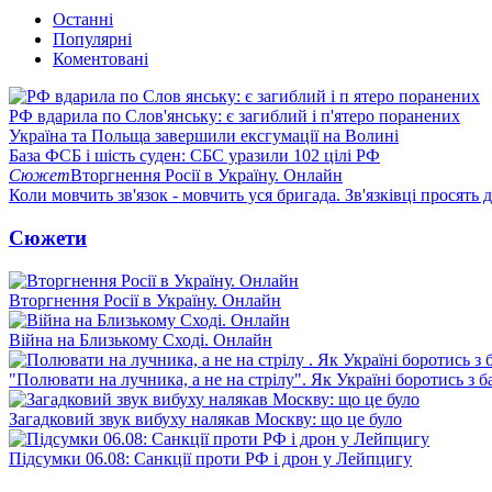
Останні
Популярні
Коментовані
РФ вдарила по Слов'янську: є загиблий і п'ятеро поранених
Україна та Польща завершили ексгумації на Волині
База ФСБ і шість суден: СБС уразили 102 цілі РФ
Сюжет
Вторгнення Росії в Україну. Онлайн
Коли мовчить зв'язок - мовчить уся бригада. Зв'язківці просять
Сюжети
Вторгнення Росії в Україну. Онлайн
Війна на Близькому Сході. Онлайн
"Полювати на лучника, а не на стрілу". Як Україні боротись з 
Загадковий звук вибуху налякав Москву: що це було
Підсумки 06.08: Санкції проти РФ і дрон у Лейпцигу