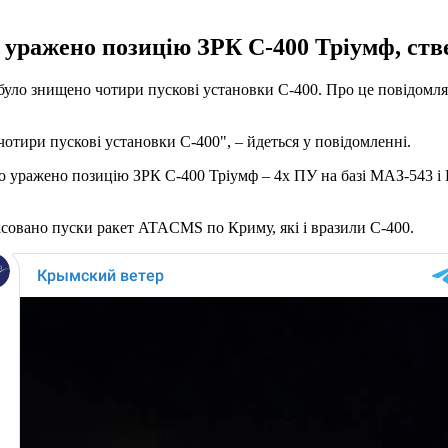
 уражено позицію ЗРК С-400 Тріумф, ст
було знищено чотири пускові установки С-400. Про це повідомля
отири пускові установки С-400", – йдеться у повідомленні.
о уражено позицію ЗРК С-400 Тріумф – 4х ПУ на базі МАЗ-543 і 
ксовано пуски ракет ATACMS по Криму, які і вразили С-400.