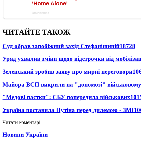
ЧИТАЙТЕ ТАКОЖ
Суд обрав запобіжний захід Стефанішиній
18728
Уряд ухвалив зміни щодо відстрочки від мобілізац
Зеленський зробив заяву про мирні переговори
10
Майора ВСП викрили на "допомозі" військовому
"Медові пастки": СБУ попередила військових
101
Україна поставила Путіна перед дилемою - ЗМІ
10
Читати коментарі
Новини України