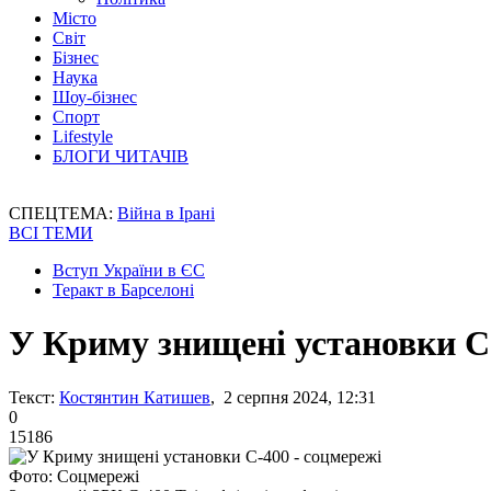
Місто
Світ
Бізнес
Наука
Шоу-бізнес
Спорт
Lifestyle
БЛОГИ ЧИТАЧІВ
СПЕЦТЕМА:
Війна в Ірані
ВСІ ТЕМИ
Вступ України в ЄС
Теракт в Барселоні
У Криму знищені установки С-
Текст:
Костянтин Катишев
, 2 серпня 2024, 12:31
0
15186
Фото: Соцмережі