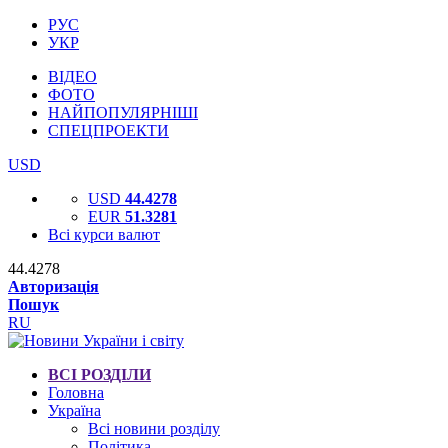
РУС
УКР
ВІДЕО
ФОТО
НАЙПОПУЛЯРНІШІ
СПЕЦПРОЕКТИ
USD
USD
44.4278
EUR
51.3281
Всі курси валют
44.4278
Авторизація
Пошук
RU
ВСІ РОЗДІЛИ
Головна
Україна
Всі новини розділу
Політика