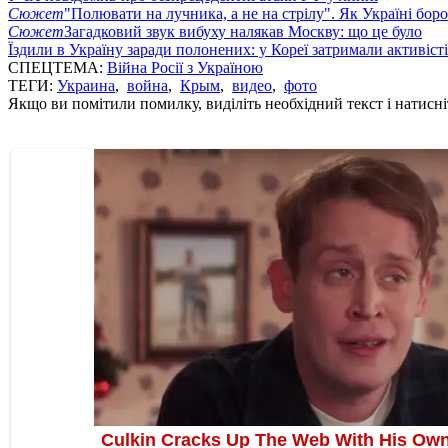
Сюжет
"Полювати на лучника, а не на стрілу". Як Україні бор
Сюжет
Загадковий звук вибуху налякав Москву: що це було
Їздили в Україну заради полонених: у Кореї затримали активіст
СПЕЦТЕМА:
Війна Росії з Україною
ТЕГИ:
Украина
,
война
,
Крым
,
видео
,
фото
Якщо ви помітили помилку, виділіть необхідний текст і натисніт