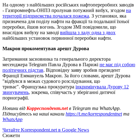
На одному з найбільших російських нафтопереробних заводів
- Газпромнефть-ОНПЗ пролунав потужний вибух, згодом
на
території підприємства почалася пожежа
. З установки, яка
призначена для поділу нафти на фракції та подальшої їхньої
переробки, йшов вогонь. Згодом ЗМІ повідомили, що
внаслідок вибуху на заводі
вийшла з ладу одна з двох
найбільших установок первинної переробки нафти.
Макрон прокоментував арешт Дурова
Затримання засновника та генерального директора
месенджера Telegram Павла Дурова в Парижі
не має під собою
політичних підстав
. Відповідну заяву зробив президент
Франції Еммануель Макрон. За його словами, арешт Дурова
"відбувся в межах судового розслідування, що
триває". Французька прокуратура
інкримінувала Дурову 12
звинувачень
, зокрема, співучасть у зберіганні дитячої
порнографії.
Новини від
Корреспондент.net
в Telegram та WhatsApp.
Підписуйтесь на наші канали
https://t.me/korrespondentnet
та
WhatsApp
Читайте Korrespondent.net в Google News
Сюжети