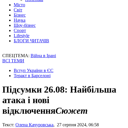
Місто
Світ
Бізнес
Наука
Шоу-бізнес
Спорт
Lifestyle
БЛОГИ ЧИТАЧІВ
СПЕЦТЕМА:
Війна в Ірані
ВСІ ТЕМИ
Вступ України в ЄС
Теракт в Барселоні
Підсумки 26.08: Найбільша
атака і нові
відключення
Сюжет
Текст:
Олена Качуровська
, 27 серпня 2024, 06:58