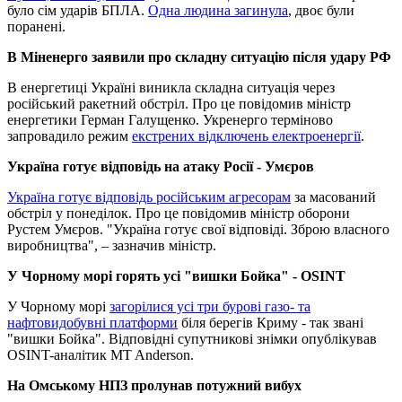
було сім ударів БПЛА.
Одна людина загинула
, двоє були
поранені.
В Міненерго заявили про складну ситуацію після удару РФ
В енергетиці Україні виникла складна ситуація через
російський ракетний обстріл. Про це повідомив міністр
енергетики Герман Галущенко. Укренерго терміново
запровадило режим
екстрених відключень електроенергії
.
Україна готує відповідь на атаку Росії - Умєров
Україна готує відповідь російським агресорам
за масований
обстріл у понеділок. Про це повідомив міністр оборони
Рустем Умєров. "Україна готує свої відповіді. Зброю власного
виробництва", – зазначив міністр.
У Чорному морі горять усі "вишки Бойка" - OSINT
У Чорному морі
загорілися усі три бурові газо- та
нафтовидобувні платформи
біля берегів Криму - так звані
"вишки Бойка". Відповідні супутникові знімки опублікував
OSINT-аналітик MT Anderson.
На Омському НПЗ пролунав потужний вибух