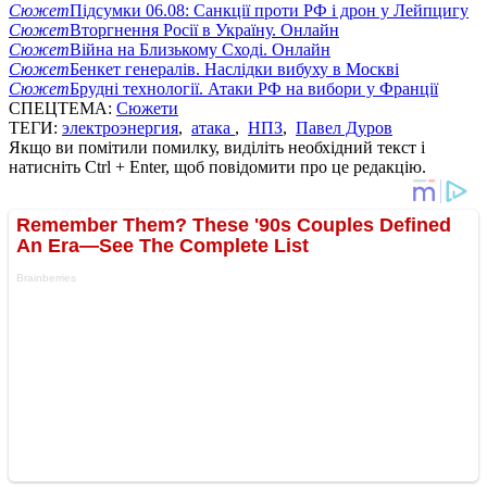
Сюжет
Підсумки 06.08: Санкції проти РФ і дрон у Лейпцигу
Сюжет
Вторгнення Росії в Україну. Онлайн
Сюжет
Війна на Близькому Сході. Онлайн
Сюжет
Бенкет генералів. Наслідки вибуху в Москві
Сюжет
Брудні технології. Атаки РФ на вибори у Франції
СПЕЦТЕМА:
Сюжети
ТЕГИ:
электроэнергия
,
атака
,
НПЗ
,
Павел Дуров
Якщо ви помітили помилку, виділіть необхідний текст і
натисніть Ctrl + Enter, щоб повідомити про це редакцію.