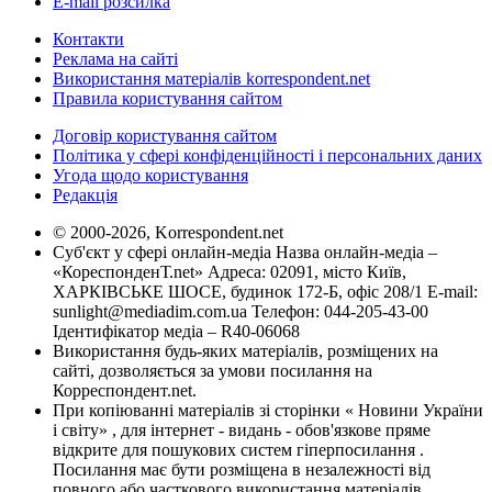
E-mail розсилка
Контакти
Реклама на сайті
Використання матеріалів korrespondent.net
Правила користування сайтом
Договір користування сайтом
Політика у сфері конфіденційності і персональних даних
Угода щодо користування
Редакція
© 2000-2026, Korrespondent.net
Суб'єкт у сфері онлайн-медіа Назва онлайн-медіа –
«КореспонденТ.net» Адреса: 02091, місто Київ,
ХАРКІВСЬКЕ ШОСЕ, будинок 172-Б, офіс 208/1 E-mail:
sunlight@mediadim.com.ua
Телефон: 044-205-43-00
Ідентифікатор медіа – R40-06068
Використання будь-яких матеріалів, розміщених на
сайті, дозволяється за умови посилання на
Корреспондент.net.
При копіюванні матеріалів зі сторінки « Новини України
і світу» , для інтернет - видань - обов'язкове пряме
відкрите для пошукових систем гіперпосилання .
Посилання має бути розміщена в незалежності від
повного або часткового використання матеріалів.