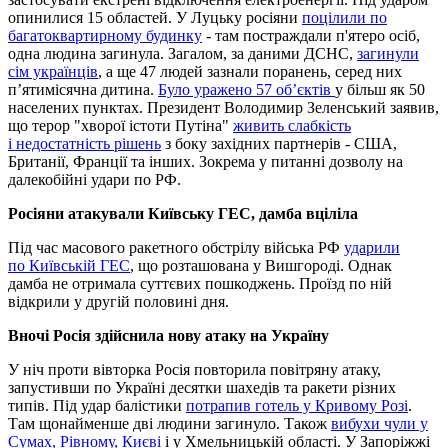
опинилися 15 областей. У Луцьку росіяни
поцілили по
багатоквартирному будинку
- там постраждали п'ятеро осіб,
одна людина загинула. Загалом, за даними ДСНС,
загинули
сім українців
, а ще 47 людей зазнали поранень, серед них
пʼятимісячна дитина.
Було уражено 57 об’єктів
у більш як 50
населених пунктах. Президент Володимир Зеленський заявив,
що терор "хворої істоти Путіна"
живить слабкість
і недостатність рішень
з боку західних партнерів - США,
Британії, Франції та інших. Зокрема у питанні дозволу на
далекобійні удари по РФ.
Росіяни атакували Київську ГЕС, дамба вціліла
Під час масового ракетного обстрілу війська РФ
ударили
по Київській ГЕС
, що розташована у Вишгороді. Однак
дамба не отримала суттєвих пошкоджень. Проїзд по ній
відкрили у другій половині дня.
Вночі Росія здійснила нову атаку на Україну
У ніч проти вівторка Росія повторила повітряну атаку,
запустивши по Україні десятки шахедів та ракети різних
типів. Під удар балістики
потрапив готель у Кривому Розі
.
Там щонайменше дві людини загинуло. Також
вибухи чули у
Сумах, Рівному, Києві
і у Хмельницькій області. У Запоріжжі