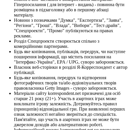
Гіперпосилання ( для інтернет - видань) - повинна бути
розміщена в підзаголовку або в першому абзаці
матеріалу.
Новини з позначками "Думка", "Експертиза", "Заява",
"Регіони", "Гроші", "Влада", "Вибори", "Тест-драйв",
"Спецпроекти", "Промо" публікуються на правах
реклами.
Розділ Спецпроекти створюється спільно з
комерційними партнерами.
Будь яке копіювання, публікація, передрук, чи наступне
поширення інформації, що містить посилання на
"Інтерфакс-Україна", EPA / UPG, суворо забороняється.
Власник веб-сторінки в розділі Я-Корреспондент є автор
публікації.
Будь-яке копіювання, передрук та відтворення
фотографічних творів та/або аудіовізуальних творів
правовласника Getty Images - суворо забороняється.
Матеріали сайту korrespondent.net призначені для осіб
старше 21 року (21+). Участь в азартних іграх може
викликати ігрову залежність. Дотримуйтесь правил
(принципів) відповідальної гри. При виявленні перших
ознак залежності негайно зверніться до спеціаліста.
Пам'ятайте, що участь в азартних іграх не може бути
джерелом доходів або альтернативою роботі.
Інформаційний ресурс korrespondent.net не проводить