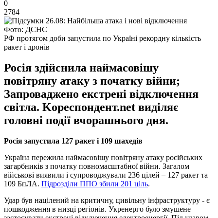
0
2784
Фото: ДСНС
РФ протягом доби запустила по Україні рекордну кількість
ракет і дронів
Росія здійснила наймасовішу
повітряну атаку з початку війни;
Запроваджено екстрені відключення
світла. Kореспондент.net виділяє
головні події вчорашнього дня.
Росія запустила 127 ракет і 109 шахедів
Україна пережила наймасовішу повітряну атаку російських
загарбників з початку повномасштабної війни. Загалом
військові виявили і супроводжували 236 цілей – 127 ракет та
109 БпЛА.
Підрозділи ППО збили 201 ціль
.
Удар був націлений на критичну, цивільну інфраструктуру - є
пошкодження в низці регіонів. Укренерго було змушене
застосувати екстрені відключення електроенергії. Під ударом