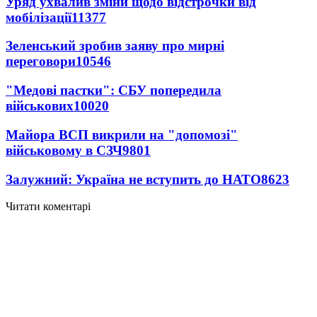
Уряд ухвалив зміни щодо відстрочки від
мобілізації
11377
Зеленський зробив заяву про мирні
переговори
10546
"Медові пастки": СБУ попередила
військових
10020
Майора ВСП викрили на "допомозі"
військовому в СЗЧ
9801
Залужний: Україна не вступить до НАТО
8623
Читати коментарі