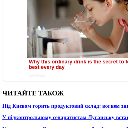
ЧИТАЙТЕ ТАКОЖ
Під Києвом горить продуктовий склад: вогнем зни
У підконтрольному сепаратистам Луганську вста