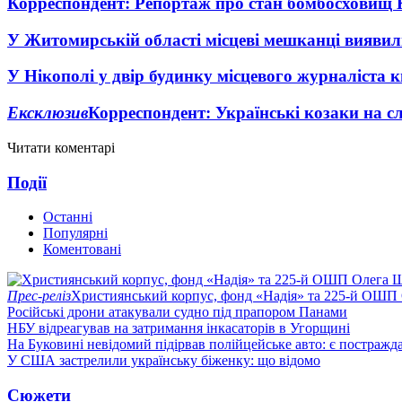
Корреспондент: Репортаж про стан бомбосховищ 
У Житомирській області місцеві мешканці виявил
У Нікополі у двір будинку місцевого журналіста 
Ексклюзив
Корреспондент: Українські козаки на сл
Читати коментарі
Події
Останні
Популярні
Коментовані
Прес-реліз
Християнський корпус, фонд «Надія» та 225-й ОШП 
Російські дрони атакували судно під прапором Панами
НБУ відреагував на затримання інкасаторів в Угорщині
На Буковині невідомий підірвав полійцейське авто: є постражда
У США застрелили українську біженку: що відомо
Сюжети