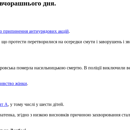
ї вчорашнього дня.
ро припинення антиурядових акцій
.
о протести перетворилися на осередки смути і заворушень і зви
ровська померла насильницькою смертю. В поліції виключили ве
бивство жінки
.
ит А
, у тому числі у шести дітей.
натенка, згідно з низкою висновків причиною захворювання стала