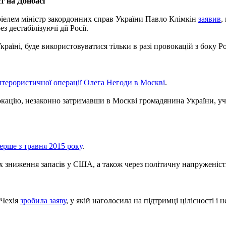
т на Донбасі
іелем міністр закордонних справ України Павло Клімкін
заявив
,
естабілізуючі дії Росії.
аїні, буде використовуватися тільки в разі провокацій з боку Рос
итерористичної операції Олега Негоди в Москві
.
кацію, незаконно затримавши в Москві громадянина України, уча
ерше з травня 2015 року
.
х зниження запасів у США, а також через політичну напруженість
 Чехія
зробила заяву
, у якій наголосила на підтримці цілісності і