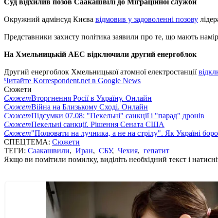
Суд відхилив позов Саакашвілі до Міграційної служби
Окружний адмінсуд Києва
відмовив у задоволенні позову
лідер
Представники захисту політика заявили про те, що мають намір 
На Хмельницькій АЕС відключили другий енергоблок
Другий енергоблок Хмельницької атомної електростанції
відкл
Читайте Korrespondent.net в Google News
Сюжети
Сюжет
Вторгнення Росії в Україну. Онлайн
Сюжет
Війна на Близькому Сході. Онлайн
Сюжет
Підсумки 07.08: "Пекельні" санкції і "парад" дронів
Сюжет
Пекельні санкції. Рішення Сената США
Сюжет
"Полювати на лучника, а не на стрілу". Як Україні бор
СПЕЦТЕМА:
Сюжети
ТЕГИ:
Саакашвили
,
Иран
,
СБУ
,
Чехия
,
гепатит
Якщо ви помітили помилку, виділіть необхідний текст і натисніт