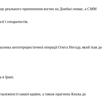
 що реального припинення вогню на Донбасі немає, а СММ
ії і сепаратистів.
сника антитерористичної операції Олега Негоду, який їхав до
 в Ірані.
 незалежності нашої країни, а також прагнень Києва до