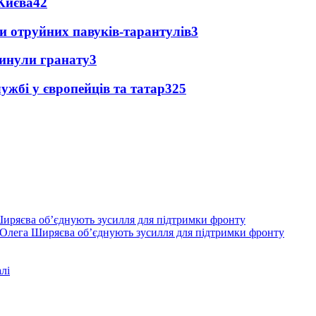
Києва
4
2
и отруйних павуків-тарантулів
3
кинули гранату
3
ужбі у європейців та татар
3
25
Олега Ширяєва об’єднують зусилля для підтримки фронту
лі