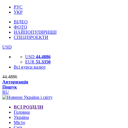
РУС
УКР
ВІДЕО
ФОТО
НАЙПОПУЛЯРНІШІ
СПЕЦПРОЕКТИ
USD
USD
44.4886
EUR
51.3350
Всі курси валют
44.4886
Авторизація
Пошук
RU
ВСІ РОЗДІЛИ
Головна
Україна
Місто
Світ