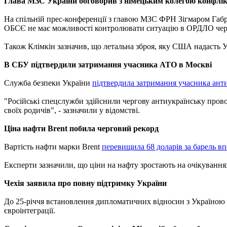
Глава МЗС України обговорив з німецьким колегою конфлік
На спільній прес-конференції з главою МЗС ФРН Зігмаром Габр
ОБСЄ не має можливості контролювати ситуацію в ОРДЛО через д
Також Клімкін зазначив, що летальна зброя, яку США надасть Укр
В СБУ підтвердили затримання учасника АТО в Москві
Служба безпеки України
підтвердила затримання учасника ант
"Російські спецслужби здійснили чергову антиукраїнську прово
своїх родичів", - зазначили у відомстві.
Ціна нафти Brent побила черговий рекорд
Вартість нафти марки Brent
перевищила 68 доларів за барель вп
Експерти зазначили, що ціни на нафту зростають на очікування
Чехія заявила про повну підтримку України
До 25-річчя встановлення дипломатичних відносин з Україною
євроінтеграції.