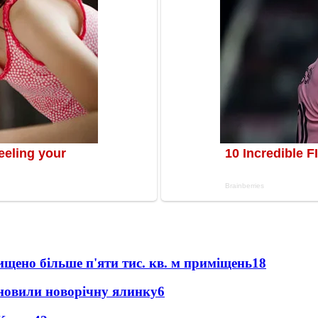
щено більше п'яти тис. кв. м приміщень
18
новили новорічну ялинку
6