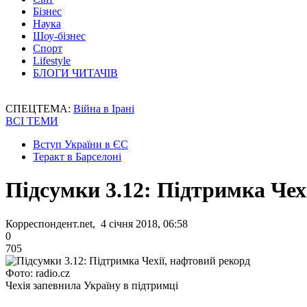
Бізнес
Наука
Шоу-бізнес
Спорт
Lifestyle
БЛОГИ ЧИТАЧІВ
СПЕЦТЕМА:
Війна в Ірані
ВСІ ТЕМИ
Вступ України в ЄС
Теракт в Барселоні
Підсумки 3.12: Підтримка Чех
Корреспондент.net, 4 січня 2018, 06:58
0
705
Фото: radio.cz
Чехія запевнила Україну в підтримці