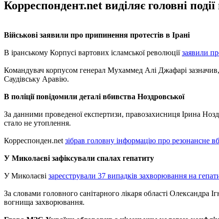
Корреспондент.net виділяє головні поді
Військові заявили про припинення протестів в Ірані
В іранському Корпусі вартових ісламської революції
заявили п
Командувач корпусом генерал Мухаммед Алі Джафарі зазначив, щ
Саудівську Аравію.
В поліції повідомили деталі вбивства Ноздровської
За данними проведеної експертизи, правозахисниця Ірина Нозд
стало не утоплення.
Корреспонден.net
зібрав головну інформацію про резонансне в
У Миколаєві зафіксували спалах гепатиту
У Миколаєві
зареєстрували 37 випадків захворювання на гепат
За словами головного санітарного лікаря області Олександра Іг
вогнища захворювання.