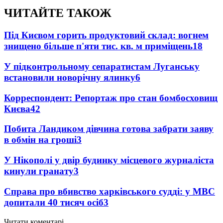
ЧИТАЙТЕ ТАКОЖ
Під Києвом горить продуктовий склад: вогнем
знищено більше п'яти тис. кв. м приміщень
18
У підконтрольному сепаратистам Луганську
встановили новорічну ялинку
6
Корреспондент: Репортаж про стан бомбосховищ
Києва
4
2
Побита Ландиком дівчина готова забрати заяву
в обмін на гроші
3
У Нікополі у двір будинку місцевого журналіста
кинули гранату
3
Справа про вбивство харківського судді: у МВС
допитали 40 тисяч осіб
3
Читати коментарі