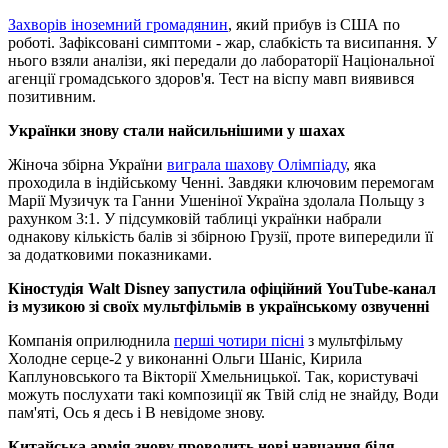
Захворів іноземний громадянин
, який прибув із США по
роботі. Зафіксовані симптоми - жар, слабкість та висипання. У
нього взяли аналізи, які передали до лабораторії Національної
агенції громадського здоров'я. Тест на віспу мавп виявився
позитивним.
Українки знову стали найсильнішими у шахах
Жіноча збірна України
виграла шахову Олімпіаду
, яка
проходила в індійському Ченні. Завдяки ключовим перемогам
Марії Музичук та Ганни Ушеніної Україна здолала Польщу з
рахунком 3:1. У підсумковій таблиці українки набрали
однакову кількість балів зі збірною Грузії, проте випередили її
за додатковими показниками.
Кіностудія Walt Disney запустила офіційний YouTube-канал
із музикою зі своїх мультфільмів в українському озвученні
Компанія оприлюднила
перші чотири пісні
з мультфільму
Холодне серце-2 у виконанні Ольги Шаніс, Кирила
Каплуновського та Вікторії Хмельницької. Так, користувачі
можуть послухати такі композиції як Твій слід не знайду, Води
пам'яті, Ось я десь і В невідоме знову.
Китайська армія знову проводить нові навчання біля