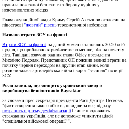
правила пожежної безпеки та заборону куріння у
невстановлених місцях.
Глава окупаційної влади Криму Сергій Аксьонов оголосив на
півострові
"жовтий" рівень
терористичної небезпеки.
Названо втрати ЗСУ на фронті
Втрати ЗСУ на фронті
на даний момент становлять 30-50 осіб
щодня, що приблизно втричі-вчетверо менше, ніж на початку
літа. Такі дані озвучив радник глави Офісу президента
Михайло Подоляк. Представник ОП пояснив великі втрати на
початку червня переходом на другий етап війни, коли
розпочиналася артилерійська війна і ворог "засипав" позиції
ЗСУ.
Росія заявила, що знищить український завод із
виробництва безпілотників Bayraktar
За словами прес-секретаря президента Росії Дмитра Пєскова,
"факт створення такого об'єкта, швидше за все, відразу
потрапить під тему демілітаризації
і лише продовжить
страждання українців, але не допоможе уникнути цілей
"спеціальної військової операції"”.