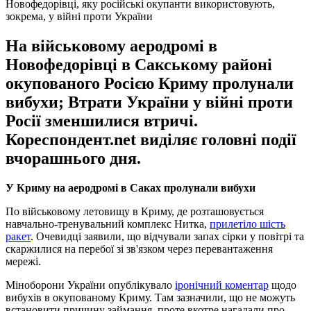
Новофедорівці, яку російські окупанти використовують,
зокрема, у війні проти України
На військовому аеродромі в
Новофедорівці в Сакському районі
окупованого Росією Криму пролунали
вибухи; Втрати України у війні проти
Росії зменшилися втричі.
Кореспондент.net виділяє головні події
вчорашнього дня.
У Криму на аеродромі в Саках пролунали вибухи
По військовому летовищу в Криму, де розташовується
навчально-тренувальний комплекс Нитка,
прилетіло шість
ракет
. Очевидці заявили, що відчували запах сірки у повітрі та
скаржилися на перебої зі зв'язком через перевантаження
мережі.
Міноборони України опублікувало
іронічний коментар
щодо
вибухів в окупованому Криму. Там зазначили, що не можуть
встановити причину займання, проте вкотре нагадали про