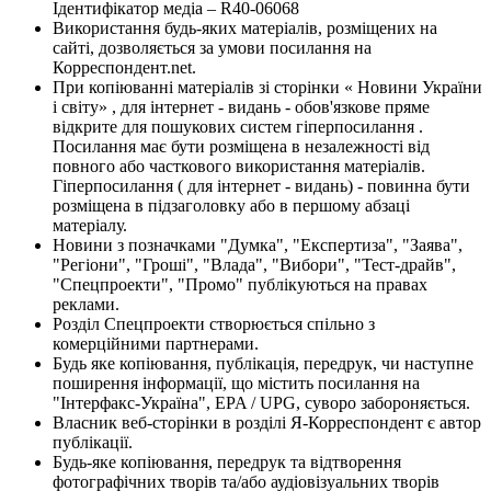
Ідентифікатор медіа – R40-06068
Використання будь-яких матеріалів, розміщених на
сайті, дозволяється за умови посилання на
Корреспондент.net.
При копіюванні матеріалів зі сторінки « Новини України
і світу» , для інтернет - видань - обов'язкове пряме
відкрите для пошукових систем гіперпосилання .
Посилання має бути розміщена в незалежності від
повного або часткового використання матеріалів.
Гіперпосилання ( для інтернет - видань) - повинна бути
розміщена в підзаголовку або в першому абзаці
матеріалу.
Новини з позначками "Думка", "Експертиза", "Заява",
"Регіони", "Гроші", "Влада", "Вибори", "Тест-драйв",
"Спецпроекти", "Промо" публікуються на правах
реклами.
Розділ Спецпроекти створюється спільно з
комерційними партнерами.
Будь яке копіювання, публікація, передрук, чи наступне
поширення інформації, що містить посилання на
"Інтерфакс-Україна", EPA / UPG, суворо забороняється.
Власник веб-сторінки в розділі Я-Корреспондент є автор
публікації.
Будь-яке копіювання, передрук та відтворення
фотографічних творів та/або аудіовізуальних творів