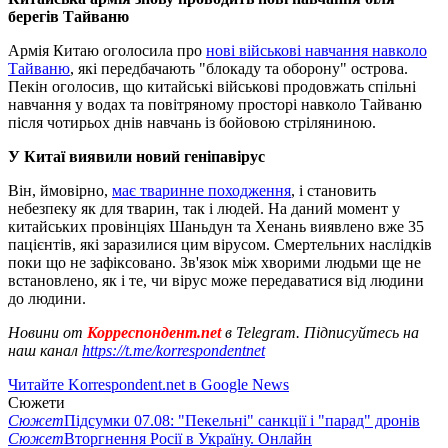
берегів Тайваню
Армія Китаю оголосила про
нові військові навчання навколо
Тайваню
, які передбачають "блокаду та оборону" острова.
Пекін оголосив, що китайські військові продовжать спільні
навчання у водах та повітряному просторі навколо Тайваню
після чотирьох днів навчань із бойовою стріляниною.
У Китаї виявили новий геніпавірус
Він, ймовірно,
має тваринне походження
, і становить
небезпеку як для тварин, так і людей. На даний момент у
китайських провінціях Шаньдун та Хенань виявлено вже 35
пацієнтів, які заразилися цим вірусом. Смертельних наслідків
поки що не зафіксовано. Зв'язок між хворими людьми ще не
встановлено, як і те, чи вірус може передаватися від людини
до людини.
Новини от
Корреспондент.net
в Telegram. Підписуйтесь на
наш канал
https://t.me/korrespondentnet
Читайте Korrespondent.net в Google News
Сюжети
Сюжет
Підсумки 07.08: "Пекельні" санкції і "парад" дронів
Сюжет
Вторгнення Росії в Україну. Онлайн