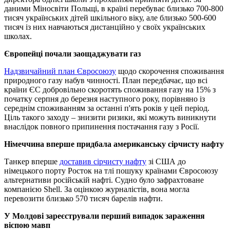
даними Міносвіти Польщі, в країні перебуває близько 700-800
тисяч українських дітей шкільного віку, але близько 500-600
тисяч із них навчаються дистанційно у своїх українських
школах.
Європейці почали заощаджувати газ
Надзвичайний план Євросоюзу
щодо скорочення споживання
природного газу набув чинності. План передбачає, що всі
країни ЄС добровільно скоротять споживання газу на 15% з
початку серпня до березня наступного року, порівняно із
середнім споживанням за останні п'ять років у цей період.
Ціль такого заходу – знизити ризики, які можуть виникнути
внаслідок повного припинення постачання газу з Росії.
Німеччина вперше придбала американську сірчисту нафту
Танкер вперше
доставив сірчисту нафту
зі США до
німецького порту Росток на тлі пошуку країнами Євросоюзу
альтернативи російській нафті. Судно було зафрахтоване
компанією Shell. За оцінкою журналістів, вона могла
перевозити близько 570 тисяч барелів нафти.
У Молдові зареєстрували перший випадок зараження
віспою мавп