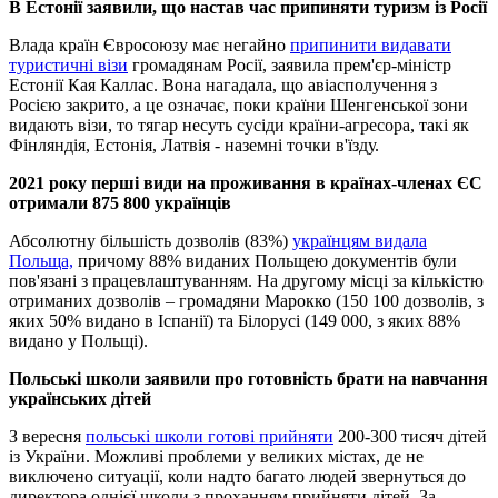
В Естонії заявили, що настав час припиняти туризм із Росії
Влада країн Євросоюзу має негайно
припинити видавати
туристичні візи
громадянам Росії, заявила прем'єр-міністр
Естонії Кая Каллас. Вона нагадала, що авіасполучення з
Росією закрито, а це означає, поки країни Шенгенської зони
видають візи, то тягар несуть сусіди країни-агресора, такі як
Фінляндія, Естонія, Латвія - наземні точки в'їзду.
2021 року перші види на проживання в країнах-членах ЄС
отримали 875 800 українців
Абсолютну більшість дозволів (83%)
українцям видала
Польща,
причому 88% виданих Польщею документів були
пов'язані з працевлаштуванням. На другому місці за кількістю
отриманих дозволів – громадяни Марокко (150 100 дозволів, з
яких 50% видано в Іспанії) та Білорусі (149 000, з яких 88%
видано у Польщі).
Польські школи заявили про готовність брати на навчання
українських дітей
З вересня
польські школи готові прийняти
200-300 тисяч дітей
із України. Можливі проблеми у великих містах, де не
виключено ситуації, коли надто багато людей звернуться до
директора однієї школи з проханням прийняти дітей. За