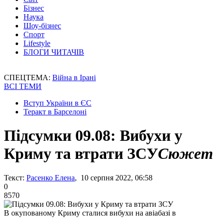
Бізнес
Наука
Шоу-бізнес
Спорт
Lifestyle
БЛОГИ ЧИТАЧІВ
СПЕЦТЕМА:
Війна в Ірані
ВСІ ТЕМИ
Вступ України в ЄС
Теракт в Барселоні
Підсумки 09.08: Вибухи у
Криму та втрати ЗСУ
Сюжет
Текст:
Расенко Елена
, 10 серпня 2022, 06:58
0
8570
В окупованому Криму сталися вибухи на авіабазі в