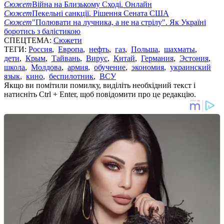
Сюжет
Війна на Близькому Сході. Онлайн
Сюжет
Пекельні санкції. Рішення Сената США
Сюжет
"Полювати на лучника, а не на стрілу". Як Україні
боротись з балістикою
СПЕЦТЕМА:
Сюжети
ТЕГИ:
Россия
,
Европа
,
нефть
,
газ
,
Польша
,
шахматы
,
дети
,
Крым
,
Тайвань
,
Вирус
,
Китай
,
Германия
,
Эстония
,
школа
,
Молдова
,
армия
,
обучение
,
экономия
,
украинский
язык
,
кино
,
беспилотник
,
ВСУ
Якщо ви помітили помилку, виділіть необхідний текст і
натисніть Ctrl + Enter, щоб повідомити про це редакцію.