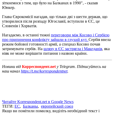
зіткнемося з тим, що було на Балканах в 1990", - сказав
Юнкер.
Глава Єврокомісії нагадав, що тільки дві з шести держав, що
утворилися після розпаду Югославії, вступили в ЄС, це
Словенія і Хорватія.
Нагадаємо, в останні тижні
переговори між Косово і Сербією
про припинення конфлікту зайшли в глухий кут.
Сербія ввела
режим бойової готовності армії, а спецназ Косово почав
затримувати сербів.
На
шляху в ЄС застрягла і Македанія
, яка
ніяк не може вирішити питання з назвою країни.
Новини від
Корреспондент.net
у Telegram. Підписуйтесь на
наш канал
https://t.me/korrespondentnet
.
Читайте Korrespondent.net в Google News
ТЕГИ:
ЕС
,
Балканы
,
европейский союз
Якщо ви помітили помилку, виділіть необхідний текст і