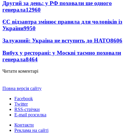
Другий за день: у РФ поховали ще одного
генерала
12960
ЄС відзавтра змінює правила для чоловіків із
України
9950
Залужний: Україна не вступить до НАТО
8606
Вибух у ресторані: у Москві таємно поховали
генерала
8464
Читати коментарі
Повна версія сайту
Facebook
Twitter
RSS-стрічки
E-mail розсилка
Контакти
Реклама на сайті