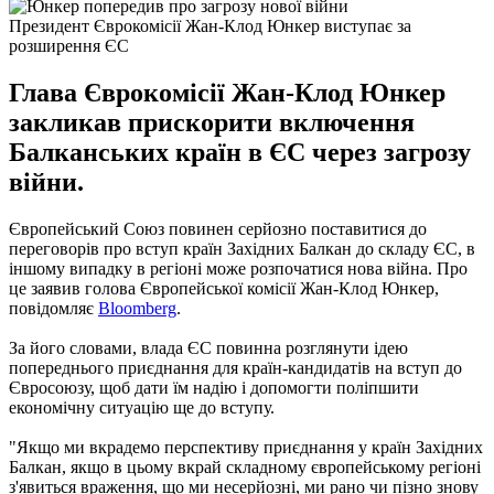
Президент Єврокомісії Жан-Клод Юнкер виступає за
розширення ЄС
Глава Єврокомісії Жан-Клод Юнкер
закликав прискорити включення
Балканських країн в ЄС через загрозу
війни.
Європейський Союз повинен серйозно поставитися до
переговорів про вступ країн Західних Балкан до складу ЄС, в
іншому випадку в регіоні може розпочатися нова війна.
Про
це заявив голова Європейської комісії Жан-Клод Юнкер,
повідомляє
Bloomberg
.
За його словами, влада ЄС повинна розглянути ідею
попереднього приєднання для країн-кандидатів на вступ до
Євросоюзу, щоб дати їм надію і допомогти поліпшити
економічну ситуацію ще до вступу.
"Якщо ми вкрадемо перспективу приєднання у країн Західних
Балкан, якщо в цьому вкрай складному європейському регіоні
з'явиться враження, що ми несерйозні, ми рано чи пізно знову