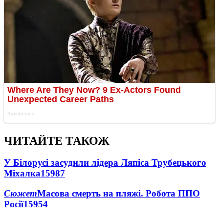
ЧИТАЙТЕ ТАКОЖ
У Білорусі засудили лідера Ляпіса Трубецького
Міхалка
15987
Сюжет
Масова смерть на пляжі. Робота ППО
Росії
15954