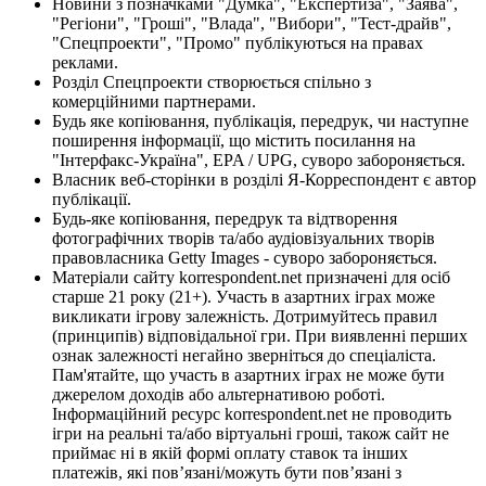
Новини з позначками "Думка", "Експертиза", "Заява",
"Регіони", "Гроші", "Влада", "Вибори", "Тест-драйв",
"Спецпроекти", "Промо" публікуються на правах
реклами.
Розділ Спецпроекти створюється спільно з
комерційними партнерами.
Будь яке копіювання, публікація, передрук, чи наступне
поширення інформації, що містить посилання на
"Інтерфакс-Україна", EPA / UPG, суворо забороняється.
Власник веб-сторінки в розділі Я-Корреспондент є автор
публікації.
Будь-яке копіювання, передрук та відтворення
фотографічних творів та/або аудіовізуальних творів
правовласника Getty Images - суворо забороняється.
Матеріали сайту korrespondent.net призначені для осіб
старше 21 року (21+). Участь в азартних іграх може
викликати ігрову залежність. Дотримуйтесь правил
(принципів) відповідальної гри. При виявленні перших
ознак залежності негайно зверніться до спеціаліста.
Пам'ятайте, що участь в азартних іграх не може бути
джерелом доходів або альтернативою роботі.
Інформаційний ресурс korrespondent.net не проводить
ігри на реальні та/або віртуальні гроші, також сайт не
приймає ні в якій формі оплату ставок та інших
платежів, які пов’язані/можуть бути пов’язані з