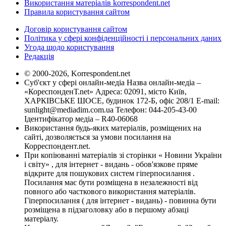
Використання матеріалів korrespondent.net
Правила користування сайтом
Договір користування сайтом
Політика у сфері конфіденційності і персональних даних
Угода щодо користування
Редакція
© 2000-2026, Korrespondent.net
Суб'єкт у сфері онлайн-медіа Назва онлайн-медіа –
«КореспонденТ.net» Адреса: 02091, місто Київ,
ХАРКІВСЬКЕ ШОСЕ, будинок 172-Б, офіс 208/1 E-mail:
sunlight@mediadim.com.ua
Телефон: 044-205-43-00
Ідентифікатор медіа – R40-06068
Використання будь-яких матеріалів, розміщених на
сайті, дозволяється за умови посилання на
Корреспондент.net.
При копіюванні матеріалів зі сторінки « Новини України
і світу» , для інтернет - видань - обов'язкове пряме
відкрите для пошукових систем гіперпосилання .
Посилання має бути розміщена в незалежності від
повного або часткового використання матеріалів.
Гіперпосилання ( для інтернет - видань) - повинна бути
розміщена в підзаголовку або в першому абзаці
матеріалу.