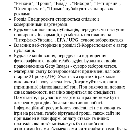
"Регіони", "Гроші", "Влада", "Вибори", "Тест-драйв",
"Спецпроекти", "Промо" публікуються на правах
реклами.
Розділ Спецпроекти створюється спільно з
комерційними партнерами.
Будь яке копіювання, публікація, передрук, чи наступне
поширення інформації, що містить посилання на
"Інтерфакс-Україна", EPA / UPG, суворо забороняється.
Власник веб-сторінки в розділі Я-Корреспондент є автор
публікації.
Будь-яке копіювання, передрук та відтворення
фотографічних творів та/або аудіовізуальних творів
правовласника Getty Images - суворо забороняється.
Матеріали сайту korrespondent.net призначені для осіб
старше 21 року (21+). Участь в азартних іграх може
викликати ігрову залежність. Дотримуйтесь правил
(принципів) відповідальної гри. При виявленні перших
ознак залежності негайно зверніться до спеціаліста.
Пам'ятайте, що участь в азартних іграх не може бути
джерелом доходів або альтернативою роботі.
Інформаційний ресурс korrespondent.net не проводить
ігри на реальні та/або віртуальні гроші, також сайт не
приймає ні в якій формі оплату ставок та інших
платежів, які пов’язані/можуть бути пов’язані з
азартними іграми, букмекерами чи тоталізаторами. Будь-