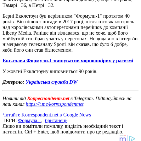
Тамарі - 36, а Петрі - 32.
Берні Екклстоун був керівником "Формули-1" протягом 40
років. Він пішов з посади в 2017 році, після того як контроль
над королівськими автоперегонами перейшов до компанії
Liberty Media. Раніше він зізнавався, що не хоче, щоб його
майбутній син брав участь у перегонах. Нещодавно в інтерв'ю
німецькому телеканалу Sport1 він сказав, що було б добре,
якби його син став бізнесменом.
Екс-глава Формули-1 звинуватив чорношкірих у расизмі
У жовтні Екклстоуну виповниться 90 років.
Джерело:
Українська служба DW
Новини від
Корреспондент.net
в Telegram. Підписуйтесь на
наш канал
https://t.me/korrespondentnet
Читайте Korrespondent.net в Google News
ТЕГИ:
Формула-1
,
британець
Якщо ви помітили помилку, виділіть необхідний текст і
натисніть Ctrl + Enter, щоб повідомити про це редакцію.