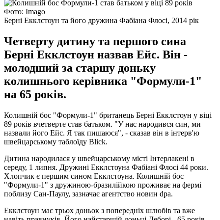
Фото: Imagо
Берні Екклстоун та його дружина Фабіана Флосі, 2014 рік
Четверту дитину та першого сина
Берні Екклстоун назвав Ейс. Він -
молодший за старшу доньку
колишнього керівника "Формули-1"
на 65 років.
Колишній бос "Формули-1" британець Берні Екклстоун у віці
89 років вчетверте став батьком. "У нас народився син, ми
назвали його Ейс. Я так пишаюся", - сказав він в інтерв'ю
швейцарському таблоїду Blick.
Дитина народилася у швейцарському місті Інтерлакені в
середу, 1 липня. Дружині Екклстоуна Фабіані Флосі 44 роки.
Хлопчик є першим сином Екклстоуна. Колишній бос
"Формули-1" з дружиною-бразилійкою проживає на фермі
поблизу Сан-Паулу, зазначає агентство новин dpa.
Екклстоун має трьох доньок з попередніх шлюбів та вже
навіть правнуків. Його найстаршій доньці Деборі - 65 років,