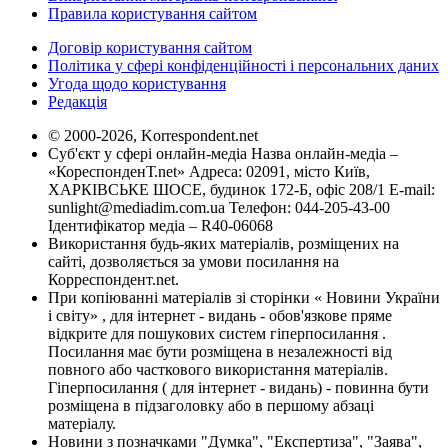
Правила користування сайтом
Договір користування сайтом
Політика у сфері конфіденційності і персональних даних
Угода щодо користування
Редакція
© 2000-2026, Korrespondent.net
Суб'єкт у сфері онлайн-медіа Назва онлайн-медіа –
«КореспонденТ.net» Адреса: 02091, місто Київ,
ХАРКІВСЬКЕ ШОСЕ, будинок 172-Б, офіс 208/1 E-mail:
sunlight@mediadim.com.ua
Телефон: 044-205-43-00
Ідентифікатор медіа – R40-06068
Використання будь-яких матеріалів, розміщених на
сайті, дозволяється за умови посилання на
Корреспондент.net.
При копіюванні матеріалів зі сторінки « Новини України
і світу» , для інтернет - видань - обов'язкове пряме
відкрите для пошукових систем гіперпосилання .
Посилання має бути розміщена в незалежності від
повного або часткового використання матеріалів.
Гіперпосилання ( для інтернет - видань) - повинна бути
розміщена в підзаголовку або в першому абзаці
матеріалу.
Новини з позначками "Думка", "Експертиза", "Заява",