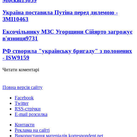
Москві
13059
Україна поставила Путіна перед дилемою -
ЗМІ
10463
Ексочільнику МЗС Угорщини Сійярто загрожує
в'язниця
9731
РФ створила "українську бригаду" з полонених
- ISW
9159
Читати коментарі
Повна версія сайту
Facebook
Twitter
RSS-стрічки
E-mail розсилка
Контакти
Реклама на сайті
Використання матеріалів korrespondent.net