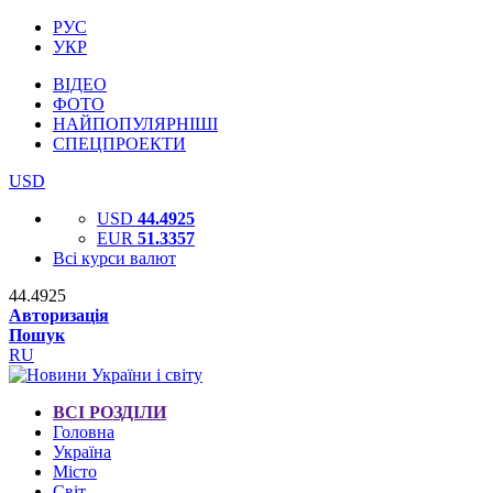
РУС
УКР
ВІДЕО
ФОТО
НАЙПОПУЛЯРНІШІ
СПЕЦПРОЕКТИ
USD
USD
44.4925
EUR
51.3357
Всі курси валют
44.4925
Авторизація
Пошук
RU
ВСІ РОЗДІЛИ
Головна
Україна
Місто
Світ