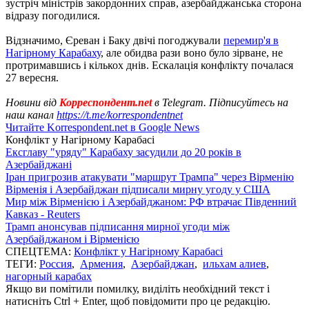
зустріч міністрів закордонних справ, азербайджанська сторона
відразу погодилися.
Відзначимо, Єреван і Баку двічі погоджували
перемир'я в
Нагірному Карабаху
, але обидва рази воно було зірване, не
протримавшись і кількох днів. Ескалація конфлікту почалася
27 вересня.
Новини від
Корреспондент.net
в Telegram. Підписуйтесь на
наш канал
https://t.me/korrespondentnet
Читайте Korrespondent.net в Google News
Конфлікт у Нагірному Карабасі
Ексглаву "уряду" Карабаху засудили до 20 років в
Азербайджані
Іран пригрозив атакувати "маршрут Трампа" через Вірменію
Вірменія і Азербайджан підписали мирну угоду у США
Мир між Вірменією і Азербайджаном: РФ втрачає Південний
Кавказ - Reuters
Трамп анонсував підписання мирної угоди між
Азербайджаном і Вірменією
СПЕЦТЕМА:
Конфлікт у Нагірному Карабасі
ТЕГИ:
Россия
,
Армения
,
Азербайджан
,
ильхам алиев
,
нагорный карабах
Якщо ви помітили помилку, виділіть необхідний текст і
натисніть Ctrl + Enter, щоб повідомити про це редакцію.