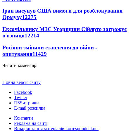
Іран висунув США вимоги для розблокування
Ормузу
12275
Ексочільнику МЗС Угорщини Сійярто загрожує
в'язниця
12214
Росіяни змінили ставлення до війни -
опитування
11429
Читати коментарі
Повна версія сайту
Facebook
Twitter
RSS-стрічки
E-mail розсилка
Контакти
Реклама на сайті
Використання матеріалів korrespondent.net