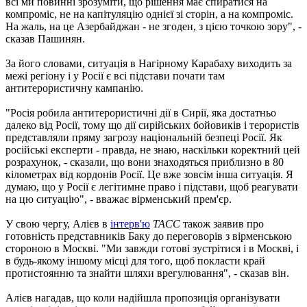
всі ми повинні зрозуміти, що рішення має спиратися на
компроміс, не на капітуляцію однієї зі сторін, а на компроміс.
На жаль, на це Азербайджан - не згоден, з цією точкою зору", -
сказав Пашинян.
За його словами, ситуація в Нагірному Карабаху виходить за
межі регіону і у Росії є всі підстави почати там
антитерористичну кампанію.
"Росія робила антитерористичні дії в Сирії, яка достатньо
далеко від Росії, тому що дії сирійських бойовиків і терористів
представляли пряму загрозу національній безпеці Росії. Як
російські експерти - правда, не знаю, наскільки коректний цей
розрахунок, - сказали, що вони знаходяться приблизно в 80
кілометрах від кордонів Росії. Це вже зовсім інша ситуація. Я
думаю, що у Росії є легітимне право і підстави, щоб реагувати
на цю ситуацію", - вважає вірменський прем'єр.
У свою чергу, Алієв в
інтерв'ю
ТАСС
також заявив про
готовність представників Баку до переговорів з вірменською
стороною в Москві. "Ми завжди готові зустрітися і в Москві, і
в будь-якому іншому місці для того, щоб покласти край
протистоянню та знайти шляхи врегулювання", - сказав він.
Алієв нагадав, що коли надійшла пропозиція організувати