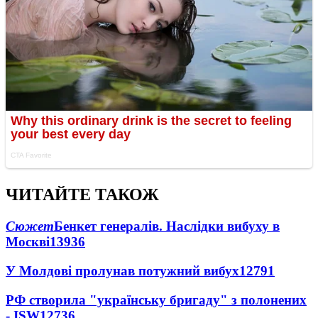
ЧИТАЙТЕ ТАКОЖ
Сюжет
Бенкет генералів. Наслідки вибуху в
Москві
13936
У Молдові пролунав потужний вибух
12791
РФ створила "українську бригаду" з полонених
- ISW
12736