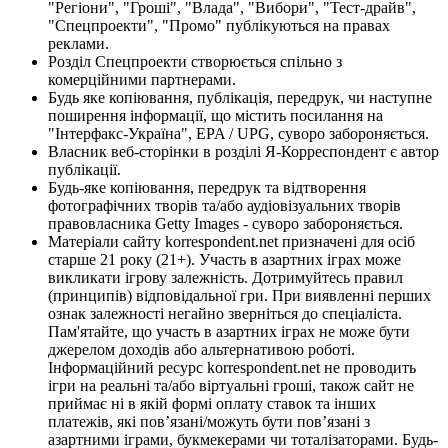
"Регіони", "Гроші", "Влада", "Вибори", "Тест-драйв",
"Спецпроекти", "Промо" публікуються на правах
реклами.
Розділ Спецпроекти створюється спільно з
комерційними партнерами.
Будь яке копіювання, публікація, передрук, чи наступне
поширення інформації, що містить посилання на
"Інтерфакс-Україна", EPA / UPG, суворо забороняється.
Власник веб-сторінки в розділі Я-Корреспондент є автор
публікації.
Будь-яке копіювання, передрук та відтворення
фотографічних творів та/або аудіовізуальних творів
правовласника Getty Images - суворо забороняється.
Матеріали сайту korrespondent.net призначені для осіб
старше 21 року (21+). Участь в азартних іграх може
викликати ігрову залежність. Дотримуйтесь правил
(принципів) відповідальної гри. При виявленні перших
ознак залежності негайно зверніться до спеціаліста.
Пам'ятайте, що участь в азартних іграх не може бути
джерелом доходів або альтернативою роботі.
Інформаційний ресурс korrespondent.net не проводить
ігри на реальні та/або віртуальні гроші, також сайт не
приймає ні в якій формі оплату ставок та інших
платежів, які пов’язані/можуть бути пов’язані з
азартними іграми, букмекерами чи тоталізаторами. Будь-