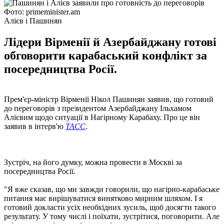
Фото: primeminister.am
Алієв і Пашинян
Лідери Вірменії й Азербайджану готові
обговорити карабаський конфлікт за
посередництва Росії.
Прем'єр-міністр Вірменії Нікол Пашинян заявив, що готовий
до переговорів з президентом Азербайджану Ільхамом
Алієвим щодо ситуації в Нагірному Карабаху. Про це він
заявив в інтерв'ю
ТАСС
.
Зустріч, на його думку, можна провести в Москві за
посередництва Росії.
"Я вже сказав, що ми завжди говорили, що нагірно-карабаське
питання має вирішуватися винятково мирним шляхом. І я
готовий докласти усіх необхідних зусиль, щоб досягти такого
результату. У тому числі і поїхати, зустрітися, поговорити. Але