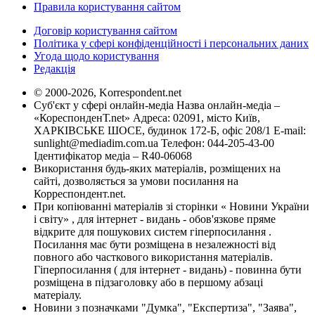
Правила користування сайтом
Договір користування сайтом
Політика у сфері конфіденційності і персональних даних
Угода щодо користування
Редакція
© 2000-2026, Korrespondent.net
Суб'єкт у сфері онлайн-медіа Назва онлайн-медіа –
«КореспонденТ.net» Адреса: 02091, місто Київ,
ХАРКІВСЬКЕ ШОСЕ, будинок 172-Б, офіс 208/1 E-mail:
sunlight@mediadim.com.ua
Телефон: 044-205-43-00
Ідентифікатор медіа – R40-06068
Використання будь-яких матеріалів, розміщених на
сайті, дозволяється за умови посилання на
Корреспондент.net.
При копіюванні матеріалів зі сторінки « Новини України
і світу» , для інтернет - видань - обов'язкове пряме
відкрите для пошукових систем гіперпосилання .
Посилання має бути розміщена в незалежності від
повного або часткового використання матеріалів.
Гіперпосилання ( для інтернет - видань) - повинна бути
розміщена в підзаголовку або в першому абзаці
матеріалу.
Новини з позначками "Думка", "Експертиза", "Заява",