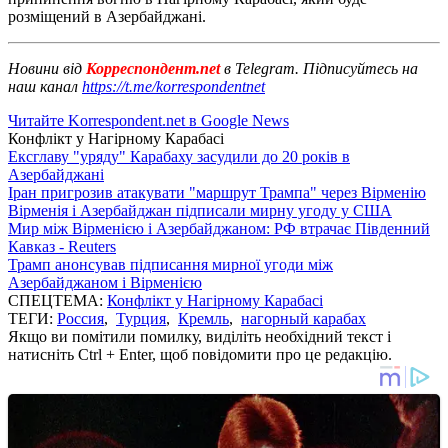
розміщений в Азербайджані.
Новини від
Корреспондент.net
в Telegram. Підписуйтесь на
наш канал
https://t.me/korrespondentnet
Читайте Korrespondent.net в Google News
Конфлікт у Нагірному Карабасі
Ексглаву "уряду" Карабаху засудили до 20 років в
Азербайджані
Іран пригрозив атакувати "маршрут Трампа" через Вірменію
Вірменія і Азербайджан підписали мирну угоду у США
Мир між Вірменією і Азербайджаном: РФ втрачає Південний
Кавказ - Reuters
Трамп анонсував підписання мирної угоди між
Азербайджаном і Вірменією
СПЕЦТЕМА:
Конфлікт у Нагірному Карабасі
ТЕГИ:
Россия
,
Турция
,
Кремль
,
нагорный карабах
Якщо ви помітили помилку, виділіть необхідний текст і
натисніть Ctrl + Enter, щоб повідомити про це редакцію.