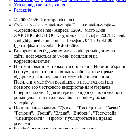
Угода щодо користування
Редакція
© 2000-2026, Korrespondent.net
Суб'єкт у сфері онлайн-медіа Назва онлайн-медіа –
«КореспонденТ.net» Адреса: 02091, місто Київ,
ХАРКІВСЬКЕ ШОСЕ, будинок 172-Б, офіс 208/1 E-mail:
sunlight@mediadim.com.ua
Телефон: 044-205-43-00
Ідентифікатор медіа – R40-06068
Використання будь-яких матеріалів, розміщених на
сайті, дозволяється за умови посилання на
Корреспондент.net.
При копіюванні матеріалів зі сторінки « Новини України
і світу» , для інтернет - видань - обов'язкове пряме
відкрите для пошукових систем гіперпосилання .
Посилання має бути розміщена в незалежності від
повного або часткового використання матеріалів.
Гіперпосилання ( для інтернет - видань) - повинна бути
розміщена в підзаголовку або в першому абзаці
матеріалу.
Новини з позначками "Думка", "Експертиза", "Заява",
"Регіони", "Гроші", "Влада", "Вибори", "Тест-драйв",
"Спецпроекти", "Промо" публікуються на правах
реклами.
Розділ Спецпроекти створюється спільно з