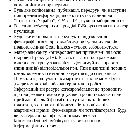
комерційними партнерами.
Будь яке копіювання, публікація, передрук, чи наступне
поширення інформації, що містить посилання на
"Інтерфакс-Україна", EPA / UPG, суворо забороняється.
Власник веб-сторінки в розділі Я-Корреспондент є автор
публікації.
Будь-яке копіювання, передрук та відтворення
фотографічних творів та/або аудіовізуальних творів
правовласника Getty Images - суворо забороняється.
Матеріали сайту korrespondent.net призначені для осіб
старше 21 року (21+). Участь в азартних іграх може
викликати ігрову залежність. Дотримуйтесь правил
(принципів) відповідальної гри. При виявленні перших
ознак залежності негайно зверніться до спеціаліста.
Пам'ятайте, що участь в азартних іграх не може бути
джерелом доходів або альтернативою роботі.
Інформаційний ресурс korrespondent.net не проводить
ігри на реальні та/або віртуальні гроші, також сайт не
приймає ні в якій формі оплату ставок та інших
платежів, які пов’язані/можуть бути пов’язані з
азартними іграми, букмекерами чи тоталізаторами. Будь-
які матеріали на інформаційному ресурсі
korrespondent.net публікуються виключно в
інформаційних цілях.