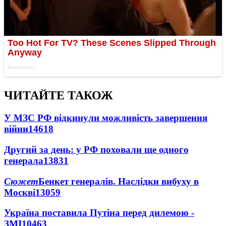
ЧИТАЙТЕ ТАКОЖ
У МЗС РФ відкинули можливість завершення
війни
14618
Другий за день: у РФ поховали ще одного
генерала
13831
Сюжет
Бенкет генералів. Наслідки вибуху в
Москві
13059
Україна поставила Путіна перед дилемою -
ЗМІ
10463