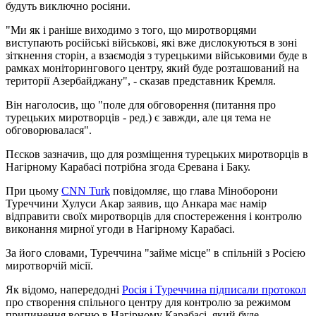
будуть виключно росіяни.
"Ми як і раніше виходимо з того, що миротворцями
виступають російські військові, які вже дислокуються в зоні
зіткнення сторін, а взаємодія з турецькими військовими буде в
рамках моніторингового центру, який буде розташований на
території Азербайджану", - сказав представник Кремля.
Він наголосив, що "поле для обговорення (питання про
турецьких миротворців - ред.) є завжди, але ця тема не
обговорювалася".
Пєсков зазначив, що для розміщення турецьких миротворців в
Нагірному Карабасі потрібна згода Єревана і Баку.
При цьому
CNN Turk
повідомляє, що глава Міноборони
Туреччини Хулуси Акар заявив, що Анкара має намір
відправити своїх миротворців для спостереження і контролю
виконання мирної угоди в Нагірному Карабасі.
За його словами, Туреччина "займе місце" в спільній з Росією
миротворчій місії.
Як відомо, напередодні
Росія і Туреччина підписали протокол
про створення спільного центру для контролю за режимом
припинення вогню в Нагірному Карабасі, який буде