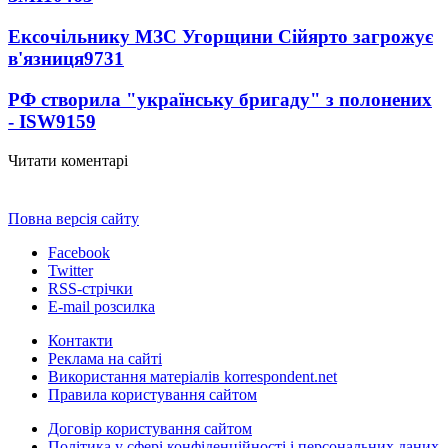
Ексочільнику МЗС Угорщини Сійярто загрожує
в'язниця
9731
РФ створила "українську бригаду" з полонених
- ISW
9159
Читати коментарі
Повна версія сайту
Facebook
Twitter
RSS-стрічки
E-mail розсилка
Контакти
Реклама на сайті
Використання матеріалів korrespondent.net
Правила користування сайтом
Договір користування сайтом
Політика у сфері конфіденційності і персональних даних