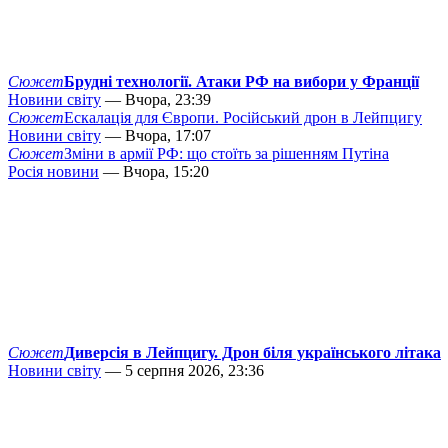
Сюжет
Брудні технології. Атаки РФ на вибори у Франції
Новини світу
— Вчора, 23:39
Сюжет
Ескалація для Європи. Російський дрон в Лейпцигу
Новини світу
— Вчора, 17:07
Сюжет
Зміни в армії РФ: що стоїть за рішенням Путіна
Росія новини
— Вчора, 15:20
Сюжет
Диверсія в Лейпцигу. Дрон біля українського літака
Новини світу
— 5 серпня 2026, 23:36