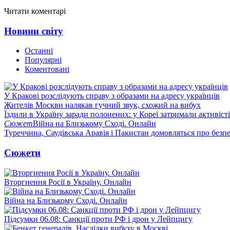
Читати коментарі
Новини світу
Останні
Популярні
Коментовані
У Кракові розслідують справу з образами на адресу українців
Жителів Москви налякав гучний звук, схожий на вибух
Їздили в Україну заради полонених: у Кореї затримали активіст
Сюжет
Війна на Близькому Сході. Онлайн
Туреччина, Саудівська Аравія і Пакистан домовляться про безп
Сюжети
Вторгнення Росії в Україну. Онлайн
Війна на Близькому Сході. Онлайн
Підсумки 06.08: Санкції проти РФ і дрон у Лейпцигу