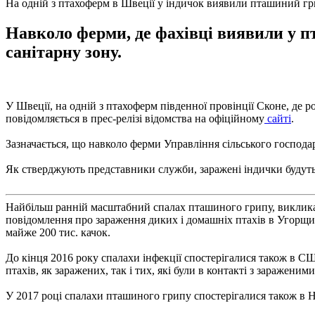
На одній з птахоферм в Швеції у індичок виявили пташиний г
Навколо ферми, де фахівці виявили у п
санітарну зону.
У Швеції, на одній з птахоферм південної провінції Сконе, де 
повідомляється в прес-релізі відомства на офіційному
сайті
.
Зазначається, що навколо ферми Управління сільського господар
Як стверджують представники служби, заражені індички будуть з
Найбільш ранній масштабний спалах пташиного грипу, викликаний
повідомлення про зараження диких і домашніх птахів в Угорщині
майже 200 тис. качок.
До кінця 2016 року спалахи інфекції спостерігалися також в СШ
птахів, як заражених, так і тих, які були в контакті з заражени
У 2017 році спалахи пташиного грипу спостерігалися також в Ніг