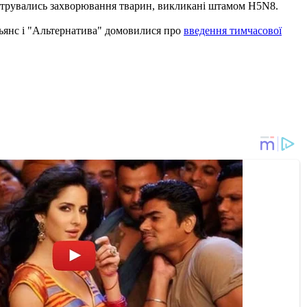
реєструвались захворювання тварин, викликані штамом H5N8.
льянс і "Альтернатива" домовилися про
введення тимчасової