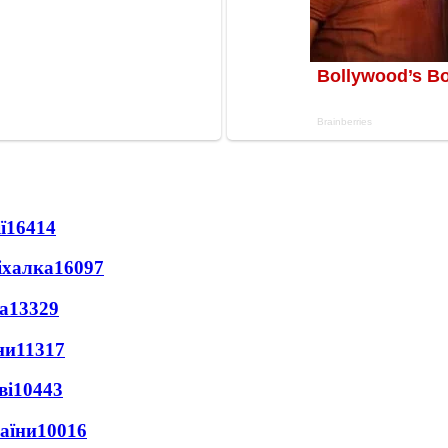
ї
16414
іхалка
16097
а
13329
ни
11317
ві
10443
раїни
10016