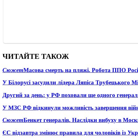
ЧИТАЙТЕ ТАКОЖ
Сюжет
Масова смерть на пляжі. Робота ППО Росі
У Білорусі засудили лідера Ляпіса Трубецького М
Другий за день: у РФ поховали ще одного генерал
У МЗС РФ відкинули можливість завершення вій
Сюжет
Бенкет генералів. Наслідки вибуху в Моск
ЄС відзавтра змінює правила для чоловіків із Ук