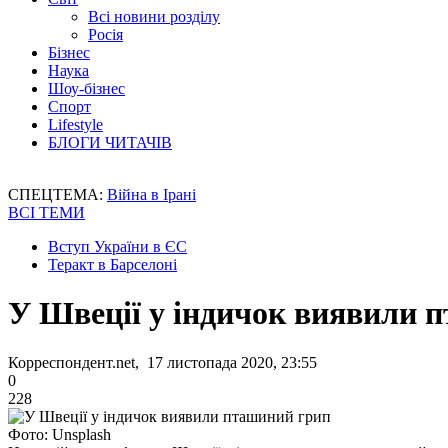
Всі новини розділу
Росія
Бізнес
Наука
Шоу-бізнес
Спорт
Lifestyle
БЛОГИ ЧИТАЧІВ
СПЕЦТЕМА:
Війна в Ірані
ВСІ ТЕМИ
Вступ України в ЄС
Теракт в Барселоні
У Швеції у індичок виявили 
Корреспондент.net, 17 листопада 2020, 23:55
0
228
Фото: Unsplash