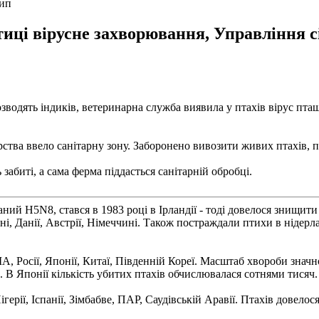
рип
тиці вірусне захворювання, Управління с
розводять індиків, ветеринарна служба виявила у птахів вірус пт
ства ввело санітарну зону. Заборонено вивозити живих птахів, п
абиті, а сама ферма піддасться санітарній обробці.
 H5N8, стався в 1983 році в Ірландії - тоді довелося знищити м
, Данії, Австрії, Німеччині. Також постраждали птихи в нідерла
А, Росії, Японії, Китаї, Південній Кореї. Масштаб хвороби знач
ми. В Японії кількість убитих птахів обчислювалася сотнями тисяч.
ерії, Іспанії, Зімбабве, ПАР, Саудівській Аравії. Птахів довело