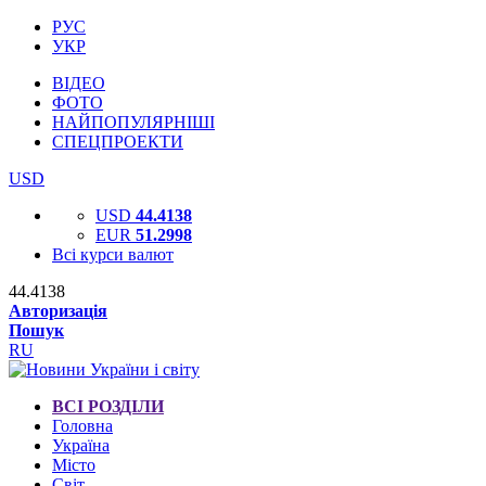
РУС
УКР
ВІДЕО
ФОТО
НАЙПОПУЛЯРНІШІ
СПЕЦПРОЕКТИ
USD
USD
44.4138
EUR
51.2998
Всі курси валют
44.4138
Авторизація
Пошук
RU
ВСІ РОЗДІЛИ
Головна
Україна
Місто
Світ