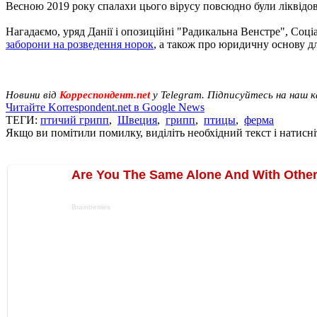
Весною 2019 року спалахи цього вірусу повсюдно були ліквідов
Нагадаємо, уряд Данії і опозиційні "Радикальна Венстре", Соц
заборони на розведення норок
, а також про юридичну основу дл
Новини від
Корреспондент.net
у Telegram. Підписуйтесь на наш 
Читайте Korrespondent.net в Google News
ТЕГИ:
птичий грипп
,
Швеция
,
грипп
,
птицы
,
ферма
Якщо ви помітили помилку, виділіть необхідний текст і натисніт