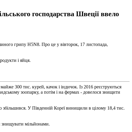
ільського господарства Швеції ввело
ашиного грипу H5N8. Про це у вівторок, 17 листопада,
родукти і яйця.
айже 300 тис. курей, качок і індичок. Із 2016 реєструються
ндському зоопарку, а потім і на фермах - довелося знищити
но збільшився. У Південній Кореї винищили в цілому 18,4 тис.
ся знищувати мільйонами.