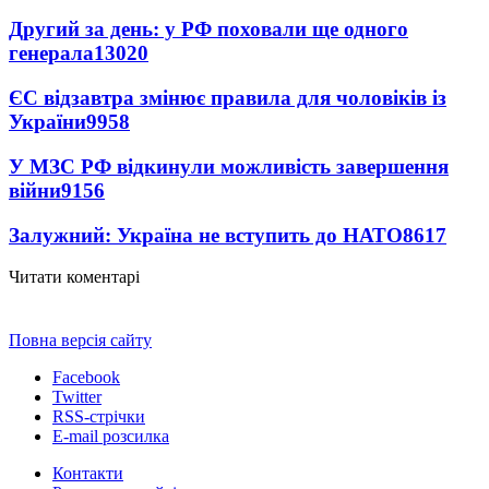
Другий за день: у РФ поховали ще одного
генерала
13020
ЄС відзавтра змінює правила для чоловіків із
України
9958
У МЗС РФ відкинули можливість завершення
війни
9156
Залужний: Україна не вступить до НАТО
8617
Читати коментарі
Повна версія сайту
Facebook
Twitter
RSS-стрічки
E-mail розсилка
Контакти