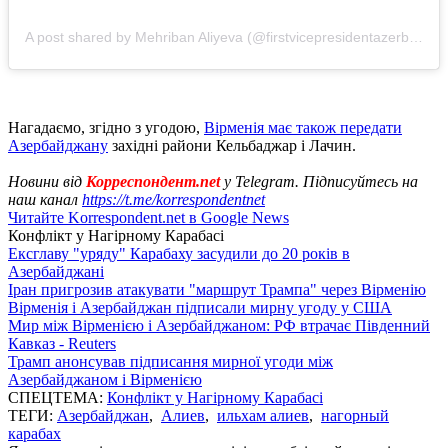
A post shared by Mehriban Aliyeva (@firstvicepresidentazerbaijan)
Нагадаємо, згідно з угодою,
Вірменія має також передати
Азербайджану
західні райони Кельбаджар і Лачин.
Новини від
Корреспондент.net
у Telegram. Підписуйтесь на
наш канал
https://t.me/korrespondentnet
Читайте Korrespondent.net в Google News
Конфлікт у Нагірному Карабасі
Ексглаву "уряду" Карабаху засудили до 20 років в
Азербайджані
Іран пригрозив атакувати "маршрут Трампа" через Вірменію
Вірменія і Азербайджан підписали мирну угоду у США
Мир між Вірменією і Азербайджаном: РФ втрачає Південний
Кавказ - Reuters
Трамп анонсував підписання мирної угоди між
Азербайджаном і Вірменією
СПЕЦТЕМА:
Конфлікт у Нагірному Карабасі
ТЕГИ:
Азербайджан
,
Алиев
,
ильхам алиев
,
нагорный
карабах