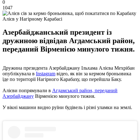
0
1047
Алієв у Нагірному Карабасі
Азербайджанський президент із
дружиною відвідав Агдамський район,
переданий Вірменією минулого тижня.
Дружина президента Азербайджану Ільхама Алієва Мехрібан
опублікувала в
Instagram
відео, як він за кермом броньовика
їде по території Нагірного Карабаху, що перейшла Баку.
Алієви попрямували в
Агдамський район, переданий
Азербайджану
Вірменією минулого тижня.
У вікні машини видно руїни будівель і різні уламки на землі.