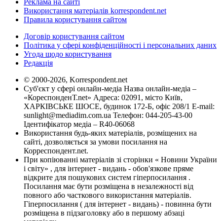
Реклама на сайті
Використання матеріалів korrespondent.net
Правила користування сайтом
Договір користування сайтом
Політика у сфері конфіденційності і персональних даних
Угода щодо користування
Редакція
© 2000-2026, Korrespondent.net
Суб'єкт у сфері онлайн-медіа Назва онлайн-медіа –
«КореспонденТ.net» Адреса: 02091, місто Київ,
ХАРКІВСЬКЕ ШОСЕ, будинок 172-Б, офіс 208/1 E-mail:
sunlight@mediadim.com.ua
Телефон: 044-205-43-00
Ідентифікатор медіа – R40-06068
Використання будь-яких матеріалів, розміщених на
сайті, дозволяється за умови посилання на
Корреспондент.net.
При копіюванні матеріалів зі сторінки « Новини України
і світу» , для інтернет - видань - обов'язкове пряме
відкрите для пошукових систем гіперпосилання .
Посилання має бути розміщена в незалежності від
повного або часткового використання матеріалів.
Гіперпосилання ( для інтернет - видань) - повинна бути
розміщена в підзаголовку або в першому абзаці