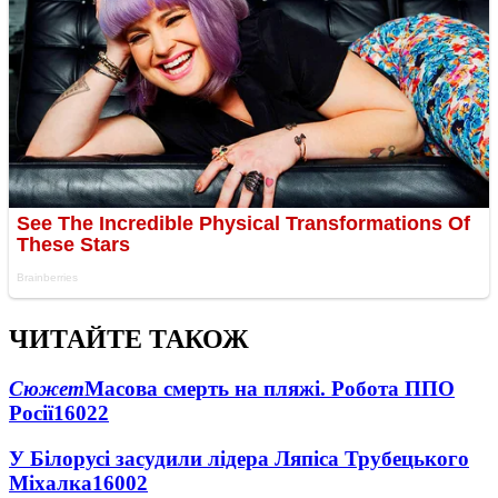
ЧИТАЙТЕ ТАКОЖ
Сюжет
Масова смерть на пляжі. Робота ППО
Росії
16022
У Білорусі засудили лідера Ляпіса Трубецького
Міхалка
16002