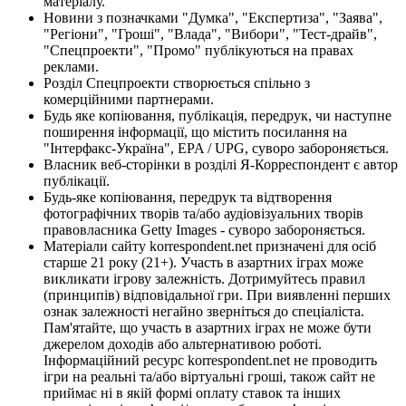
матеріалу.
Новини з позначками "Думка", "Експертиза", "Заява",
"Регіони", "Гроші", "Влада", "Вибори", "Тест-драйв",
"Спецпроекти", "Промо" публікуються на правах
реклами.
Розділ Спецпроекти створюється спільно з
комерційними партнерами.
Будь яке копіювання, публікація, передрук, чи наступне
поширення інформації, що містить посилання на
"Інтерфакс-Україна", EPA / UPG, суворо забороняється.
Власник веб-сторінки в розділі Я-Корреспондент є автор
публікації.
Будь-яке копіювання, передрук та відтворення
фотографічних творів та/або аудіовізуальних творів
правовласника Getty Images - суворо забороняється.
Матеріали сайту korrespondent.net призначені для осіб
старше 21 року (21+). Участь в азартних іграх може
викликати ігрову залежність. Дотримуйтесь правил
(принципів) відповідальної гри. При виявленні перших
ознак залежності негайно зверніться до спеціаліста.
Пам'ятайте, що участь в азартних іграх не може бути
джерелом доходів або альтернативою роботі.
Інформаційний ресурс korrespondent.net не проводить
ігри на реальні та/або віртуальні гроші, також сайт не
приймає ні в якій формі оплату ставок та інших