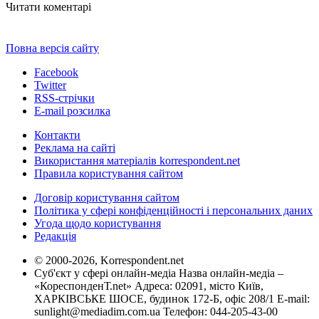
Читати коментарі
Повна версія сайту
Facebook
Twitter
RSS-стрічки
E-mail розсилка
Контакти
Реклама на сайті
Використання матеріалів korrespondent.net
Правила користування сайтом
Договір користування сайтом
Політика у сфері конфіденційності і персональних даних
Угода щодо користування
Редакція
© 2000-2026, Korrespondent.net
Суб'єкт у сфері онлайн-медіа Назва онлайн-медіа –
«КореспонденТ.net» Адреса: 02091, місто Київ,
ХАРКІВСЬКЕ ШОСЕ, будинок 172-Б, офіс 208/1 E-mail:
sunlight@mediadim.com.ua
Телефон: 044-205-43-00