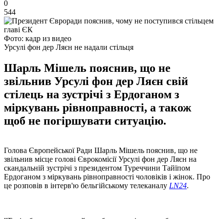
0
544
Фото: кадр из видео
Урсулі фон дер Ляєн не надали стільця
Шарль Мішель пояснив, що не
звільнив Урсулі фон дер Ляєн свій
стілець на зустрічі з Ердоганом з
міркувань рівноправності, а також
щоб не погіршувати ситуацію.
Голова Європейської Ради Шарль Мішель пояснив, що не
звільнив місце голові Єврокомісії Урсулі фон дер Ляєн на
скандальній зустрічі з президентом Туреччини Тайїпом
Ердоганом з міркувань рівноправності чоловіків і жінок. Про
це розповів в інтерв'ю бельгійському телеканалу
LN24
.