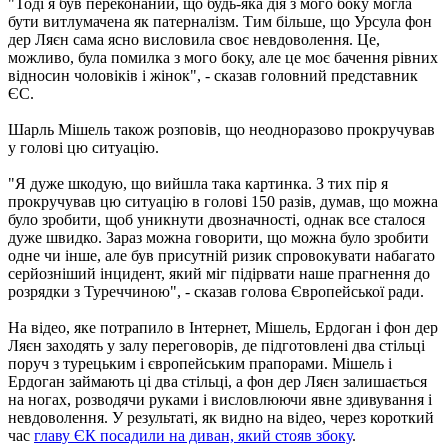
"Тоді я був переконаний, що будь-яка дія з мого боку могла
бути витлумачена як патерналізм. Тим більше, що Урсула фон
дер Ляєн сама ясно висловила своє невдоволення. Це,
можливо, була помилка з мого боку, але це моє бачення рівних
відносин чоловіків і жінок", - сказав головний представник
ЄС.
Шарль Мішель також розповів, що неодноразово прокручував
у голові цю ситуацію.
"Я дуже шкодую, що вийшла така картинка. З тих пір я
прокручував цю ситуацію в голові 150 разів, думав, що можна
було зробити, щоб уникнути двозначності, однак все сталося
дуже швидко. Зараз можна говорити, що можна було зробити
одне чи інше, але був присутній ризик спровокувати набагато
серйозніший інцидент, який міг підірвати наше прагнення до
розрядки з Туреччиною", - сказав голова Європейської ради.
На відео, яке потрапило в Інтернет, Мішель, Ердоган і фон дер
Ляєн заходять у залу переговорів, де підготовлені два стільці
поруч з турецьким і європейським прапорами. Мішель і
Ердоган займають ці два стільці, а фон дер Ляєн залишається
на ногах, розводячи руками і висловлюючи явне здивування і
невдоволення. У результаті, як видно на відео, через короткий
час
главу ЄК посадили на диван, який стояв збоку
.