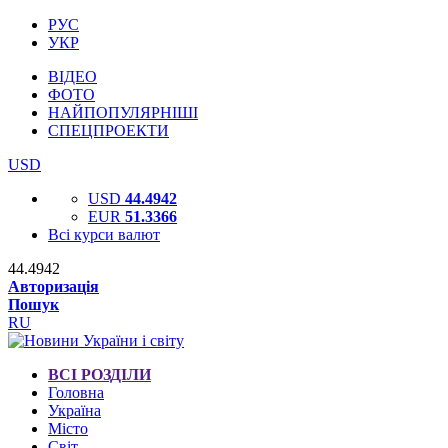
РУС
УКР
ВІДЕО
ФОТО
НАЙПОПУЛЯРНІШІ
СПЕЦПРОЕКТИ
USD
USD
44.4942
EUR
51.3366
Всі курси валют
44.4942
Авторизація
Пошук
RU
ВСІ РОЗДІЛИ
Головна
Україна
Місто
Світ