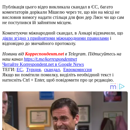
Публікація цього відео викликала скандал в ЄС, багато
коментаторів дорікали Мішелю через те, що він на місці не
висловив вимогу надати стільця для фон дер Ляєн чи що сам
не поступився їй зайнятим місцем.
Коментуючи міжнародний скандал, в Анкарі відзначили, що
діяли згідно з прийнятими міжнародними правилами
і
відповідно до звичайного протоколу.
Новини від
Корреспондент.net
в Telegram. Підписуйтесь на
наш канал
https://t.me/korrespondentnet
Читайте Korrespondent.net в Google News
ТЕГИ:
ЕС
,
Турция
,
скандал
,
Еврокомиссия
Якщо ви помітили помилку, виділіть необхідний текст і
натисніть Ctrl + Enter, щоб повідомити про це редакцію.