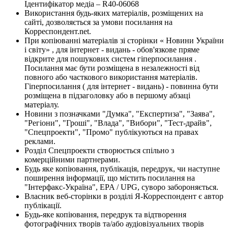
Ідентифікатор медіа – R40-06068
Використання будь-яких матеріалів, розміщених на
сайті, дозволяється за умови посилання на
Корреспондент.net.
При копіюванні матеріалів зі сторінки « Новини України
і світу» , для інтернет - видань - обов'язкове пряме
відкрите для пошукових систем гіперпосилання .
Посилання має бути розміщена в незалежності від
повного або часткового використання матеріалів.
Гіперпосилання ( для інтернет - видань) - повинна бути
розміщена в підзаголовку або в першому абзаці
матеріалу.
Новини з позначками "Думка", "Експертиза", "Заява",
"Регіони", "Гроші", "Влада", "Вибори", "Тест-драйв",
"Спецпроекти", "Промо" публікуються на правах
реклами.
Розділ Спецпроекти створюється спільно з
комерційними партнерами.
Будь яке копіювання, публікація, передрук, чи наступне
поширення інформації, що містить посилання на
"Інтерфакс-Україна", EPA / UPG, суворо забороняється.
Власник веб-сторінки в розділі Я-Корреспондент є автор
публікації.
Будь-яке копіювання, передрук та відтворення
фотографічних творів та/або аудіовізуальних творів