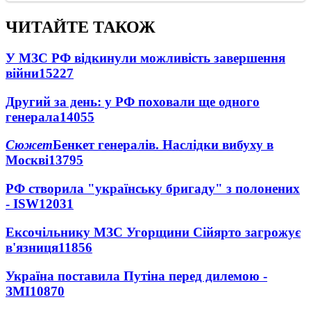
ЧИТАЙТЕ ТАКОЖ
У МЗС РФ відкинули можливість завершення
війни
15227
Другий за день: у РФ поховали ще одного
генерала
14055
Сюжет
Бенкет генералів. Наслідки вибуху в
Москві
13795
РФ створила "українську бригаду" з полонених
- ISW
12031
Ексочільнику МЗС Угорщини Сійярто загрожує
в'язниця
11856
Україна поставила Путіна перед дилемою -
ЗМІ
10870