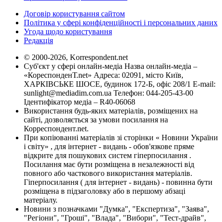
Договір користування сайтом
Політика у сфері конфіденційності і персональних даних
Угода щодо користування
Редакція
© 2000-2026, Korrespondent.net
Суб'єкт у сфері онлайн-медіа Назва онлайн-медіа –
«КореспонденТ.net» Адреса: 02091, місто Київ,
ХАРКІВСЬКЕ ШОСЕ, будинок 172-Б, офіс 208/1 E-mail:
sunlight@mediadim.com.ua
Телефон: 044-205-43-00
Ідентифікатор медіа – R40-06068
Використання будь-яких матеріалів, розміщених на
сайті, дозволяється за умови посилання на
Корреспондент.net.
При копіюванні матеріалів зі сторінки « Новини України
і світу» , для інтернет - видань - обов'язкове пряме
відкрите для пошукових систем гіперпосилання .
Посилання має бути розміщена в незалежності від
повного або часткового використання матеріалів.
Гіперпосилання ( для інтернет - видань) - повинна бути
розміщена в підзаголовку або в першому абзаці
матеріалу.
Новини з позначками "Думка", "Експертиза", "Заява",
"Регіони", "Гроші", "Влада", "Вибори", "Тест-драйв",