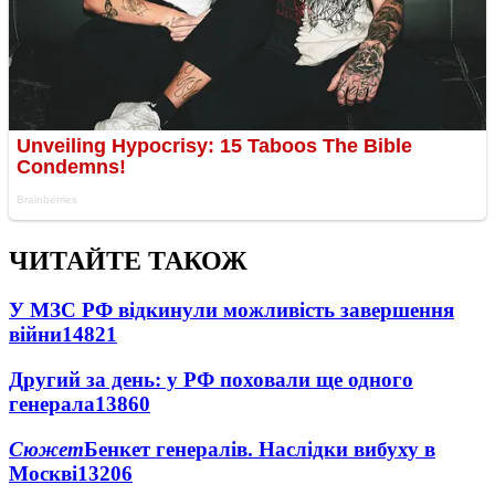
ЧИТАЙТЕ ТАКОЖ
У МЗС РФ відкинули можливість завершення
війни
14821
Другий за день: у РФ поховали ще одного
генерала
13860
Сюжет
Бенкет генералів. Наслідки вибуху в
Москві
13206