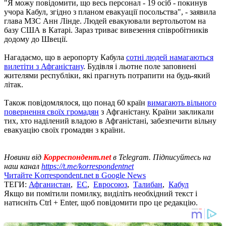
"Я можу повідомити, що весь персонал - 19 осіб - покинув
учора Кабул, згідно з планом евакуації посольства", - заявила
глава МЗС Анн Лінде. Людей евакуювали вертольотом на
базу США в Катарі. Зараз триває вивезення співробітників
додому до Швеції.
Нагадаємо, що в аеропорту Кабула
сотні людей намагаються
вилетіти з Афганістану
. Будівля і льотне поле заповнені
жителями республіки, які прагнуть потрапити на будь-який
літак.
Також повідомлялося, що понад 60 країн
вимагають вільного
повернення своїх громадян
з Афганістану. Країни закликали
тих, хто наділений владою в Афганістані, забезпечити вільну
евакуацію своїх громадян з країни.
Новини від
Корреспондент.net
в Telegram. Підписуйтесь на
наш канал
https://t.me/korrespondentnet
Читайте Korrespondent.net в Google News
ТЕГИ:
Афганистан
,
ЕС
,
Евросоюз
,
Талибан
,
Кабул
Якщо ви помітили помилку, виділіть необхідний текст і
натисніть Ctrl + Enter, щоб повідомити про це редакцію.