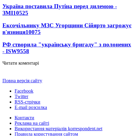
Україна поставила Путіна перед дилемою -
ЗМІ
10525
Ексочільнику МЗС Угорщини Сійярто загрожує
в'язниця
10075
РФ створила "українську бригаду" з полонених
- ISW
9558
Читати коментарі
Повна версія сайту
Facebook
Twitter
RSS-стрічки
E-mail розсилка
Контакти
Реклама на сайті
Використання матеріалів korrespondent.net
Правила користування сайтом