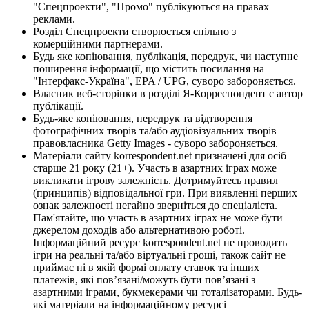
"Спецпроекти", "Промо" публікуються на правах
реклами.
Розділ Спецпроекти створюється спільно з
комерційними партнерами.
Будь яке копіювання, публікація, передрук, чи наступне
поширення інформації, що містить посилання на
"Інтерфакс-Україна", EPA / UPG, суворо забороняється.
Власник веб-сторінки в розділі Я-Корреспондент є автор
публікації.
Будь-яке копіювання, передрук та відтворення
фотографічних творів та/або аудіовізуальних творів
правовласника Getty Images - суворо забороняється.
Матеріали сайту korrespondent.net призначені для осіб
старше 21 року (21+). Участь в азартних іграх може
викликати ігрову залежність. Дотримуйтесь правил
(принципів) відповідальної гри. При виявленні перших
ознак залежності негайно зверніться до спеціаліста.
Пам'ятайте, що участь в азартних іграх не може бути
джерелом доходів або альтернативою роботі.
Інформаційний ресурс korrespondent.net не проводить
ігри на реальні та/або віртуальні гроші, також сайт не
приймає ні в якій формі оплату ставок та інших
платежів, які пов’язані/можуть бути пов’язані з
азартними іграми, букмекерами чи тоталізаторами. Будь-
які матеріали на інформаційному ресурсі