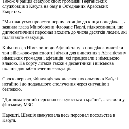
Також Франція евакуює своїх громадян і афганських
службовців з Кабула на базу в Об'єднаних Арабських
Еміратах.
"Ми плануємо провести першу ротацію до кінця понеділка", -
заявила глава Міноборони Флоранс Парлі, підкресливши, що
дипломатичний персонал входить до числа десятків людей, які
підлягають евакуації.
Крім того, з Німеччини до Афганістану в понеділок вилетіли
три військово-транспортні літаки для вивезення з Афганістану
німецьких громадян і афганців, які працювали з німецькою
владою. На борту літаків також є десантники і військова
поліція для забезпечення евакуації.
Своєю чергою, Фінляндія закриє своє посольство в Кабулі
негайно і до подальшого сполучення через ситуацію з
безпекою.
"Дипломатичний персонал евакуюється з країни", - заявили у
фінському МЗС.
Нарешті, Швеція евакуювала весь персонал посольства в
Кабулі.