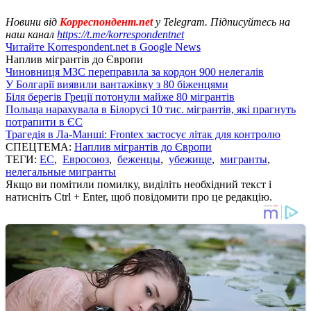
Новини від
Корреспондент.net
у Telegram. Підписуйтесь на
наш канал
https://t.me/korrespondentnet
Читайте Korrespondent.net в Google News
Наплив мігрантів до Європи
Чиновниця МЗС переправила за кордон 900 нелегалів
У Болгарії виявили вантажівку з 80 біженцями
Біля берегів Греції потонули майже 80 мігрантів
Польща нарахувала в Білорусі 10 тис. мігрантів, які прагнуть
потрапити в ЄС
Трагедія в Ла-Манші: Frontex застосує літак для контролю
СПЕЦТЕМА:
Наплив мігрантів до Європи
ТЕГИ:
ЕС
,
Евросоюз
,
беженцы
,
убежище
,
мигранты
,
нелегальные мигранты
Якщо ви помітили помилку, виділіть необхідний текст і
натисніть Ctrl + Enter, щоб повідомити про це редакцію.