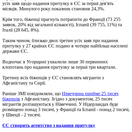
усіх заяв щодо надання притулку в ЄС за перші дев'ять
місяців. Минулого року показник становив 24,3%.
Крім того, біженці прагнуть потрапити до Франції (73 255
заявок, 20% від загальної кількості), Іспанії (39 755, 11%) та
Італії (28 645, 8%).
Таким чином, близько двох третин усіх заяв про надання
притулку у 27 країнах ЄС подано в чотири найбільш населені
держави ЄС.
Водночас в Угорщині ухвалили лише 30 первинних
клопотань про надання притулку за перші три квартали.
Третину всіх біженців у ЄС становлять мігранти з
Афганістану та Сирії.
Раніше ЗМІ повідомляли, що
Німеччина прийме 25 тисяч
біженців
з Афганістану. Згідно з документом, 25 тисяч
мігрантів розташуються у Німеччині. У Нідерландах буде
розміщено понад 3 тисячі, у Франції та Іспанії - понад 2 тисячі,
у Швеції - 2 тисячі.
ЄС створить агентство з надання притулку