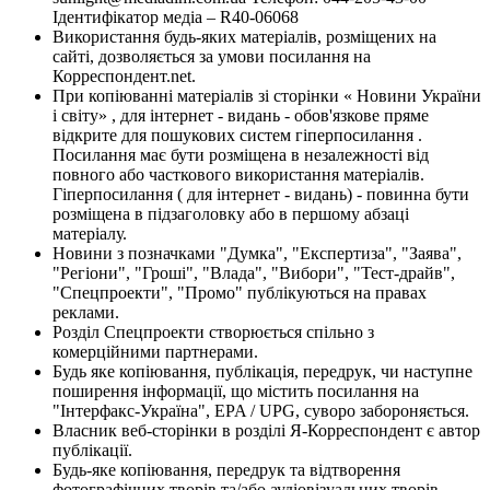
Ідентифікатор медіа – R40-06068
Використання будь-яких матеріалів, розміщених на
сайті, дозволяється за умови посилання на
Корреспондент.net.
При копіюванні матеріалів зі сторінки « Новини України
і світу» , для інтернет - видань - обов'язкове пряме
відкрите для пошукових систем гіперпосилання .
Посилання має бути розміщена в незалежності від
повного або часткового використання матеріалів.
Гіперпосилання ( для інтернет - видань) - повинна бути
розміщена в підзаголовку або в першому абзаці
матеріалу.
Новини з позначками "Думка", "Експертиза", "Заява",
"Регіони", "Гроші", "Влада", "Вибори", "Тест-драйв",
"Спецпроекти", "Промо" публікуються на правах
реклами.
Розділ Спецпроекти створюється спільно з
комерційними партнерами.
Будь яке копіювання, публікація, передрук, чи наступне
поширення інформації, що містить посилання на
"Інтерфакс-Україна", EPA / UPG, суворо забороняється.
Власник веб-сторінки в розділі Я-Корреспондент є автор
публікації.
Будь-яке копіювання, передрук та відтворення
фотографічних творів та/або аудіовізуальних творів