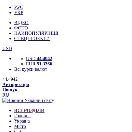
РУС
УКР
ВІДЕО
ФОТО
НАЙПОПУЛЯРНІШІ
СПЕЦПРОЕКТИ
USD
USD
44.4942
EUR
51.3366
Всі курси валют
44.4942
Авторизація
Пошук
RU
ВСІ РОЗДІЛИ
Головна
Україна
Місто
Світ