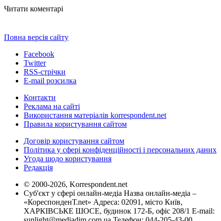
Читати коментарі
Повна версія сайту
Facebook
Twitter
RSS-стрічки
E-mail розсилка
Контакти
Реклама на сайті
Використання матеріалів korrespondent.net
Правила користування сайтом
Договір користування сайтом
Політика у сфері конфіденційності і персональних даних
Угода щодо користування
Редакція
© 2000-2026, Korrespondent.net
Суб'єкт у сфері онлайн-медіа Назва онлайн-медіа –
«КореспонденТ.net» Адреса: 02091, місто Київ,
ХАРКІВСЬКЕ ШОСЕ, будинок 172-Б, офіс 208/1 E-mail:
sunlight@mediadim.com.ua
Телефон: 044-205-43-00